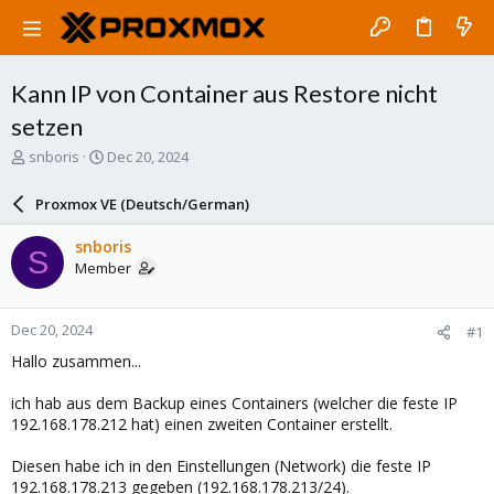
Kann IP von Container aus Restore nicht
setzen
T
S
snboris
Dec 20, 2024
h
t
r
a
Proxmox VE (Deutsch/German)
e
r
a
t
snboris
S
d
d
Member
s
a
t
t
a
e
Dec 20, 2024
#1
r
t
Hallo zusammen...
e
r
ich hab aus dem Backup eines Containers (welcher die feste IP
192.168.178.212 hat) einen zweiten Container erstellt.
Diesen habe ich in den Einstellungen (Network) die feste IP
192.168.178.213 gegeben (192.168.178.213/24).