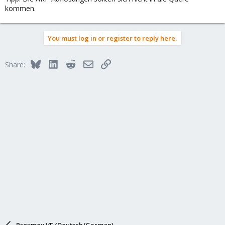
kommen.
You must log in or register to reply here.
Bluesky
LinkedIn
Reddit
Email
Link
Share:
Proxmox VE (Deutsch/German)