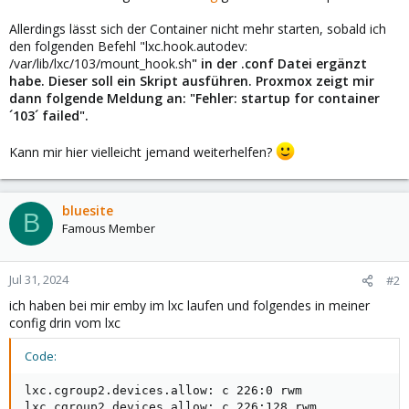
Allerdings lässt sich der Container nicht mehr starten, sobald ich
den folgenden Befehl "lxc.hook.autodev:
/var/lib/lxc/103/mount_hook.sh
" in der .conf Datei ergänzt
habe. Dieser soll ein Skript ausführen. Proxmox zeigt mir
dann folgende Meldung an: "Fehler: startup for container
´103´ failed".
Kann mir hier vielleicht jemand weiterhelfen?
bluesite
B
Famous Member
Jul 31, 2024
#2
ich haben bei mir emby im lxc laufen und folgendes in meiner
config drin vom lxc
Code:
lxc.cgroup2.devices.allow: c 226:0 rwm

lxc.cgroup2.devices.allow: c 226:128 rwm
