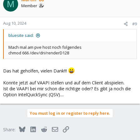
M
Member
Aug 10, 2024
#9
bluesite said:
Mach mal am pve host noch folgendes
chmod 666 /dev/dri/renderD128
Das hat geholfen, vielen Dank!!!
Konnte jetzt auf VAAPI stellen und auf dem Client abspielen.
Ist die VAAPI bei mir schon die richtige oder? Es gibt ja noch die
Option IntelQuickSync (QSV)....
You must log in or register to reply here.
Bluesky
LinkedIn
Reddit
Email
Link
Share: