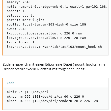
memory: 2048

net0: name=eth0,bridge=vmbr0,firewall=1,gw=192.168.2.
onboot: 1

ostype: ubuntu

parent: mehrPlugins

rootfs: local-lvm:vm-103-disk-0,size=18G

swap: 2048

lxc.cgroup2.devices.allow: c 226:0 rwm

lxc.cgroup2.devices.allow: c 226:128 rwm

lxc.autodev: 1

lxc.hook.autodev: /var/lib/lxc/103/mount_hook.sh
Zudem habe ich mit einen Editor eine Datei (mount_hook.sh) im
Ordner /var/lib/lxc/103/ erstellt mit folgenden Inhalt:
Code:
mkdir -p $103/dev/dri

mknod -m 666 $103/dev/dri/card0 c 226 0

mknod -m 666 $103/dev/dri/renderD128 c 226 128