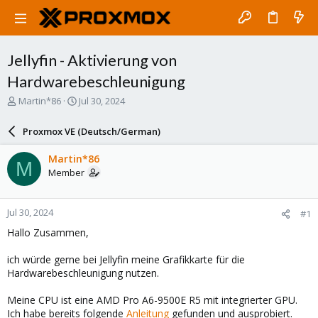
Jellyfin - Aktivierung von
Hardwarebeschleunigung
T
S
Martin*86
Jul 30, 2024
h
t
r
a
Proxmox VE (Deutsch/German)
e
r
a
t
Martin*86
M
d
d
Member
s
a
t
t
a
e
Jul 30, 2024
#1
r
t
Hallo Zusammen,
e
r
ich würde gerne bei Jellyfin meine Grafikkarte für die
Hardwarebeschleunigung nutzen.
Meine CPU ist eine AMD Pro A6-9500E R5 mit integrierter GPU.
Ich habe bereits folgende
Anleitung
gefunden und ausprobiert.