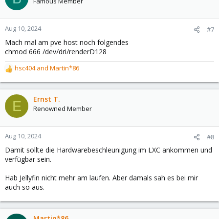
Famous Member
Aug 10, 2024
#7
Mach mal am pve host noch folgendes
chmod 666 /dev/dri/renderD128
hsc404
and
Martin*86
R
e
a
c
Ernst T.
E
t
Renowned Member
i
o
n
Aug 10, 2024
#8
s
Damit sollte die Hardwarebeschleunigung im LXC ankommen und
:
verfügbar sein.
Hab Jellyfin nicht mehr am laufen. Aber damals sah es bei mir
auch so aus.
Martin*86