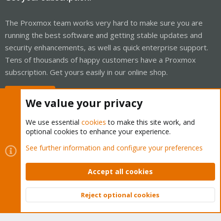
The Proxmox team works very hard to make sure you are
running the best software and getting stable updates and
security enhancements, as well as quick enterprise support.
Tens of thousands of happy customers have a Proxmox
subscription. Get yours easily in our online shop.
Buy now!
We value your privacy
We use essential
cookies
to make this site work, and
optional cookies to enhance your experience.
Cookies
Proxmox Support Forum - Light Mode
See further information and configure your preferences
Contact us
Terms and rules
Privacy policy
Help
Home
R
S
Accept all cookies
S
®
Community platform by XenForo
© 2010-2026 XenForo Ltd.
Reject optional cookies
Top
Bott