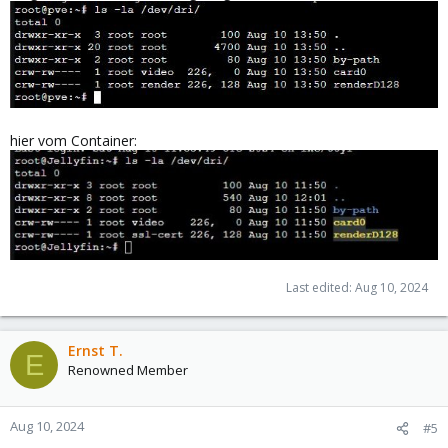
hier vom Container:
Last edited:
Aug 10, 2024
Ernst T.
E
Renowned Member
Aug 10, 2024
#5