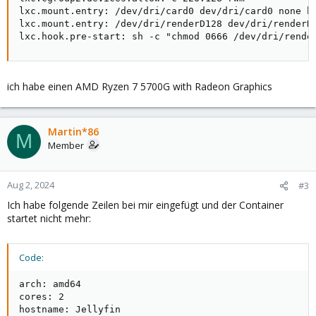
lxc.mount.entry: /dev/dri/card0 dev/dri/card0 none bi
lxc.mount.entry: /dev/dri/renderD128 dev/dri/renderD1
lxc.hook.pre-start: sh -c "chmod 0666 /dev/dri/rende
ich habe einen AMD Ryzen 7 5700G with Radeon Graphics
Martin*86
M
Member
Aug 2, 2024
#3
Ich habe folgende Zeilen bei mir eingefügt und der Container
startet nicht mehr:
Code:
arch: amd64

cores: 2

hostname: Jellyfin
