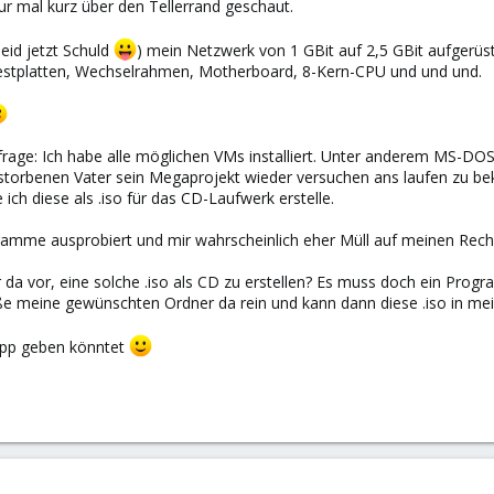
nur mal kurz über den Tellerrand geschaut.
eid jetzt Schuld
) mein Netzwerk von 1 GBit auf 2,5 GBit aufgerüs
Festplatten, Wechselrahmen, Motherboard, 8-Kern-CPU und und und.
age: Ich habe alle möglichen VMs installiert. Unter anderem MS-DOS.
torbenen Vater sein Megaprojekt wieder versuchen ans laufen zu b
 ich diese als .iso für das CD-Laufwerk erstelle.
amme ausprobiert und mir wahrscheinlich eher Müll auf meinen Rech
 da vor, eine solche .iso als CD zu erstellen? Es muss doch ein Pro
iße meine gewünschten Ordner da rein und kann dann diese .iso in m
Tipp geben könntet