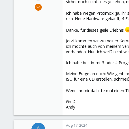
sicher noch nicht alles gesehen, 
e
Jun 8, 2024
r
7
Ich habe wegen Proxmox (ja, ihr s
rein. Neue Hardware gekauft, 4 
3
3
Danke, für dieses geile Erlebnis
Jetzt kommen wir zu meiner Kernfr
ich möchte auch von meinem vers
vorhanden. Nur, ich weiß nicht wie
Ich habe bestimmt 3 oder 4 Progr
Meine Frage an euch: Wie geht ihr
ISO für eine CD erstellen, schme
Wenn ihr mir da bitte mal einen 
Gruß
Andy
Aug 17, 2024