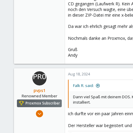
CD gegangen (Laufwerk R). Kein A
noch den Versuch wagte, eine übe
in dieser ZIP-Datei mir eine x-be
Da war ich ehrlich gesagt mehr al
Nochmals danke an Proxmox, dass
Gruß
Andy
Aug 18, 2024
Falk R. said:
pvps1
Renowned Member
Dann viel Spaß mit deinem DOS. K
installiert.
Proxmox Subscriber
May 24, 2016
ich durfte vor ein paar Jahren 
183
Der Hersteller war begeistert un
72