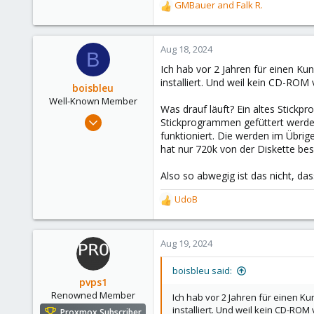
93
GMBauer
and
Falk R.
R
Pettenbach, Upper Austria
e
a
proserver1.at
c
Aug 18, 2024
B
t
Ich hab vor 2 Jahren für einen K
i
installiert. Und weil kein CD-ROM v
o
boisbleu
n
Well-Known Member
Was drauf läuft? Ein altes Stickp
s
Jul 15, 2022
Stickprogrammen gefüttert werden
:
138
funktioniert. Die werden im Übri
hat nur 720k von der Diskette bes
94
48
Also so abwegig ist das nicht, da
UdoB
R
e
a
c
Aug 19, 2024
t
i
boisbleu said:
o
pvps1
n
Renowned Member
Ich hab vor 2 Jahren für einen K
s
installiert. Und weil kein CD-ROM 
Proxmox Subscriber