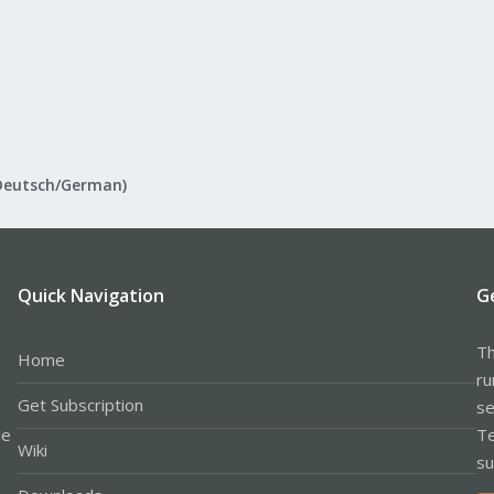
Deutsch/German)
Quick Navigation
G
Th
Home
ru
Get Subscription
se
le
Te
Wiki
su