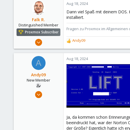
c
Aug 18, 2024
t
Dann viel Spaß mit deinem DOS. K
i
installiert.
o
Falk R.
n
Distinguished Member
Fragen zu Proxmox im Allgemeinen o
s
Proxmox Subscriber
:
Aug 2, 2021
Andy09
R
6,852
e
a
2,915
c
Aug 18, 2024
A
278
t
i
47
o
Andy09
Alfhausen, Germany
n
New Member
roesing.it
s
:
Jun 8, 2024
7
3
3
Ja, da kommen schon Erinnerungen 
beeindruckt hat, war der Norton 
der Größe? Eigentlich hatte ich e