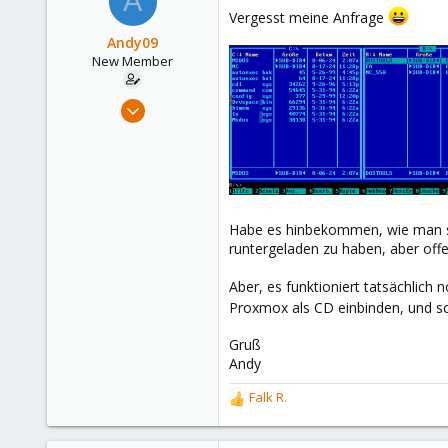
A
Vergesst meine Anfrage
Andy09
New Member
Jun 8, 2024
7
3
3
Habe es hinbekommen, wie man s
runtergeladen zu haben, aber offen
Aber, es funktioniert tatsächlich
Proxmox als CD einbinden, und s
Gruß
Andy
Falk R.
R
e
a