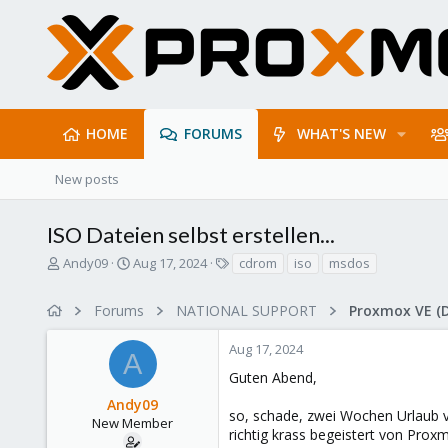
HOME
FORUMS
WHAT'S NEW
New posts
ISO Dateien selbst erstellen...
T
S
T
Andy09
Aug 17, 2024
cdrom
iso
msdos
h
t
a
r
a
g
Forums
NATIONAL SUPPORT
Proxmox VE (
e
r
s
a
t
Aug 17, 2024
d
d
A
s
a
Guten Abend,
t
t
Andy09
a
e
so, schade, zwei Wochen Urlaub v
r
New Member
richtig krass begeistert von Prox
t