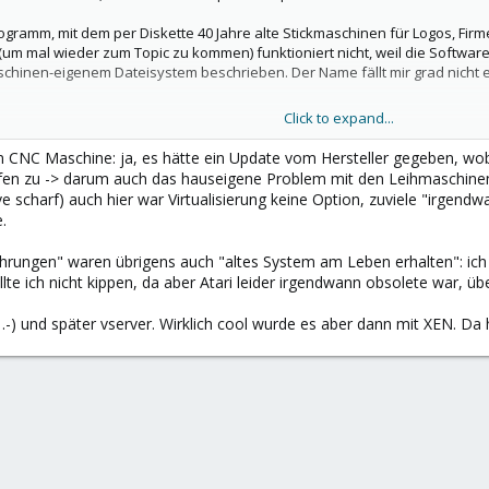
rogramm, mit dem per Diskette 40 Jahre alte Stickmaschinen für Logos, Fir
 (um mal wieder zum Topic zu kommen) funktioniert nicht, weil die Software
hinen-eigenem Dateisystem beschrieben. Der Name fällt mir grad nicht ei
Click to expand...
ss DOS heute noch produktiv benutzt wird. ;-)
ben CNC Maschine: ja, es hätte ein Update vom Hersteller gegeben, wo
aufen zu -> darum auch das hauseigene Problem mit den Leihmaschine
e scharf) auch hier war Virtualisierung keine Option, zuviele "irgen
.
fahrungen" waren übrigens auch "altes System am Leben erhalten": ich
e ich nicht kippen, da aber Atari leider irgendwann obsolete war, ü
 .-) und später vserver. Wirklich cool wurde es aber dann mit XEN. Da 