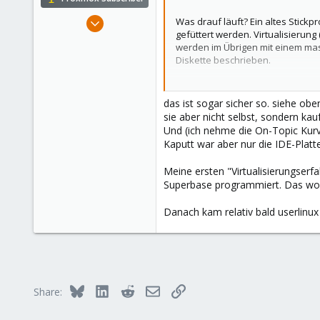
:
May 24, 2016
Was drauf läuft? Ein altes Stickp
gefüttert werden. Virtualisierung
183
werden im Übrigen mit einem masc
72
Diskette beschrieben.
93
Also so abwegig ist das nicht, da
Pettenbach, Upper Austria
das ist sogar sicher so. siehe o
proserver1.at
sie aber nicht selbst, sondern k
Und (ich nehme die On-Topic Kurv
Kaputt war aber nur die IDE-Platte
Meine ersten "Virtualisierungser
Superbase programmiert. Das wollt
Danach kam relativ bald userlinux
Bluesky
LinkedIn
Reddit
Email
Link
Share: