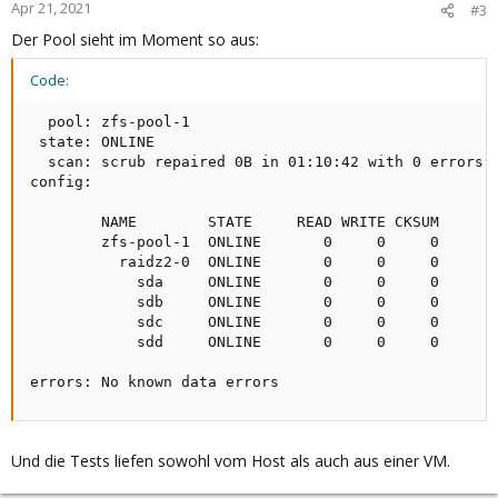
Apr 21, 2021
#3
Der Pool sieht im Moment so aus:
Code:
  pool: zfs-pool-1

 state: ONLINE

  scan: scrub repaired 0B in 01:10:42 with 0 errors o
config:

        NAME        STATE     READ WRITE CKSUM

        zfs-pool-1  ONLINE       0     0     0

          raidz2-0  ONLINE       0     0     0

            sda     ONLINE       0     0     0

            sdb     ONLINE       0     0     0

            sdc     ONLINE       0     0     0

            sdd     ONLINE       0     0     0

errors: No known data errors
Und die Tests liefen sowohl vom Host als auch aus einer VM.