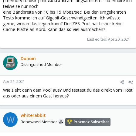
(`memory to disk`) mit
Abstand
am langsamsten -- da erhalte ich
teilweise nur noch
eine Bandbreite von 10 bis 15 Mbits/sec. Bei den umgekehrten
Tests komme ich auf Gigabit-Geschwindigkeiten. Ich wüsste
gerne, woran das liegen kann? Der ZFS-Pool hat bisher keine
Cache-Platte an Bord. Kann das
so
viel ausmachen?
Last edited:
Apr 20, 2021
Dunuin
Distinguished Member
Apr 21, 2021
#2
Wie sieht denn dein Pool aus? Und testest du das direkt vom Host
aus oder aus einem Gast heraus?
whiterabbit
W
Renowned Member
Proxmox Subscriber