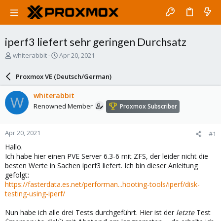
iperf3 liefert sehr geringen Durchsatz
T
S
whiterabbit
Apr 20, 2021
h
t
r
a
Proxmox VE (Deutsch/German)
e
r
a
t
whiterabbit
W
d
d
Renowned Member
Proxmox Subscriber
s
a
t
t
a
e
Apr 20, 2021
#1
r
t
Hallo.
e
Ich habe hier einen PVE Server 6.3-6 mit ZFS, der leider nicht die
r
besten Werte in Sachen iperf3 liefert. Ich bin dieser Anleitung
gefolgt:
https://fasterdata.es.net/performan...hooting-tools/iperf/disk-
testing-using-iperf/
Nun habe ich alle drei Tests durchgeführt. Hier ist der
letzte
Test