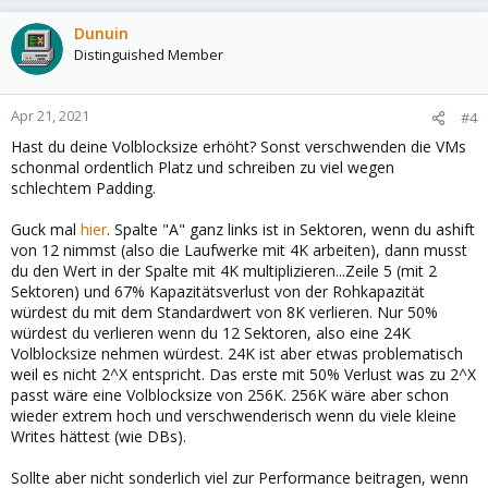
Dunuin
Distinguished Member
Apr 21, 2021
#4
Hast du deine Volblocksize erhöht? Sonst verschwenden die VMs
schonmal ordentlich Platz und schreiben zu viel wegen
schlechtem Padding.
Guck mal
hier
. Spalte "A" ganz links ist in Sektoren, wenn du ashift
von 12 nimmst (also die Laufwerke mit 4K arbeiten), dann musst
du den Wert in der Spalte mit 4K multiplizieren...Zeile 5 (mit 2
Sektoren) und 67% Kapazitätsverlust von der Rohkapazität
würdest du mit dem Standardwert von 8K verlieren. Nur 50%
würdest du verlieren wenn du 12 Sektoren, also eine 24K
Volblocksize nehmen würdest. 24K ist aber etwas problematisch
weil es nicht 2^X entspricht. Das erste mit 50% Verlust was zu 2^X
passt wäre eine Volblocksize von 256K. 256K wäre aber schon
wieder extrem hoch und verschwenderisch wenn du viele kleine
Writes hättest (wie DBs).
Sollte aber nicht sonderlich viel zur Performance beitragen, wenn