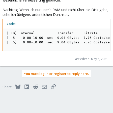
wesentliche Verbesserung gebracht.
Nachtrag: Wenn ich nur über's RAM und nicht über die Disk gehe,
sehe ich übrigens ordentlichen Durchsatz:
Code:
[ ID] Interval           Transfer     Bitrate        
[  5]   0.00-10.00  sec  9.04 GBytes  7.76 Gbits/sec 
[  5]   0.00-10.00  sec  9.04 GBytes  7.76 Gbits/sec
Last edited:
May 6, 2021
You must log in or register to reply here.
Bluesky
LinkedIn
Reddit
Email
Link
Share: