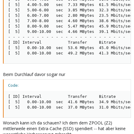
[  5]   4.00-5.00   sec  7.33 MBytes  61.5 Mbits/sec 
[  5]   5.00-6.00   sec  3.85 MBytes  32.3 Mbits/sec 
[  5]   6.00-7.00   sec  2.80 MBytes  23.5 Mbits/sec 
[  5]   7.00-8.00   sec  4.60 MBytes  38.6 Mbits/sec 
[  5]   8.00-9.00   sec  5.47 MBytes  45.9 Mbits/sec 
[  5]   9.00-10.00  sec  4.66 MBytes  39.1 Mbits/sec 
- - - - - - - - - - - - - - - - - - - - - - - - -

[ ID] Interval           Transfer     Bitrate        
[  5]   0.00-10.00  sec  53.6 MBytes  45.0 Mbits/sec 
[  5]   0.00-10.00  sec  49.2 MBytes  41.3 Mbits/sec
Beim Durchlauf davor sogar nur
Code:
[ ID] Interval           Transfer     Bitrate        
[  5]   0.00-10.00  sec  41.6 MBytes  34.9 Mbits/sec 
[  5]   0.00-10.00  sec  37.0 MBytes  31.0 Mbits/sec
Wonach kann ich da schauen? Ich dem dem ZPOOL (Z2)
mittlerweile einen Extra-Cache (SSD) spendiert -- hat aber keine