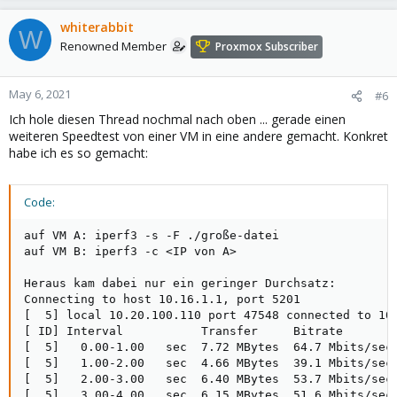
whiterabbit
W
Renowned Member
Proxmox Subscriber
May 6, 2021
#6
Ich hole diesen Thread nochmal nach oben ... gerade einen
weiteren Speedtest von einer VM in eine andere gemacht. Konkret
habe ich es so gemacht:
Code:
auf VM A: iperf3 -s -F ./große-datei

auf VM B: iperf3 -c <IP von A>

Heraus kam dabei nur ein geringer Durchsatz:

Connecting to host 10.16.1.1, port 5201

[  5] local 10.20.100.110 port 47548 connected to 10.
[ ID] Interval           Transfer     Bitrate        
[  5]   0.00-1.00   sec  7.72 MBytes  64.7 Mbits/sec 
[  5]   1.00-2.00   sec  4.66 MBytes  39.1 Mbits/sec 
[  5]   2.00-3.00   sec  6.40 MBytes  53.7 Mbits/sec 
[  5]   3.00-4.00   sec  6.15 MBytes  51.6 Mbits/sec 