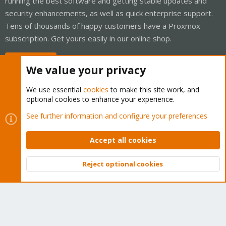
running the best software and getting stable updates and
security enhancements, as well as quick enterprise support.
Tens of thousands of happy customers have a Proxmox
subscription. Get yours easily in our online shop.
Buy now!
We value your privacy
We use essential
cookies
to make this site work, and
optional cookies to enhance your experience.
Cookies
Proxmox Support Forum - Light Mode
See further information and configure your preferences
Contact us
Terms and rules
Privacy policy
Help
Home
R
S
Accept all cookies
S
®
Community platform by XenForo
© 2010-2026 XenForo Ltd.
Reject optional cookies
Top
Bott