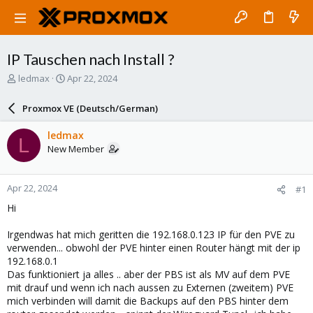
IP Tauschen nach Install ?
T
S
ledmax
Apr 22, 2024
h
t
r
a
Proxmox VE (Deutsch/German)
e
r
a
t
ledmax
L
d
d
New Member
s
a
t
t
a
e
Apr 22, 2024
#1
r
t
Hi
e
r
Irgendwas hat mich geritten die 192.168.0.123 IP für den PVE zu
verwenden... obwohl der PVE hinter einen Router hängt mit der ip
192.168.0.1
Das funktioniert ja alles .. aber der PBS ist als MV auf dem PVE
mit drauf und wenn ich nach aussen zu Externen (zweitem) PVE
mich verbinden will damit die Backups auf den PBS hinter dem