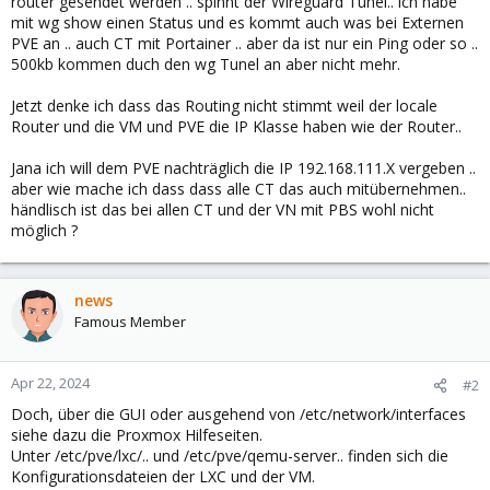
router gesendet werden .. spinnt der Wireguard Tunel.. ich habe
mit wg show einen Status und es kommt auch was bei Externen
PVE an .. auch CT mit Portainer .. aber da ist nur ein Ping oder so ..
500kb kommen duch den wg Tunel an aber nicht mehr.
Jetzt denke ich dass das Routing nicht stimmt weil der locale
Router und die VM und PVE die IP Klasse haben wie der Router..
Jana ich will dem PVE nachträglich die IP 192.168.111.X vergeben ..
aber wie mache ich dass dass alle CT das auch mitübernehmen..
händlisch ist das bei allen CT und der VN mit PBS wohl nicht
möglich ?
news
Famous Member
Apr 22, 2024
#2
Doch, über die GUI oder ausgehend von /etc/network/interfaces
siehe dazu die Proxmox Hilfeseiten.
Unter /etc/pve/lxc/.. und /etc/pve/qemu-server.. finden sich die
Konfigurationsdateien der LXC und der VM.