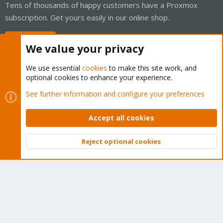
Tens of thousands of happy customers have a Proxmox
subscription. Get yours easily in our online shop.
Buy now!
We value your privacy
We use essential
cookies
to make this site work, and
optional cookies to enhance your experience.
Cookies
Proxmox Support Forum - Light Mode
See further information and configure your preferences
Contact us
Terms and rules
Privacy policy
Help
Home
R
S
Accept all cookies
S
®
Community platform by XenForo
© 2010-2026 XenForo Ltd.
Reject optional cookies
Top
Bott