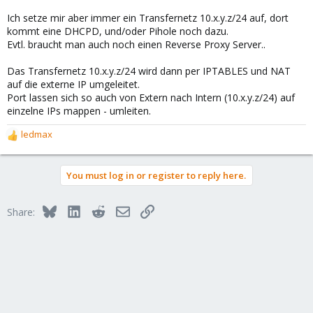
Ich setze mir aber immer ein Transfernetz 10.x.y.z/24 auf, dort
kommt eine DHCPD, und/oder Pihole noch dazu.
Evtl. braucht man auch noch einen Reverse Proxy Server..
Das Transfernetz 10.x.y.z/24 wird dann per IPTABLES und NAT
auf die externe IP umgeleitet.
Port lassen sich so auch von Extern nach Intern (10.x.y.z/24) auf
einzelne IPs mappen - umleiten.
ledmax
R
e
a
You must log in or register to reply here.
c
t
i
Bluesky
LinkedIn
Reddit
Email
Link
Share:
o
n
s
: