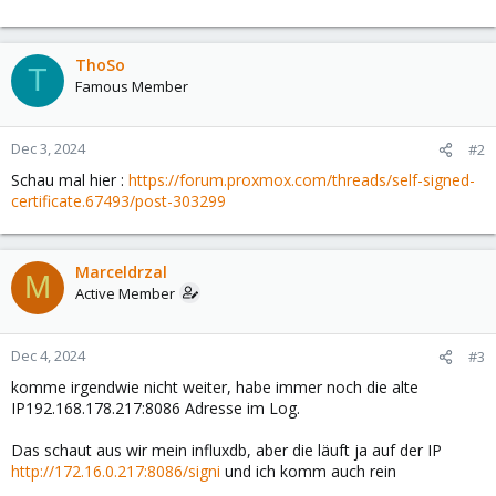
ThoSo
T
Famous Member
Dec 3, 2024
#2
Schau mal hier :
https://forum.proxmox.com/threads/self-signed-
certificate.67493/post-303299
Marceldrzal
M
Active Member
Dec 4, 2024
#3
komme irgendwie nicht weiter, habe immer noch die alte
IP192.168.178.217:8086 Adresse im Log.
Das schaut aus wir mein influxdb, aber die läuft ja auf der IP
http://172.16.0.217:8086/signi
und ich komm auch rein