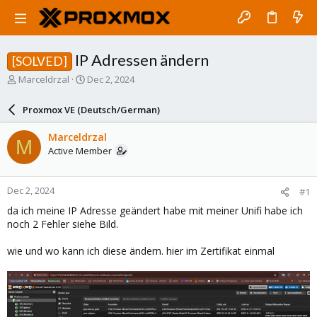
IP Adressen ändern
[SOLVED]
T
S
Marceldrzal
Dec 2, 2024
h
t
r
a
Proxmox VE (Deutsch/German)
e
r
a
t
Marceldrzal
M
d
d
Active Member
s
a
t
t
a
e
Dec 2, 2024
#1
r
t
da ich meine IP Adresse geändert habe mit meiner Unifi habe ich
e
noch 2 Fehler siehe Bild.
r
wie und wo kann ich diese ändern. hier im Zertifikat einmal