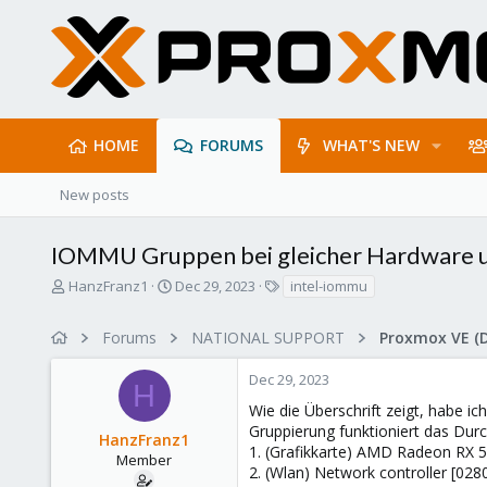
HOME
FORUMS
WHAT'S NEW
New posts
IOMMU Gruppen bei gleicher Hardware u
T
S
T
HanzFranz1
Dec 29, 2023
intel-iommu
h
t
a
r
a
g
Forums
NATIONAL SUPPORT
Proxmox VE (
e
r
s
a
t
Dec 29, 2023
d
d
H
s
a
Wie die Überschrift zeigt, habe
t
t
Gruppierung funktioniert das Dur
HanzFranz1
a
e
1. (Grafikkarte) AMD Radeon RX 5
r
Member
2. (Wlan) Network controller [02
t