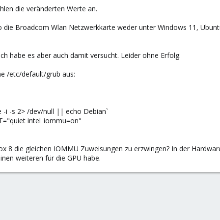
ahlen die veränderten Werte an.
die Broadcom Wlan Netzwerkkarte weder unter Windows 11, Ubuntu 
Ich habe es aber auch damit versucht. Leider ohne Erfolg.
e /etc/default/grub aus:
i -s 2> /dev/null || echo Debian`
"quiet intel_iommu=on"
mox 8 die gleichen IOMMU Zuweisungen zu erzwingen? In der Hardware 
inen weiteren für die GPU habe.