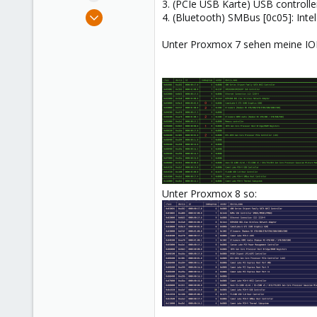
3. (PCIe USB Karte) USB controlle
e
May 27, 2022
4. (Bluetooth) SMBus [0c05]: Int
r
16
Unter Proxmox 7 sehen meine I
0
6
Unter Proxmox 8 so: