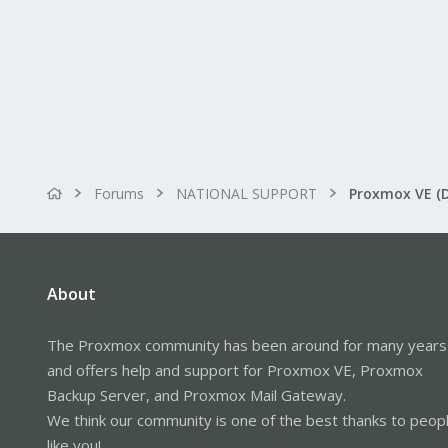
Forums
NATIONAL SUPPORT
Proxmox VE (
About
The Proxmox community has been around for many years
and offers help and support for Proxmox VE, Proxmox
Backup Server, and Proxmox Mail Gateway.
We think our community is one of the best thanks to peop
like you!