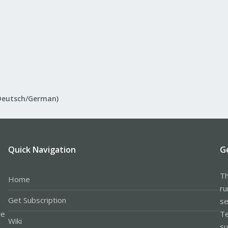
Deutsch/German)
Quick Navigation
G
Th
Home
ru
Get Subscription
se
le
Te
Wiki
su