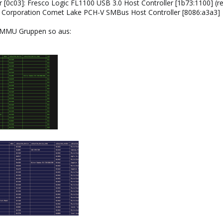
r [0c03]: Fresco Logic FL1100 USB 3.0 Host Controller [1b73:1100] (r
el Corporation Comet Lake PCH-V SMBus Host Controller [8086:a3a3]
OMMU Gruppen so aus: