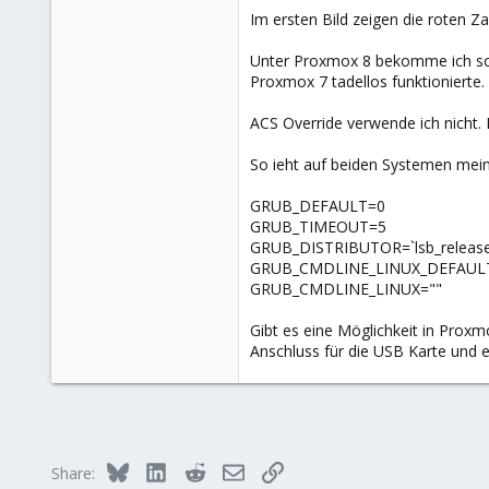
Im ersten Bild zeigen die roten Z
Unter Proxmox 8 bekomme ich so 
Proxmox 7 tadellos funktionierte.
ACS Override verwende ich nicht. 
So ieht auf beiden Systemen mein
GRUB_DEFAULT=0
GRUB_TIMEOUT=5
GRUB_DISTRIBUTOR=`lsb_release -
GRUB_CMDLINE_LINUX_DEFAULT=
GRUB_CMDLINE_LINUX=""
Gibt es eine Möglichkeit in Prox
Anschluss für die USB Karte und e
Bluesky
LinkedIn
Reddit
Email
Link
Share: