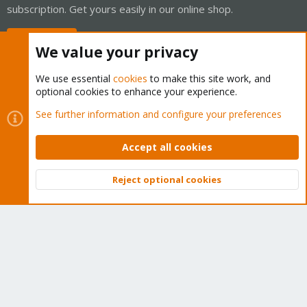
subscription. Get yours easily in our online shop.
Buy now!
We value your privacy
We use essential
cookies
to make this site work, and
optional cookies to enhance your experience.
Cookies
Proxmox Support Forum - Light Mode
See further information and configure your preferences
Contact us
Terms and rules
Privacy policy
Help
Home
R
S
Accept all cookies
S
®
Community platform by XenForo
© 2010-2026 XenForo Ltd.
Reject optional cookies
Top
Bott