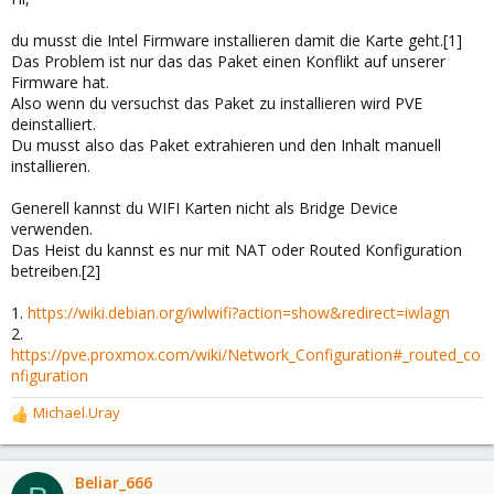
du musst die Intel Firmware installieren damit die Karte geht.[1]
Das Problem ist nur das das Paket einen Konflikt auf unserer
Firmware hat.
Also wenn du versuchst das Paket zu installieren wird PVE
deinstalliert.
Du musst also das Paket extrahieren und den Inhalt manuell
installieren.
Generell kannst du WIFI Karten nicht als Bridge Device
verwenden.
Das Heist du kannst es nur mit NAT oder Routed Konfiguration
betreiben.[2]
1.
https://wiki.debian.org/iwlwifi?action=show&redirect=iwlagn
2.
https://pve.proxmox.com/wiki/Network_Configuration#_routed_co
nfiguration
Michael.Uray
R
e
a
c
Beliar_666