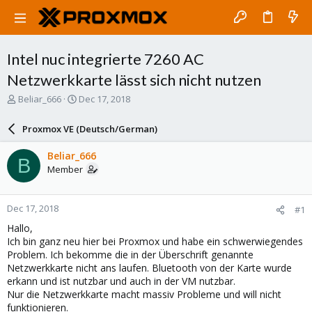
Intel nuc integrierte 7260 AC
Netzwerkkarte lässt sich nicht nutzen
T
S
Beliar_666
Dec 17, 2018
h
t
r
a
Proxmox VE (Deutsch/German)
e
r
a
t
Beliar_666
B
d
d
Member
s
a
t
t
a
e
Dec 17, 2018
#1
r
t
Hallo,
e
Ich bin ganz neu hier bei Proxmox und habe ein schwerwiegendes
r
Problem. Ich bekomme die in der Überschrift genannte
Netzwerkkarte nicht ans laufen. Bluetooth von der Karte wurde
erkann und ist nutzbar und auch in der VM nutzbar.
Nur die Netzwerkkarte macht massiv Probleme und will nicht
funktionieren.