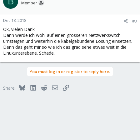
B
t
Member
i
o
n
Dec 18, 2018
#3
s
Ok, vielen Dank.
:
Dann werde ich wohl auf einen grösseren Netzwerkswitch
umsteigen und weiterhin die kabelgebundene Lösung einsetzen.
Denn das geht mir so wie ich das grad sehe etwas weit in die
Linuxunterebene. Schade.
You must log in or register to reply here.
Bluesky
LinkedIn
Reddit
Email
Link
Share: