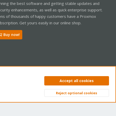
nning the best software and getting stable updates and
curity enhancements, as well as quick enterprise support.
ns of thousands of happy customers have a Proxmox
bscription. Get yours easily in our online shop.
Buy now!
ntact us
Terms and rules
Privacy policy
Help
Home
R
Accept all cookies
S
S
Reject optional cookies
Top
Bott