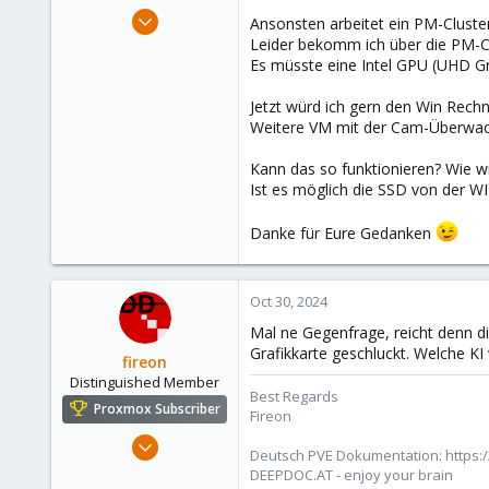
e
Apr 5, 2022
Ansonsten arbeitet ein PM-Cluste
r
43
Leider bekomm ich über die PM-C
Es müsste eine Intel GPU (UHD Gra
4
13
Jetzt würd ich gern den Win Rech
Weitere VM mit der Cam-Überwachu
Kann das so funktionieren? Wie w
Ist es möglich die SSD von der W
Danke für Eure Gedanken
Oct 30, 2024
Mal ne Gegenfrage, reicht denn di
Grafikkarte geschluckt. Welche KI
fireon
Distinguished Member
Best Regards
Proxmox Subscriber
Fireon
Oct 25, 2010
Deutsch PVE Dokumentation: https:/
4,659
DEEPDOC.AT - enjoy your brain