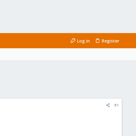
Log in
Register
#1