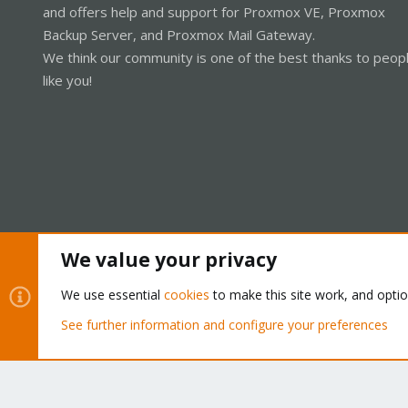
and offers help and support for Proxmox VE, Proxmox
Backup Server, and Proxmox Mail Gateway.
We think our community is one of the best thanks to peop
like you!
We value your privacy
Cookies
Proxmox Support Forum - Light Mode
We use essential
cookies
to make this site work, and opti
See further information and configure your preferences
®
Community platform by XenForo
© 2010-2026 XenForo Ltd.