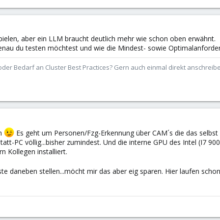
spielen, aber ein LLM braucht deutlich mehr wie schon oben erwähnt.
enau du testen möchtest und wie die Mindest- sowie Optimalanforde
der Bedarf an Cluster Best Practices? Gern auch einmal direkt anschrei
en
Es geht um Personen/Fzg-Erkennung über CAM´s die das selbst n
att-PC völlig...bisher zumindest. Und die interne GPU des Intel (I7 
n Kollegen installiert.
iste daneben stellen...möcht mir das aber eig sparen. Hier laufen sc