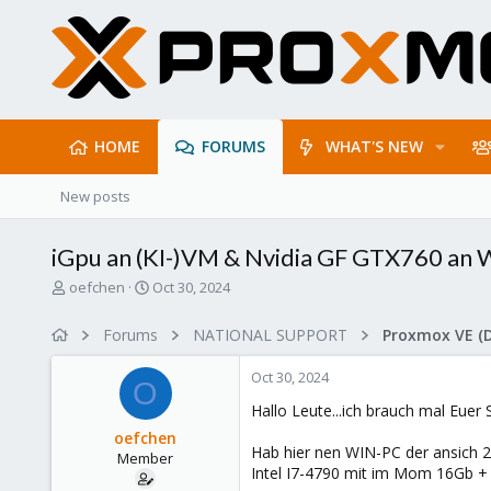
HOME
FORUMS
WHAT'S NEW
New posts
iGpu an (KI-)VM & Nvidia GF GTX760 an 
T
S
oefchen
Oct 30, 2024
h
t
r
a
Forums
NATIONAL SUPPORT
Proxmox VE (
e
r
a
t
Oct 30, 2024
d
d
O
s
a
Hallo Leute...ich brauch mal Eu
t
t
oefchen
a
e
Hab hier nen WIN-PC der ansich 24/
Member
r
Intel I7-4790 mit im Mom 16Gb +
t