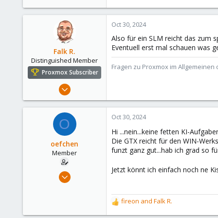
590
183
Oct 30, 2024
Austria/Graz
Also für ein SLM reicht das zum 
deepdoc.at
Eventuell erst mal schauen was g
Falk R.
Distinguished Member
Fragen zu Proxmox im Allgemeinen o
Proxmox Subscriber
Aug 2, 2021
6,852
2,905
Oct 30, 2024
O
278
Hi ...nein...keine fetten KI-Aufgab
47
Die GTX reicht für den WIN-Werkst
oefchen
Alfhausen, Germany
funzt ganz gut...hab ich grad so für
Member
roesing.it
Jetzt könnt ich einfach noch ne K
Apr 5, 2022
43
4
fireon
and
Falk R.
R
13
e