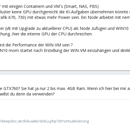
r mit einigen Containern und VM´s (Smart, NAS, PBS)
luster keine GPU durchgereicht die KI-Aufgaben übernehmen könnte
fik 670, 730) mit etwas mehr Power sein. Ein Node arbeitet mit nem 
ner (vlt mit Upgrade zu aktuellerer CPU) als Node zufügen und WIN10
ng...hier die interne GPU der CPU durchreichen.
ird die Performance der WIN-VM sein ?
IN10 mom startet nach Erstellung der WIN-VM einzuhängen und direkt
e GTX760? Sie hat ja nur 2 bis max. 4GB Ram. Wenn ich hier bei mir 
 willst du denn da verwenden?
/deepdoc.at/dokuwiki/doku.php?id=virtualisierung