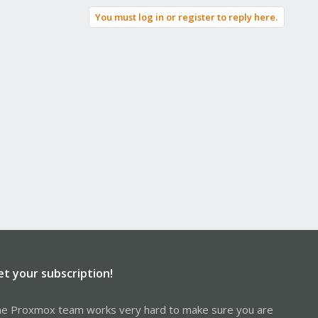
You must log in or register to reply here.
et your subscription!
e Proxmox team works very hard to make sure you are