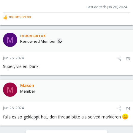
Last edited:
Jun 26, 2024
moonsorrox
R
e
a
c
moonsorrox
M
t
Renowned Member
i
o
n
Jun 26, 2024
#3
s
Super, vielen Dank
:
Mason
M
Member
Jun 26, 2024
#4
falls es so geklappt hat, den thread bitte als solved markieren