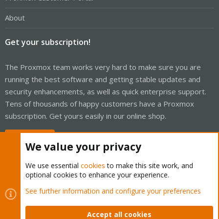
About
Get your subscription!
The Proxmox team works very hard to make sure you are
running the best software and getting stable updates and
security enhancements, as well as quick enterprise support.
Tens of thousands of happy customers have a Proxmox
subscription. Get yours easily in our online shop.
Buy now!
We value your privacy
We use essential
cookies
to make this site work, and
optional cookies to enhance your experience.
Cookies
Proxmox Support Forum - Light Mode
See further information and configure your preferences
Contact us
Terms and rules
Privacy policy
Help
Home
R
S
Accept all cookies
S