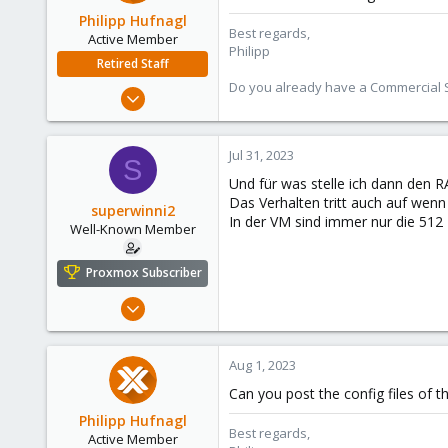
Germany
Philipp Hufnagl
Best regards,
Active Member
Philipp
Retired Staff
Do you already have a Commercial Su
Jul 3, 2023
368
57
Jul 31, 2023
S
33
Und für was stelle ich dann den 
Das Verhalten tritt auch auf wenn
superwinni2
In der VM sind immer nur die 51
Well-Known Member
Proxmox Subscriber
Oct 21, 2019
53
8
Aug 1, 2023
48
Can you post the config files of 
Germany
Philipp Hufnagl
Best regards,
Active Member