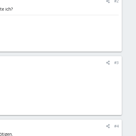
#2
te ich?
#3
#4
ötigen.