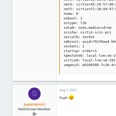
net4: virtio=EE:29:57:A0:
net5: virtio=F2:1B:A9:97:
numa: 0

onboot: 1

ostype: l26

sata0: none,media=cdrom

scsihw: virtio-scsi-pci

serial0: socket

smbios1: uuid=79239aa4-b9
sockets: 1

startup: order=1

tpmstate0: local-lvm:vm-1
virtio0: local-lvm:vm-192
vmgenid: e020650b-fc26-4c
Aug 7, 2023
S
Push
superwinni2
Well-Known Member