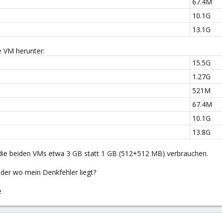
67.4M
10.1G
13.1G
e VM herunter:
15.5G
1.27G
521M
67.4M
10.1G
13.8G
ss die beiden VMs etwa 3 GB statt 1 GB (512+512 MB) verbrauchen.
er wo mein Denkfehler liegt?
e