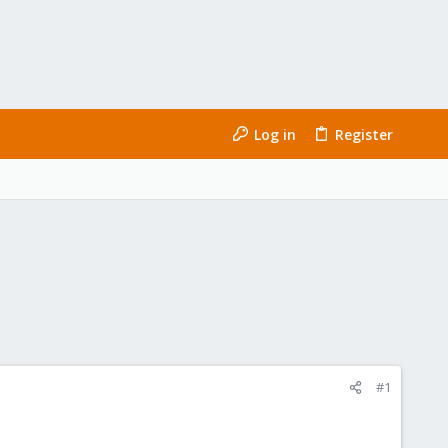
Log in
Register
#1