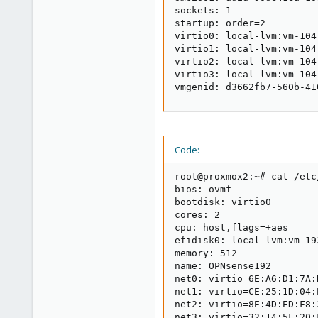
sockets: 1

startup: order=2

virtio0: local-lvm:vm-104
virtio1: local-lvm:vm-104
virtio2: local-lvm:vm-104
virtio3: local-lvm:vm-104
vmgenid: d3662fb7-560b-41
Code:
root@proxmox2:~# cat /etc
bios: ovmf

bootdisk: virtio0

cores: 2

cpu: host,flags=+aes

efidisk0: local-lvm:vm-19
memory: 512

name: OPNsense192

net0: virtio=6E:A6:D1:7A:
net1: virtio=CE:25:1D:04:
net2: virtio=8E:4D:ED:F8:
net3: virtio=32:14:5F:20: