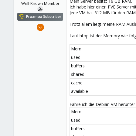
Mein Server besitzt 16 GB RAM.
e
Well-Known Member
Ich habe hier einen PVE Server mi
r
Jede VM hat 512 MB für den RAM z
Proxmox Subscriber
Trotz allem liegt meine RAM Ausl
Oct 21, 2019
53
Laut htop ist der Memory wie folg
8
48
Mem
Germany
used
buffers
shared
cache
available
Fahre ich die Debian VM herunter 
Mem
used
buffers