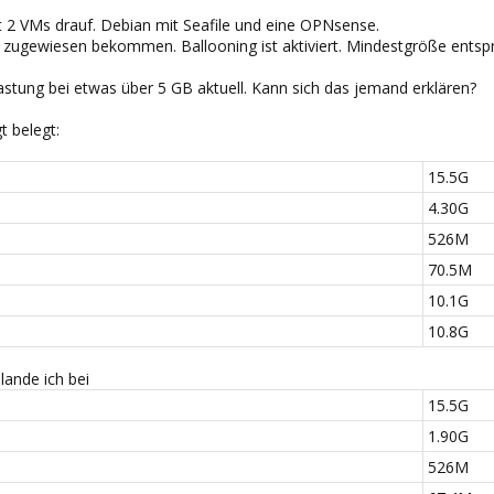
t 2 VMs drauf. Debian mit Seafile und eine OPNsense.
ugewiesen bekommen. Ballooning ist aktiviert. Mindestgröße entspr
astung bei etwas über 5 GB aktuell. Kann sich das jemand erklären?
t belegt:
15.5G
4.30G
526M
70.5M
10.1G
10.8G
lande ich bei
15.5G
1.90G
526M