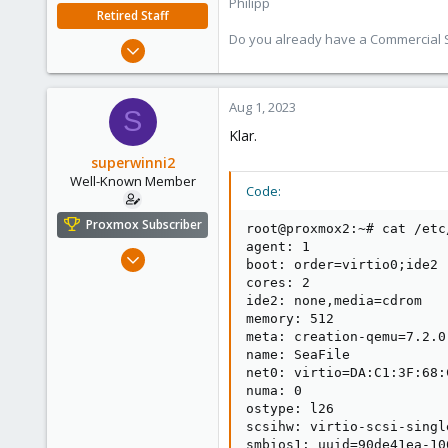
Philipp
Retired Staff
Do you already have a Commercial Su
Jul 3, 2023
368
57
Aug 1, 2023
S
33
Klar.
superwinni2
Well-Known Member
Code:
Proxmox Subscriber
root@proxmox2:~# cat /etc
agent: 1

Oct 21, 2019
boot: order=virtio0;ide2

53
cores: 2

ide2: none,media=cdrom

8
memory: 512

48
meta: creation-qemu=7.2.0
Germany
name: SeaFile

net0: virtio=DA:C1:3F:68:
numa: 0

ostype: l26

scsihw: virtio-scsi-single
smbios1: uuid=90de41ea-10