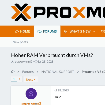
HOME
FORUMS
WHAT'S NEW
New posts
Hoher RAM Verbraucht durch VMs?
T
S
superwinni2
Jul 28, 2023
h
t
r
a
Forums
NATIONAL SUPPORT
Proxmox VE (
e
r
a
t
1
2
Next
d
d
s
a
Jul 28, 2023
t
t
S
a
e
Hallo
r
superwinni2
t