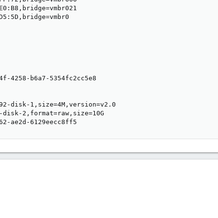
E0:B8,bridge=vmbr021

D5:5D,bridge=vmbr0

4f-4258-b6a7-5354fc2cc5e8

92-disk-1,size=4M,version=v2.0

-disk-2,format=raw,size=10G

62-ae2d-6129eecc8ff5