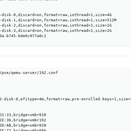
-disk-0,discard=on,format=raw,iothread=1,size=4G

-disk-1,discard=on,format=raw,iothread=1,size=512M

-disk-2,discard=on,format=raw,iothread=1,size=1G

-disk-3,discard=on,format=raw,iothread=1,size=2G

0a-b745-6de6c977a0c1
/pve/qemu-server/192.conf

2-disk-0,efitype=4m,format=raw,pre-enrolled-keys=1,size=5
D1:33,bridge=vmbr010

EE:36,bridge=vmbr192

2D:AB,bridge=vmbr020

FF:72,bridge=vmbr666
