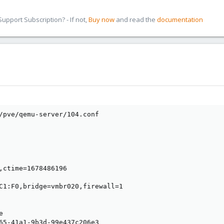
pport Subscription? - If not,
Buy now
and read the
documentation
/pve/qemu-server/104.conf

,ctime=1678486196

C1:F0,bridge=vmbr020,firewall=1



65-41a1-9b3d-99e437c206e3
