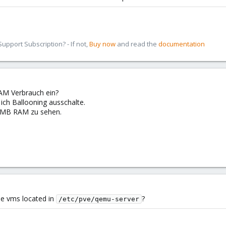
pport Subscription? - If not,
Buy now
and read the
documentation
RAM Verbrauch ein?
 ich Ballooning ausschalte.
2 MB RAM zu sehen.
the vms located in
?
/etc/pve/qemu-server