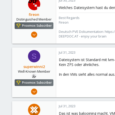
Jul 30, 2023
Welches Dateisystem hast du denn
fireon
Best Regards
Distinguished Member
Fireon
Proxmox Subscriber
Deutsch PVE Dokumentation: https:/
Oct 25, 2010
DEEPDOC.AT - enjoy your brain
4,659
590
183
Jul 31, 2023
S
Austria/Graz
Dateisystem ist Standard mit lvm-
Kein ZFS oder ähnliches.
deepdoc.at
superwinni2
Well-Known Member
In den VMs sieht alles normal aus
Proxmox Subscriber
Oct 21, 2019
53
8
Jul 31, 2023
48
Das ist was balooining macht. VM