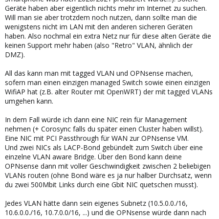
Geräte haben aber eigentlich nichts mehr im Internet zu suchen.
Will man sie aber trotzdem noch nutzen, dann sollte man die
wenigstens nicht im LAN mit den anderen sicheren Geräten
haben. Also nochmal ein extra Netz nur für diese alten Geräte die
keinen Support mehr haben (also "Retro" VLAN, ähnlich der
DMZ).
All das kann man mit tagged VLAN und OPNsense machen,
sofern man einen einzigen managed Switch sowie einen einzigen
WifiAP hat (z.B. alter Router mit OpenWRT) der mit tagged VLANs
umgehen kann.
In dem Fall würde ich dann eine NIC rein für Management
nehmen (+ Corosync falls du später einen Cluster haben willst).
Eine NIC mit PCI Passthrough für WAN zur OPNsense VM.
Und zwei NICs als LACP-Bond gebündelt zum Switch über eine
einzelne VLAN aware Bridge. Über den Bond kann deine
OPNsense dann mit voller Geschwindigkeit zwischen 2 beliebigen
VLANs routen (ohne Bond wäre es ja nur halber Durchsatz, wenn
du zwei 500Mbit Links durch eine Gbit NIC quetschen musst).
Jedes VLAN hätte dann sein eigenes Subnetz (10.5.0.0./16,
10.6.0.0./16, 10.7.0.0/16, ...) und die OPNsense würde dann nach