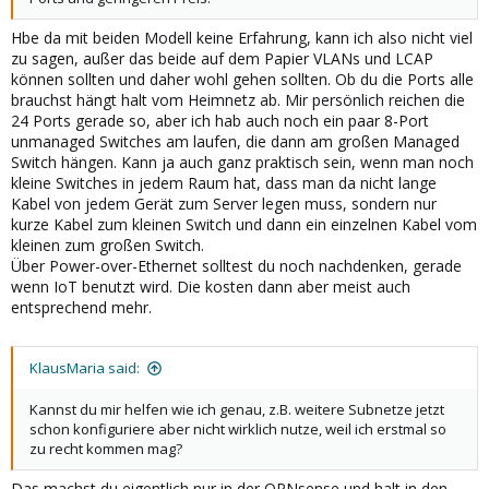
Hbe da mit beiden Modell keine Erfahrung, kann ich also nicht viel
zu sagen, außer das beide auf dem Papier VLANs und LCAP
können sollten und daher wohl gehen sollten. Ob du die Ports alle
brauchst hängt halt vom Heimnetz ab. Mir persönlich reichen die
24 Ports gerade so, aber ich hab auch noch ein paar 8-Port
unmanaged Switches am laufen, die dann am großen Managed
Switch hängen. Kann ja auch ganz praktisch sein, wenn man noch
kleine Switches in jedem Raum hat, dass man da nicht lange
Kabel von jedem Gerät zum Server legen muss, sondern nur
kurze Kabel zum kleinen Switch und dann ein einzelnen Kabel vom
kleinen zum großen Switch.
Über Power-over-Ethernet solltest du noch nachdenken, gerade
wenn IoT benutzt wird. Die kosten dann aber meist auch
entsprechend mehr.
KlausMaria said:
Kannst du mir helfen wie ich genau, z.B. weitere Subnetze jetzt
schon konfiguriere aber nicht wirklich nutze, weil ich erstmal so
zu recht kommen mag?
Das machst du eigentlich nur in der OPNsense und halt in den