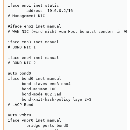
iface eno1 inet static

        address  10.0.0.2/16

# Management NIC

#iface eno2 inet manual

# WAN NIC (wird nicht vom Host benutzt sondern in VM 
iface eno3 inet manual

# BOND NIC 1

iface eno4 inet manual

# BOND NIC 2

auto bond0

iface bond0 inet manual

      bond-slaves eno3 eno4

      bond-miimon 100

      bond-mode 802.3ad

      bond-xmit-hash-policy layer2+3

# LACP Bond

auto vmbr0

iface vmbr0 inet manual

        bridge-ports bond0
