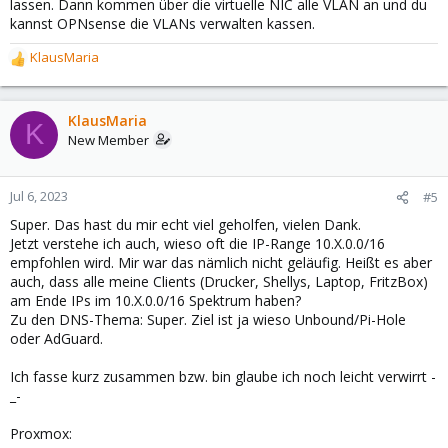
lassen. Dann kommen über die virtuelle NIC alle VLAN an und du
kannst OPNsense die VLANs verwalten kassen.
KlausMaria
R
e
a
c
KlausMaria
K
t
New Member
i
o
n
Jul 6, 2023
#5
s
Super. Das hast du mir echt viel geholfen, vielen Dank.
:
Jetzt verstehe ich auch, wieso oft die IP-Range 10.X.0.0/16
empfohlen wird. Mir war das nämlich nicht geläufig. Heißt es aber
auch, dass alle meine Clients (Drucker, Shellys, Laptop, FritzBox)
am Ende IPs im 10.X.0.0/16 Spektrum haben?
Zu den DNS-Thema: Super. Ziel ist ja wieso Unbound/Pi-Hole
oder AdGuard.
Ich fasse kurz zusammen bzw. bin glaube ich noch leicht verwirrt -
_-
Proxmox: