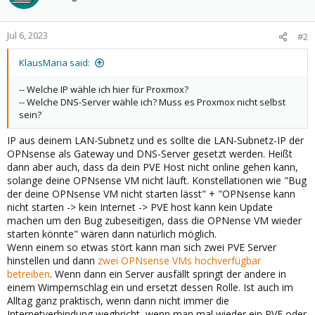
Jul 6, 2023
#2
KlausMaria said:
-- Welche IP wähle ich hier für Proxmox?
-- Welche DNS-Server wähle ich? Muss es Proxmox nicht selbst
sein?
IP aus deinem LAN-Subnetz und es sollte die LAN-Subnetz-IP der
OPNsense als Gateway und DNS-Server gesetzt werden. Heißt
dann aber auch, dass da dein PVE Host nicht online gehen kann,
solange deine OPNsense VM nicht läuft. Konstellationen wie "Bug
der deine OPNsense VM nicht starten lässt" + "OPNsense kann
nicht starten -> kein Internet -> PVE host kann kein Update
machen um den Bug zubeseitigen, dass die OPNense VM wieder
starten könnte" wären dann natürlich möglich.
Wenn einem so etwas stört kann man sich zwei PVE Server
hinstellen und dann
zwei OPNsense VMs hochverfügbar
betreiben
. Wenn dann ein Server ausfällt springt der andere in
einem Wimpernschlag ein und ersetzt dessen Rolle. Ist auch im
Alltag ganz praktisch, wenn dann nicht immer die
Internetverbindung wegbricht, wenn man mal wieder ein PVE oder