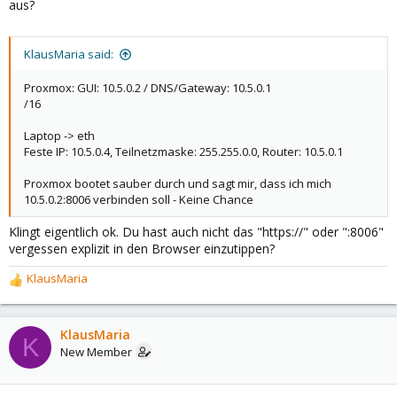
aus?
KlausMaria said:
Proxmox: GUI: 10.5.0.2 / DNS/Gateway: 10.5.0.1
/16
Laptop -> eth
Feste IP: 10.5.0.4, Teilnetzmaske: 255.255.0.0, Router: 10.5.0.1
Proxmox bootet sauber durch und sagt mir, dass ich mich
10.5.0.2:8006 verbinden soll - Keine Chance
Klingt eigentlich ok. Du hast auch nicht das "https://" oder ":8006"
vergessen explizit in den Browser einzutippen?
KlausMaria
R
e
a
c
KlausMaria
K
t
New Member
i
o
n