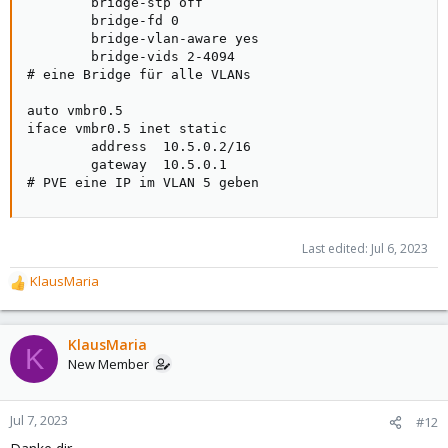
        bridge-stp off

        bridge-fd 0

        bridge-vlan-aware yes

        bridge-vids 2-4094

# eine Bridge für alle VLANs

auto vmbr0.5

iface vmbr0.5 inet static

        address  10.5.0.2/16

        gateway  10.5.0.1

# PVE eine IP im VLAN 5 geben
Last edited:
Jul 6, 2023
KlausMaria
R
e
a
c
KlausMaria
K
t
New Member
i
o
n
Jul 7, 2023
#12
s