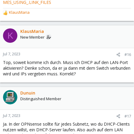
MES_USING_.LINK_FILES
KlausMaria
R
e
a
c
KlausMaria
K
t
New Member
i
o
n
Jul 7, 2023
#16
s
Top, soweit komme ich durch. Muss ich DHCP auf den LAN-Port
:
aktivieren? Denke schon, da er ja dann mit dem Switch verbunden
wird und IPs vergeben muss. Korrekt?
Dunuin
Distinguished Member
Jul 7, 2023
#17
Ja. In der OPNsense sollte für jedes Subnetz, wo du DHCP-Clients
nutzen willst, ein DHCP-Server laufen. Also auch auf dem LAN