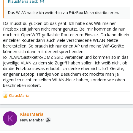
KlausMaria said:
Das WLAN wollte ich weiterhin via FritzBox Mesh distribuieren.
Da musst du gucken ob das geht. Ich habe das Wifi meiner
Fritzbox seit Jahren nicht mehr genutzt. Bei mir kommen da nur
noch mit OpenWRT geflashte Router zum Einsatz. Da kann dir ein
einzelner Router dann auch viele verschiedene WLAN-Netze
bereitstellen. So brauch ich nur einen AP und meine Wifi-Geräte
können sich dann mit der entsprechenden
IoT/LAN/Gast/Retro/DMZ SSID verbinden und kommen so in das
jeweilige VLAN zu dem sie Zugriff haben sollen. Ich weiß nicht ob
dir die Fritzbox sowas erlaubt. Ich denke eher nicht. IoT-Geräte,
eingener Laptop, Handys von Besuchern etc möchte man ja
eigentlich nicht im selben WLAN-Netz haben, sondern wie oben
beschrieben isoliert.
KlausMaria
R
e
a
c
KlausMaria
K
t
New Member
i
o