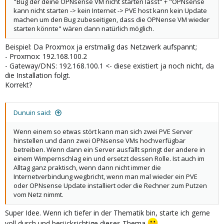
"Bug der deine OPNsense VM nicht starten lässt" + "OPNsense
kann nicht starten -> kein Internet -> PVE host kann kein Update
machen um den Bug zubeseitigen, dass die OPNense VM wieder
starten könnte" wären dann natürlich möglich.
Beispiel: Da Proxmox ja erstmalig das Netzwerk aufspannt;
- Proxmox: 192.168.100.2
- Gateway/DNS: 192.168.100.1 <- diese existiert ja noch nicht, da
die Installation folgt.
Korrekt?
Dunuin said:
Wenn einem so etwas stört kann man sich zwei PVE Server
hinstellen und dann zwei OPNsense VMs hochverfügbar
betreiben. Wenn dann ein Server ausfällt springt der andere in
einem Wimpernschlag ein und ersetzt dessen Rolle. Ist auch im
Alltag ganz praktisch, wenn dann nicht immer die
Internetverbindung wegbricht, wenn man mal wieder ein PVE
oder OPNsense Update installiert oder die Rechner zum Putzen
vom Netz nimmt.
Super Idee. Wenn ich tiefer in der Thematik bin, starte ich gerne
voll durch und berücksichtige dieses Thema