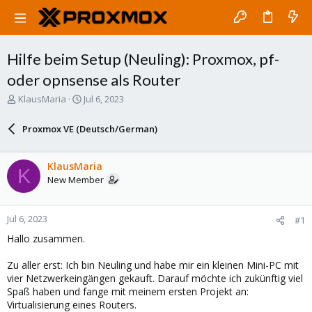
Hilfe beim Setup (Neuling): Proxmox, pf-
oder opnsense als Router
T
S
KlausMaria
Jul 6, 2023
h
t
r
a
Proxmox VE (Deutsch/German)
e
r
a
t
d
d
KlausMaria
K
s
a
New Member
t
t
a
e
r
Jul 6, 2023
#1
t
e
Hallo zusammen.
r
Zu aller erst: Ich bin Neuling und habe mir ein kleinen Mini-PC mit
vier Netzwerkeingängen gekauft. Darauf möchte ich zukünftig viel
Spaß haben und fange mit meinem ersten Projekt an:
Virtualisierung eines Routers.