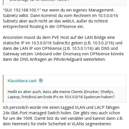
"GUI: 192.168.100.1" nur wenn du ein eigenes Management-
Subnetz willst. Dann kommst du vom Rechnern im 10.5.0.0/16
Subnetz aber auch nicht an das webUI, außer du richtest
entsprechend Routing in der OPNsense ein.
Ansonsten musst du dem PVE Host auf der LAN Bridge eine
statische IP im 10.5.0.0/16 Subne3tz geben (z.B. 10.5.0.2/16) und
dann die LAN IP von OPNsense (z.B. 10.5.0.1/16) als DNS und
Gateway setzen. Unbound oder Dnsmasq von OPNsense könnte
dann die DNS Anfragen an Pihole/Adguard weiterleiten.
KlausMaria said:
Heißt es aber auch, dass alle meine Clients (Drucker, Shellys,
Laptop, FritzBox) am Ende IPs im 10.X.0.0/16 Spektrum haben?
Ich persönlich würde mir einen tagged VLAN und LACP fähigen
24x Gbit-Port managed Switch holen. Die gibts neu auch schon
für um die 100€. Damit bist du viel variabler und kannst dann z.B.
dein Heimnetz für mehr Sicherheit in VLANs segmentieren.