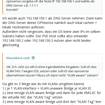
opnsense vergebe ich die feste IP 192.168.100.1 und wähle als
DNS-Server z.B. 1.1.1.1
Korrekt?
Ich würde auch 192.168.100.1 als DNS-Server nehmen. Dann kann
der DNS-Server deiner OPNsense nämlich auch lokal cachen +
lokale Hostnamen auflösen.
Außerdem nicht vergessen, dass ein OS keine zwei IPs im selben
Subnetz haben sollte. Der PVE Host sollte also entweder
192.168.100.2 oder 192.168.100.3 nutzen aber nicht beides
gleichzeitig.
KlausMaria said:
OK. D.h. virt2 (zu eth1) ohne irgendwelche Eingaben. Soll ich das
VLAN-TAG 7 wegen DSL setzen oder soll ich das opnsense
übernehmen lassen? Muss ich dann nicht "VLAN aware" setzen?
Da gibt es 3 Wege wie du mit VLANs umgehen kannst.
1.) je 1 VLAN interface + VLAN unaware Bridge je VLAN ID
2.) eine einzige VLAN aware Bridge und dann für jede VM/LXC für
die virtuelle NIC das "VLAN Tag" setzen
3.) eine einzige VLAN aware Bridge und dort den "VLAN Tag" leer