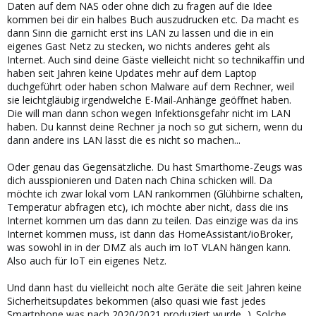
Daten auf dem NAS oder ohne dich zu fragen auf die Idee
kommen bei dir ein halbes Buch auszudrucken etc. Da macht es
dann Sinn die garnicht erst ins LAN zu lassen und die in ein
eigenes Gast Netz zu stecken, wo nichts anderes geht als
Internet. Auch sind deine Gäste vielleicht nicht so technikaffin und
haben seit Jahren keine Updates mehr auf dem Laptop
duchgeführt oder haben schon Malware auf dem Rechner, weil
sie leichtgläubig irgendwelche E-Mail-Anhänge geöffnet haben.
Die will man dann schon wegen Infektionsgefahr nicht im LAN
haben. Du kannst deine Rechner ja noch so gut sichern, wenn du
dann andere ins LAN lässt die es nicht so machen...
Oder genau das Gegensätzliche. Du hast Smarthome-Zeugs was
dich ausspionieren und Daten nach China schicken will. Da
möchte ich zwar lokal vom LAN rankommen (Glühbirne schalten,
Temperatur abfragen etc), ich möchte aber nicht, dass die ins
Internet kommen um das dann zu teilen. Das einzige was da ins
Internet kommen muss, ist dann das HomeAssistant/ioBroker,
was sowohl in in der DMZ als auch im IoT VLAN hängen kann.
Also auch für IoT ein eigenes Netz.
Und dann hast du vielleicht noch alte Geräte die seit Jahren keine
Sicherheitsupdates bekommen (also quasi wie fast jedes
Smartphone was nach 2020/2021 produziert wurde...). Solche