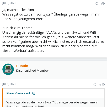
n
Jul 6, 2023
#9
s
Ja, machst alles Sinn.
:
Was sagst du zu dem von Zyxel? Überlege gerade wegen mehr
Ports und geringeren Preis.
Zurück zum Thema.
Unabhängig der zukünftigen VLANs und dem Switch und Wifi.
Kannst du mir helfen wie ich genau, z.B. weitere Subnetze jetzt
schon konfiguriere aber nicht wirklich nutze, weil ich erstmal so zu
recht kommen mag? Weil dann kann ich in paar Monaten auf
diesen „Vorbau“ aufsetzen.
Dunuin
Distinguished Member
Jul 6, 2023
#10
KlausMaria said:
Was sagst du zu dem von Zyxel? Überlege gerade wegen mehr
Ports und geringeren Preis.