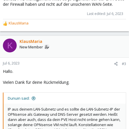
der Firewall haben und nicht auf der unsicheren WAN-Seite.
Last edited:
Jul 6, 2023
KlausMaria
R
e
a
c
KlausMaria
K
t
New Member
i
o
n
Jul 6, 2023
#3
s
Hallo.
:
Vielen Dank für deine Rückmeldung.
Dunuin said:
IP aus deinem LAN-Subnetz und es sollte die LAN-Subnetz-IP der
OPNsense als Gateway und DNS-Server gesetzt werden. Heißt
dann aber auch, dass da dein PVE Host nicht online gehen kann,
solange deine OPNsense VM nicht läuft. Konstellationen wie