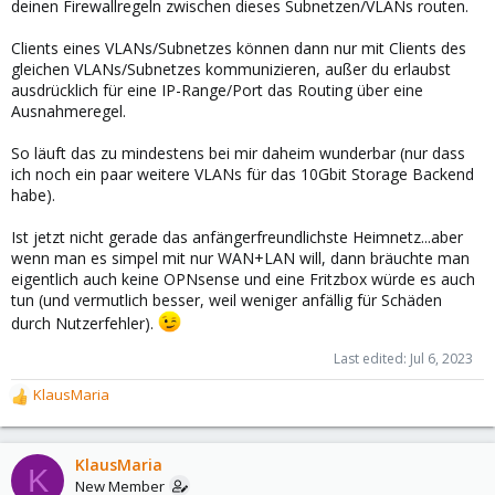
deinen Firewallregeln zwischen dieses Subnetzen/VLANs routen.
Clients eines VLANs/Subnetzes können dann nur mit Clients des
gleichen VLANs/Subnetzes kommunizieren, außer du erlaubst
ausdrücklich für eine IP-Range/Port das Routing über eine
Ausnahmeregel.
So läuft das zu mindestens bei mir daheim wunderbar (nur dass
ich noch ein paar weitere VLANs für das 10Gbit Storage Backend
habe).
Ist jetzt nicht gerade das anfängerfreundlichste Heimnetz...aber
wenn man es simpel mit nur WAN+LAN will, dann bräuchte man
eigentlich auch keine OPNsense und eine Fritzbox würde es auch
tun (und vermutlich besser, weil weniger anfällig für Schäden
durch Nutzerfehler).
Last edited:
Jul 6, 2023
KlausMaria
R
e
a
c
KlausMaria
K
t
New Member