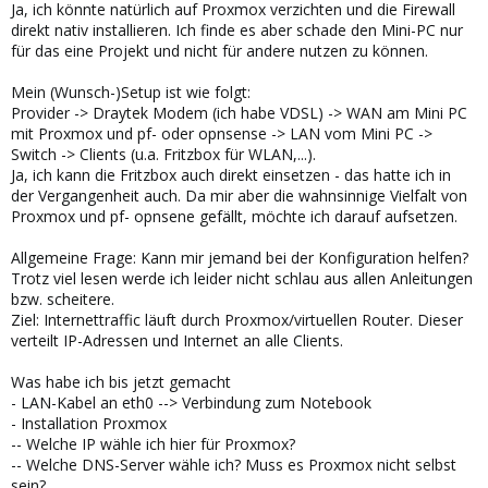
Ja, ich könnte natürlich auf Proxmox verzichten und die Firewall
direkt nativ installieren. Ich finde es aber schade den Mini-PC nur
für das eine Projekt und nicht für andere nutzen zu können.
Mein (Wunsch-)Setup ist wie folgt:
Provider -> Draytek Modem (ich habe VDSL) -> WAN am Mini PC
mit Proxmox und pf- oder opnsense -> LAN vom Mini PC ->
Switch -> Clients (u.a. Fritzbox für WLAN,...).
Ja, ich kann die Fritzbox auch direkt einsetzen - das hatte ich in
der Vergangenheit auch. Da mir aber die wahnsinnige Vielfalt von
Proxmox und pf- opnsene gefällt, möchte ich darauf aufsetzen.
Allgemeine Frage: Kann mir jemand bei der Konfiguration helfen?
Trotz viel lesen werde ich leider nicht schlau aus allen Anleitungen
bzw. scheitere.
Ziel: Internettraffic läuft durch Proxmox/virtuellen Router. Dieser
verteilt IP-Adressen und Internet an alle Clients.
Was habe ich bis jetzt gemacht
- LAN-Kabel an eth0 --> Verbindung zum Notebook
- Installation Proxmox
-- Welche IP wähle ich hier für Proxmox?
-- Welche DNS-Server wähle ich? Muss es Proxmox nicht selbst
sein?