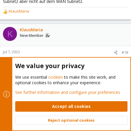
Subnetz aber nicht auf dem WAN Subnetz.
KlausMaria
R
e
a
c
KlausMaria
K
t
New Member
i
o
n
Jul 7, 2023
#18
s
Hallo.
:
We value your privacy
OK. Das Setup hat an sich funktioniert. Aber ich komme mit der
sense nichts ins Internet.
Beim WAN-Port wird keine IPv4 gezogen. Der Grund ist mir nicht
We use essential
cookies
to make this site work, and
klar.
optional cookies to enhance your experience.
Ich habe in opnsense:
See further information and configure your preferences
- VLAN Tag7 für (virtuellen WAN Port)
- Virtueller WAN Port: PPOE mit DSL Benutzernamen & Passwort
Accept all cookies
Irgendeine Idee zum bugfixen? Bin ein wenig ratlos.
Reject optional cookies
Top
Bott
Dunuin