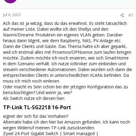
i
o
n
Jul 6, 2023
#7
s
Ach das ist ja witzig, dass du das erwähnst. Es steht tatsächlich
:
auf meiner Liste. Dabei wollte ich den Shellys und den
Xiaomi/Dreame Produkten ein eigenes VLAN geben. Darüber
hinaus dann Mgmt, wie dem Raspberry, NAS, PV-Anlage etc.
Dann die Clients und Gäste. Das Thema hatte ich aber geparkt,
weil ich erstmal alles mit Proxmox/OPNsense zum laufen bringen
möchte. Zudem möchte ich noch eruieren, wie sich SmartHome
in dem Szenario verhält. Ich nutze ioBroker zum einbinden und
steuern verschiedener Automationen. Dabei würden sich dann die
entsprechenden Clients in unterschiedlichen VLANs befinden. Da
muss ich mich noch einlesen.
Oder macht es Sinn schon bei der jetzigen Konfiguration das zu
berücksichtigen? Und wenn ja, wie?
Als Switch nutze ich diesen hier:
TP-Link TL-SG2218 16-Port​
eignet der sich für das Vorhaben?
Alternativ habe ich den hier bei Amazon gefunden. Ich kann noch
wegen Widerruf meinen TP-Link zurücksenden.
Zyxel 24-Port Gigabit Switch | Smart managed |