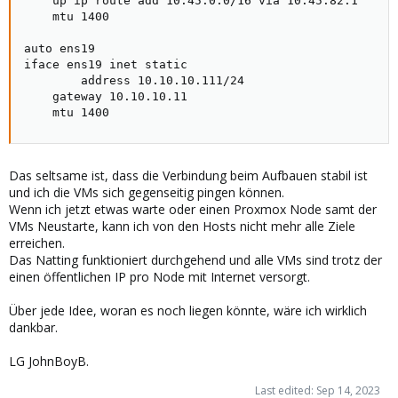
    up ip route add 10.45.0.0/16 via 10.45.82.1

    mtu 1400

auto ens19

iface ens19 inet static

        address 10.10.10.111/24

    gateway 10.10.10.11

    mtu 1400
Das seltsame ist, dass die Verbindung beim Aufbauen stabil ist
und ich die VMs sich gegenseitig pingen können.
Wenn ich jetzt etwas warte oder einen Proxmox Node samt der
VMs Neustarte, kann ich von den Hosts nicht mehr alle Ziele
erreichen.
Das Natting funktioniert durchgehend und alle VMs sind trotz der
einen öffentlichen IP pro Node mit Internet versorgt.
Über jede Idee, woran es noch liegen könnte, wäre ich wirklich
dankbar.
LG JohnBoyB.
Last edited:
Sep 14, 2023