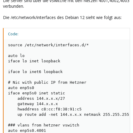
Die Server sind über die vSwitche mit den Netzen 4001,4002,4003
verbunden.
Die /etc/network/interfaces des Debian 12 sieht wie folgt aus:
Code:
source /etc/network/interfaces.d/*

auto lo

iface lo inet loopback

iface lo inet6 loopback

# Nic with public IP from Hetzner

auto enp5s0

iface enp5s0 inet static

    address 144.x.x.x/27

    gateway 144.x.x.x

    hwaddress c8:cc:f8:38:91:c5

    up route add -net 144.x.x.x netmask 255.255.255.2
### vlans from hetzner vswitch

auto enp5s0.4001
