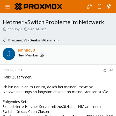
Hetzner vSwitch Probleme im Netzwerk
T
S
JohnBoyB
Sep 14, 2023
h
t
r
a
Proxmox VE (Deutsch/German)
e
r
a
t
JohnBoyB
J
d
d
New Member
s
a
t
t
a
e
Sep 14, 2023
#1
r
t
Hallo Zusammen,
e
r
ich bin neu hier im Forum, da ich bei meinen Proxmox
Netzwerksettings so langsam absolut an meine Grenzen stoße.
Folgendes Setup:
3x dedizierte Hetzner Server mit zusätzlicher NIC an einem
Switch, für das Ceph Cluster.