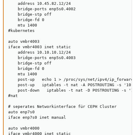
    address 10.45.82.12/24

    bridge-ports enp5s0.4002

    bridge-stp off

    bridge-fd 0

    mtu 1400

#kubernetes

auto vmbr4003

iface vmbr4003 inet static

    address 10.10.10.12/24

    bridge-ports enp5s0.4003

    bridge-stp off

    bridge-fd 0

    mtu 1400

    post-up   echo 1 > /proc/sys/net/ipv4/ip_forward

    post-up   iptables -t nat -A POSTROUTING -s '10.1
    post-down   iptables -t nat -D POSTROUTING -s '10
#nat

# seperates Networkinterface für CEPH Cluster

auto enp7s0

iface enp7s0 inet manual

auto vmbr4000

iface vmbr4000 inet static
