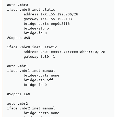
auto vmbr0

iface vmbr0 inet static

        address 1XX.155.192.206/26

        gateway 1XX.155.192.193

        bridge-ports enp0s31f6

        bridge-stp off

        bridge-fd 0

#Sophos WAN

iface vmbr0 inet6 static

        address 2a01:xxxx:271:xxxx:abbb::10/128

        gateway fe80::1

auto vmbr1

iface vmbr1 inet manual

        bridge-ports none

        bridge-stp off

        bridge-fd 0

#Sophos LAN

auto vmbr2

iface vmbr2 inet manual

        bridge-ports none
