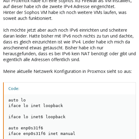
Auf Proxmox habe ich eine Sophos XG Firewall als VM installiert,
auf dieser habe ich die zweite IPv4 Adresse eingerichtet.
Hinter der Sophos VM habe ich noch weitere VMs laufen, was
soweit auch funktioniert.
Ich möchte jetzt aber auch noch IPv6 einrichten und scheitere
daran leider. Hatte bisher mit IPv6 noch nichts zu tun und dachte,
dass es gleich einzurichten ist wie IPv4. Leider habe ich mich da
anscheinend etwas getäuscht. Bisher habe ich nur
herausgefunden, dass es bei IPv6 kein NAT benötigt oder gibt und
eigentlich alle Adressen öffentlich sind.
Meine aktuelle Netzwerk Konfiguration in Proxmox sieht so aus:
Code:
auto lo

iface lo inet loopback

iface lo inet6 loopback

auto enp0s31f6

iface enp0s31f6 inet manual
