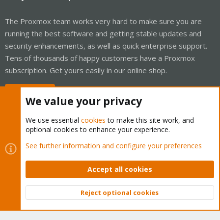
The Proxmox team works very hard to make sure you are
running the best software and getting stable updates and
security enhancements, as well as quick enterprise support.
Tens of thousands of happy customers have a Proxmox
subscription. Get yours easily in our online shop.
Buy now!
We value your privacy
We use essential
cookies
to make this site work, and
optional cookies to enhance your experience.
Cookies
Proxmox Support Forum - Light Mode
See further information and configure your preferences
Contact us
Terms and rules
Privacy policy
Help
Home
R
S
Accept all cookies
S
®
Community platform by XenForo
© 2010-2026 XenForo Ltd.
Reject optional cookies
Top
Bott