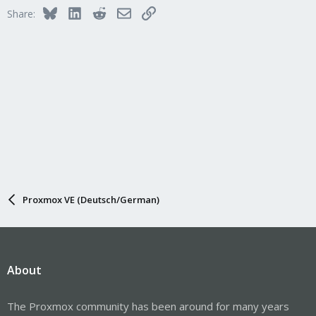
Bluesky
LinkedIn
Reddit
Email
Link
Share:
Proxmox VE (Deutsch/German)
About
The Proxmox community has been around for many years