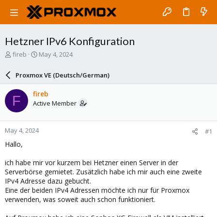
Hetzner IPv6 Konfiguration
T
S
fireb
May 4, 2024
h
t
r
a
Proxmox VE (Deutsch/German)
e
r
a
t
fireb
F
d
d
Active Member
s
a
t
t
a
e
May 4, 2024
#1
r
t
Hallo,
e
r
ich habe mir vor kurzem bei Hetzner einen Server in der
Serverbörse gemietet. Zusätzlich habe ich mir auch eine zweite
IPv4 Adresse dazu gebucht.
Eine der beiden IPv4 Adressen möchte ich nur für Proxmox
verwenden, was soweit auch schon funktioniert.