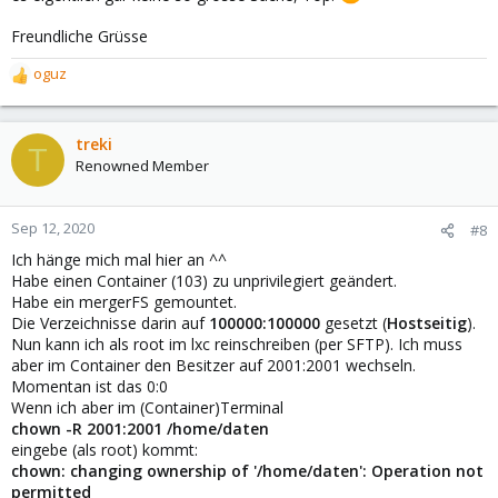
Freundliche Grüsse
oguz
R
e
a
c
treki
T
t
Renowned Member
i
o
n
Sep 12, 2020
#8
s
Ich hänge mich mal hier an ^^
:
Habe einen Container (103) zu unprivilegiert geändert.
Habe ein mergerFS gemountet.
Die Verzeichnisse darin auf
100000:100000
gesetzt (
Hostseitig
).
Nun kann ich als root im lxc reinschreiben (per SFTP). Ich muss
aber im Container den Besitzer auf 2001:2001 wechseln.
Momentan ist das 0:0
Wenn ich aber im (Container)Terminal
chown -R 2001:2001 /home/daten
eingebe (als root) kommt:
chown: changing ownership of '/home/daten': Operation not
permitted