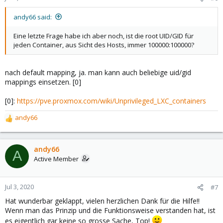
andy66 said:
Eine letzte Frage habe ich aber noch, ist die root UID/GID für
jeden Container, aus Sicht des Hosts, immer 100000:100000?
nach default mapping, ja. man kann auch beliebige uid/gid
mappings einsetzen. [0]
[0]:
https://pve.proxmox.com/wiki/Unprivileged_LXC_containers
andy66
R
e
a
c
andy66
A
t
Active Member
i
o
n
Jul 3, 2020
#7
s
Hat wunderbar geklappt, vielen herzlichen Dank für die Hilfe!!
:
Wenn man das Prinzip und die Funktionsweise verstanden hat, ist
es eigentlich gar keine so grosse Sache, Top!