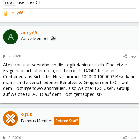
user des CT
root
andy66
R
e
a
c
andy66
A
t
Active Member
i
o
n
Jul 2, 2020
#5
s
Alles klar, nun verstehe ich die Logik dahinter auch. Eine letzte
:
Frage habe ich aber noch, ist die root UID/GID für jeden
Container, aus Sicht des Hosts, immer 100000:100000? Bzw. kann
man sich die verschiedenen Benutzer & Gruppen der LXC's auf
dem Host irgendwo anschauen, also welcher LXC User / Group
auf welche UID/GID auf dem Host gemapped ist?
oguz
Famous Member
Retired Staff
Jul 2, 2020
#6