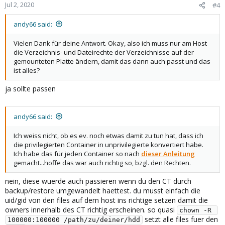
Jul 2, 2020
#4
andy66 said:
Vielen Dank für deine Antwort. Okay, also ich muss nur am Host
die Verzeichnis- und Dateirechte der Verzeichnisse auf der
gemounteten Platte ändern, damit das dann auch passt und das
ist alles?
ja sollte passen
andy66 said:
Ich weiss nicht, ob es ev. noch etwas damit zu tun hat, dass ich
die privilegierten Container in unprivilegierte konvertiert habe.
Ich habe das für jeden Container so nach
dieser Anleitung
gemacht...hoffe das war auch richtig so, bzgl. den Rechten.
nein, diese wuerde auch passieren wenn du den CT durch
backup/restore umgewandelt haettest. du musst einfach die
uid/gid von den files auf dem host ins richtige setzen damit die
owners innerhalb des CT richtig erscheinen. so quasi
chown -R 
setzt alle files fuer den
100000:100000 /path/zu/deiner/hdd