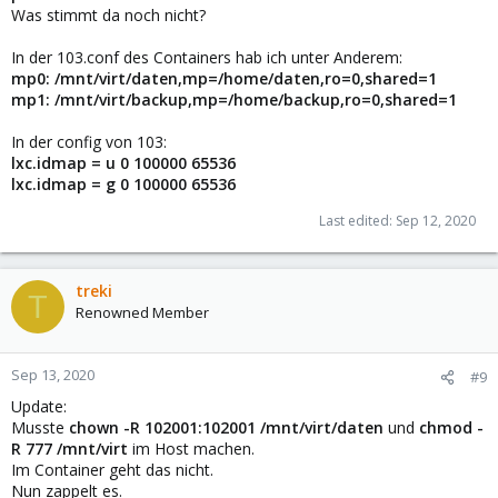
Was stimmt da noch nicht?
In der 103.conf des Containers hab ich unter Anderem:
mp0: /mnt/virt/daten,mp=/home/daten,ro=0,shared=1
mp1: /mnt/virt/backup,mp=/home/backup,ro=0,shared=1
In der config von 103:
lxc.idmap = u 0 100000 65536
lxc.idmap = g 0 100000 65536
Last edited:
Sep 12, 2020
treki
T
Renowned Member
Sep 13, 2020
#9
Update:
Musste
chown -R 102001:102001 /mnt/virt/daten
und
chmod -
R 777 /mnt/virt
im Host machen.
Im Container geht das nicht.
Nun zappelt es.