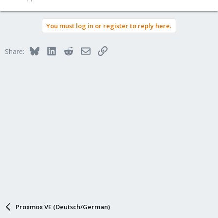
You must log in or register to reply here.
Bluesky
LinkedIn
Reddit
Email
Link
Share:
Proxmox VE (Deutsch/German)