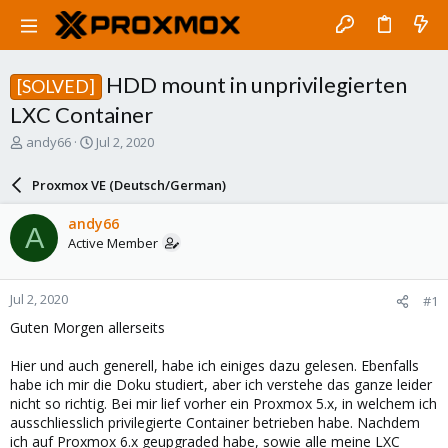
HDD mount in unprivilegierten
[SOLVED]
LXC Container
T
S
andy66
Jul 2, 2020
h
t
r
a
Proxmox VE (Deutsch/German)
e
r
a
t
andy66
A
d
d
Active Member
s
a
t
t
a
e
Jul 2, 2020
#1
r
t
Guten Morgen allerseits
e
r
Hier und auch generell, habe ich einiges dazu gelesen. Ebenfalls
habe ich mir die Doku studiert, aber ich verstehe das ganze leider
nicht so richtig. Bei mir lief vorher ein Proxmox 5.x, in welchem ich
ausschliesslich privilegierte Container betrieben habe. Nachdem
ich auf Proxmox 6.x geupgraded habe, sowie alle meine LXC