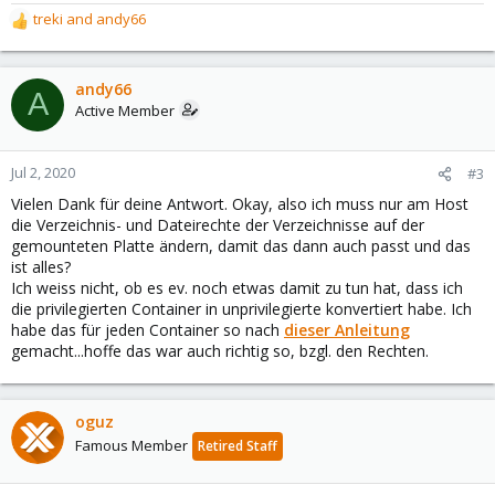
treki
and
andy66
R
e
a
c
andy66
A
t
Active Member
i
o
n
Jul 2, 2020
#3
s
Vielen Dank für deine Antwort. Okay, also ich muss nur am Host
:
die Verzeichnis- und Dateirechte der Verzeichnisse auf der
gemounteten Platte ändern, damit das dann auch passt und das
ist alles?
Ich weiss nicht, ob es ev. noch etwas damit zu tun hat, dass ich
die privilegierten Container in unprivilegierte konvertiert habe. Ich
habe das für jeden Container so nach
dieser Anleitung
gemacht...hoffe das war auch richtig so, bzgl. den Rechten.
oguz
Famous Member
Retired Staff