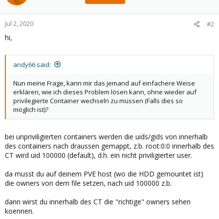
Jul 2, 2020
#2
hi,
andy66 said:
Nun meine Frage, kann mir das jemand auf einfachere Weise
erklären, wie ich dieses Problem lösen kann, ohne wieder auf
privilegierte Container wechseln zu müssen (Falls dies so
möglich ist)?
bei unpriviligierten containers werden die uids/gids von innerhalb
des containers nach draussen gemappt, z.b. root:0:0 innerhalb des
CT wird uid 100000 (default), d.h. ein nicht priviligierter user.
da musst du auf deinem PVE host (wo die HDD gemountet ist)
die owners von dem file setzen, nach uid 100000 z.b.
dann wirst du innerhalb des CT die "richtige" owners sehen
koennen.