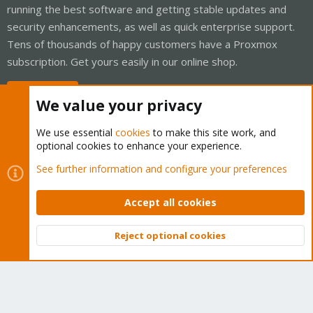
running the best software and getting stable updates and
security enhancements, as well as quick enterprise support.
Tens of thousands of happy customers have a Proxmox
subscription. Get yours easily in our online shop.
Buy now!
We value your privacy
We use essential
cookies
to make this site work, and
optional cookies to enhance your experience.
Cookies
Proxmox Support Forum - Light Mode
See further information and configure your preferences
Contact us
Terms and rules
Privacy policy
Help
Home
R
S
Accept all cookies
S
®
Community platform by XenForo
© 2010-2026 XenForo Ltd.
Reject optional cookies
Top
Bott