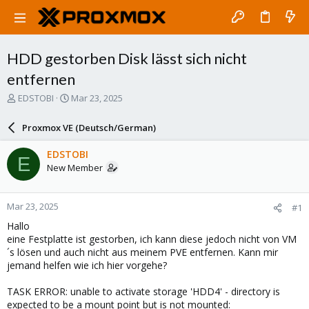
HDD gestorben Disk lässt sich nicht
entfernen
T
S
EDSTOBI
Mar 23, 2025
h
t
r
a
Proxmox VE (Deutsch/German)
e
r
a
t
EDSTOBI
E
d
d
New Member
s
a
t
t
a
e
Mar 23, 2025
#1
r
t
Hallo
e
eine Festplatte ist gestorben, ich kann diese jedoch nicht von VM
r
´s lösen und auch nicht aus meinem PVE entfernen. Kann mir
jemand helfen wie ich hier vorgehe?
TASK ERROR: unable to activate storage 'HDD4' - directory is
expected to be a mount point but is not mounted: