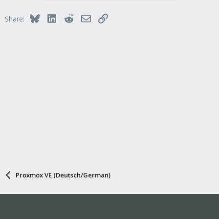
Bluesky
LinkedIn
Reddit
Email
Link
Share:
Proxmox VE (Deutsch/German)