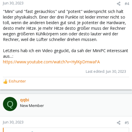
Jun 30, 2023
#4
"Mini" und "fast geräuchlos" und "potent" widerspricht sich halt
leider physikalisch. Einer der drei Punkte ist leider immer nicht so
toll, wenn die anderen beiden gut sind. Je potenter die Hardware,
desto mehr Hitze. Je mehr Hitze desto größer muss der Rechner
wegen größeren Kühlkörpern sein oder desto lauter wird der
Rechner, weil die Lüfter schneller drehen müssen.
Letztens hab ich ein Video geguckt, da sah der MiniPC interessant
aus...:
https://www.youtube.com/watch?v=HylKpDmwaFA
Last edited:
Jun 30, 2023
Eishunter
R
e
a
c
qqbi
Q
t
New Member
i
o
n
Jun 30, 2023
#5
s
: