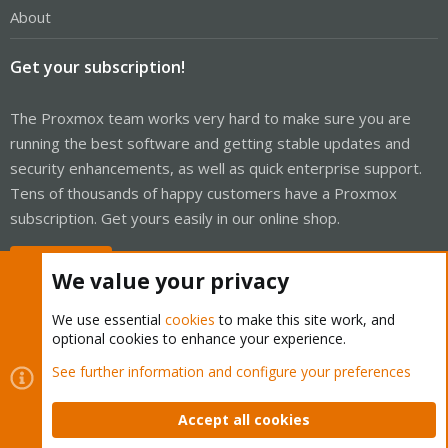
About
Get your subscription!
The Proxmox team works very hard to make sure you are
running the best software and getting stable updates and
security enhancements, as well as quick enterprise support.
Tens of thousands of happy customers have a Proxmox
subscription. Get yours easily in our online shop.
Buy now!
We value your privacy
We use essential
cookies
to make this site work, and
optional cookies to enhance your experience.
Cookies
Proxmox Support Forum - Light Mode
See further information and configure your preferences
Contact us
Terms and rules
Privacy policy
Help
Home
R
S
Accept all cookies
S
®