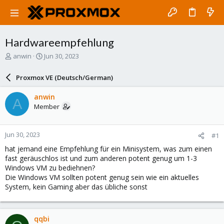
Hardwareempfehlung
T
S
anwin
Jun 30, 2023
h
t
r
a
Proxmox VE (Deutsch/German)
e
r
a
t
anwin
A
d
d
Member
s
a
t
t
a
e
Jun 30, 2023
#1
r
t
hat jemand eine Empfehlung für ein Minisystem, was zum einen
e
fast geräuschlos ist und zum anderen potent genug um 1-3
r
Windows VM zu bediehnen?
Die Windows VM sollten potent genug sein wie ein aktuelles
System, kein Gaming aber das übliche sonst
qqbi