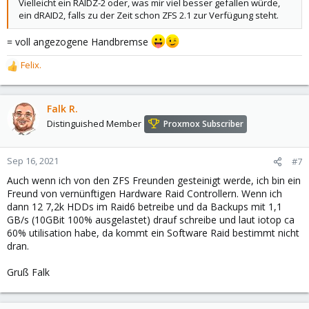
Vielleicht ein RAIDZ-2 oder, was mir viel besser gefallen würde,
ein dRAID2, falls zu der Zeit schon ZFS 2.1 zur Verfügung steht.
= voll angezogene Handbremse
Felix.
R
e
a
c
Falk R.
t
Distinguished Member
Proxmox Subscriber
i
o
n
Sep 16, 2021
#7
s
Auch wenn ich von den ZFS Freunden gesteinigt werde, ich bin ein
:
Freund von vernünftigen Hardware Raid Controllern. Wenn ich
dann 12 7,2k HDDs im Raid6 betreibe und da Backups mit 1,1
GB/s (10GBit 100% ausgelastet) drauf schreibe und laut iotop ca
60% utilisation habe, da kommt ein Software Raid bestimmt nicht
dran.
Gruß Falk