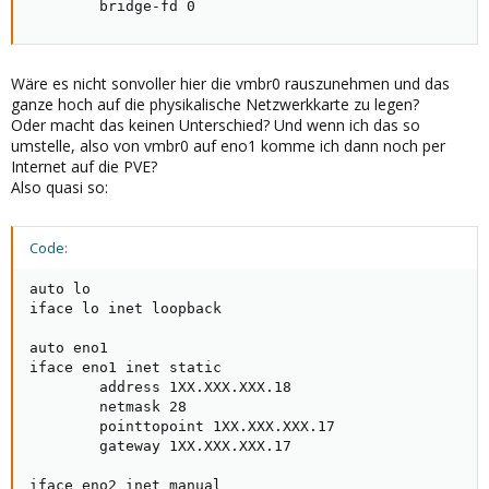
        bridge-fd 0
Wäre es nicht sonvoller hier die vmbr0 rauszunehmen und das
ganze hoch auf die physikalische Netzwerkkarte zu legen?
Oder macht das keinen Unterschied? Und wenn ich das so
umstelle, also von vmbr0 auf eno1 komme ich dann noch per
Internet auf die PVE?
Also quasi so:
Code:
auto lo

iface lo inet loopback

auto eno1

iface eno1 inet static

        address 1XX.XXX.XXX.18

        netmask 28

        pointtopoint 1XX.XXX.XXX.17 

        gateway 1XX.XXX.XXX.17

iface eno2 inet manual
