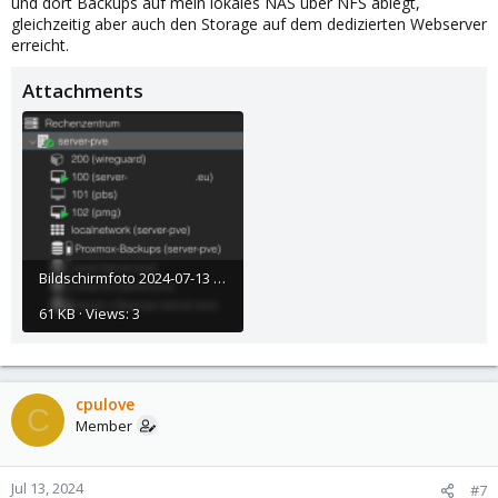
und dort Backups auf mein lokales NAS über NFS ablegt,
gleichzeitig aber auch den Storage auf dem dedizierten Webserver
erreicht.
Attachments
Bildschirmfoto 2024-07-13 um 12.29.52.png
61 KB · Views: 3
cpulove
C
Member
Jul 13, 2024
#7