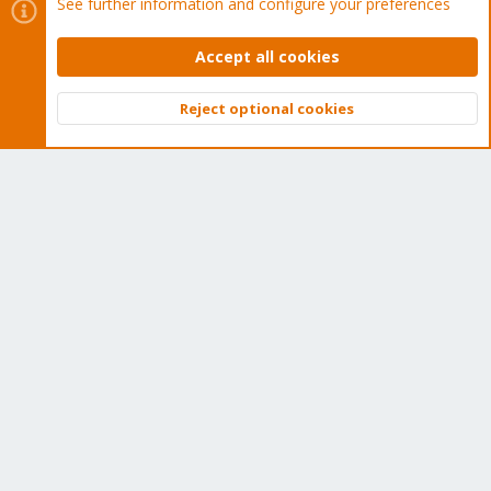
See further information and configure your preferences
The Proxmox community has been around for many years
Accept all cookies
and offers help and support for Proxmox VE, Proxmox
Backup Server, and Proxmox Mail Gateway.
Reject optional cookies
We think our community is one of the best thanks to people
Top
Bott
like you!
Quick Navigation
Home
Get Subscription
Wiki
Downloads
Proxmox Customer Portal
About