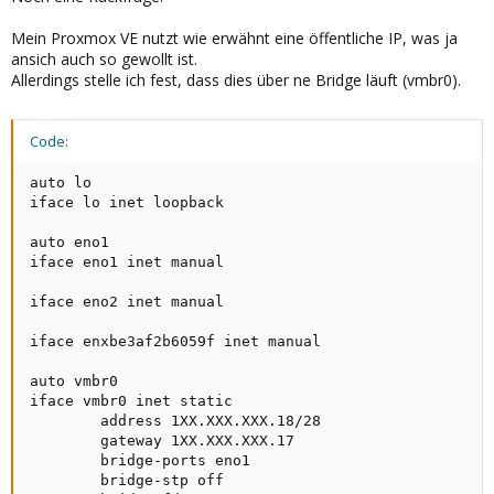
Mein Proxmox VE nutzt wie erwähnt eine öffentliche IP, was ja
ansich auch so gewollt ist.
Allerdings stelle ich fest, dass dies über ne Bridge läuft (vmbr0).
Code:
auto lo

iface lo inet loopback

auto eno1

iface eno1 inet manual

iface eno2 inet manual

iface enxbe3af2b6059f inet manual

auto vmbr0

iface vmbr0 inet static

        address 1XX.XXX.XXX.18/28

        gateway 1XX.XXX.XXX.17

        bridge-ports eno1

        bridge-stp off
