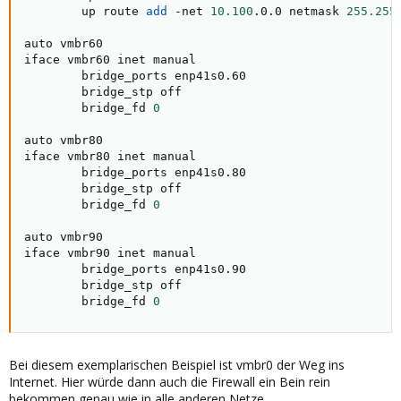
        up route 
add
 -net 
10.100
.0.0 netmask 
255.255
auto vmbr60

iface vmbr60 inet manual

        bridge_ports enp41s0.60

        bridge_stp off

        bridge_fd 
0
auto vmbr80

iface vmbr80 inet manual

        bridge_ports enp41s0.80

        bridge_stp off

        bridge_fd 
0
auto vmbr90

iface vmbr90 inet manual

        bridge_ports enp41s0.90

        bridge_stp off

        bridge_fd 
0
Bei diesem exemplarischen Beispiel ist vmbr0 der Weg ins
Internet. Hier würde dann auch die Firewall ein Bein rein
bekommen genau wie in alle anderen Netze.