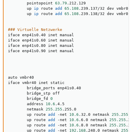
        pointopoint 
63.79
.212.129

        up 
ip
 route 
add
65.108
.239.137/32 dev vmbr0

        up 
ip
 route 
add
65.108
.239.138/32 dev vmbr0

### Virtuelle Netzwerke
iface enp41s0.40 inet manual

iface enp41s0.60 inet manual

iface enp41s0.80 inet manual

iface enp41s0.90 inet manual

auto vmbr40

iface vmbr40 inet static

        bridge_ports enp41s0.40

        bridge_stp off

        bridge_fd 
0
        address 
10.6
.4.5

        netmask 
255.255
.255.0

        up route 
add
 -net 
10.6
.32.0 netmask 
255.255
.
        up route 
add
 -net 
10.6
.6.0 netmask 
255.255
.2
        up route 
add
 -net 
10.6
.8.0 netmask 
255.255
.2
        up route 
add
 -net 
192.168
.240.0 netmask 
255.