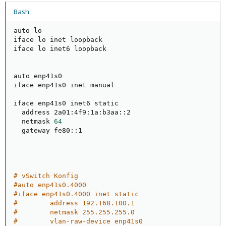
Bash:
auto lo

iface lo inet loopback

iface lo inet6 loopback

auto enp41s0

iface enp41s0 inet manual

iface enp41s0 inet6 static

  address 2a01:4f9:1a:b3aa::2

  netmask 
64
  gateway fe80::1

# vSwitch Konfig
#auto enp41s0.4000
#iface enp41s0.4000 inet static
#        address 192.168.100.1
#        netmask 255.255.255.0
#        vlan-raw-device enp41s0