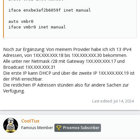
iface enxbe3af2b6059f inet manual

auto vmbr0

iface vmbr0 inet manual
Noch zur Ergänzung: Von meinem Provider habe ich ich 13 IPv4
Adressen, von 1XX.XXX.XXX.18 bis 1XX.XXX.XXX.30 bekommen.
Alle unter ner Netmask /28 mit Gateway 1XX.XXX.XXX.17 und
Broadcast 1XX.XXX.XXX.31
Die erste IP kann DHCP und über die zweite IP 1XX.XXX.XXX.19 ist
der IPMI erreichbar.
Die restlichen IP Adressen stünden also für andere Sachen zur
Verfügung.
Last edited:
Jul 14, 2024
CoolTux
Famous Member
Proxmox Subscriber