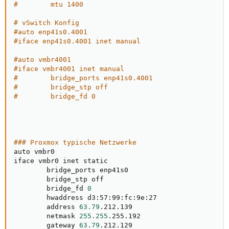
#        mtu 1400
# vSwitch Konfig
#auto enp41s0.4001
#iface enp41s0.4001 inet manual
#auto vmbr4001
#iface vmbr4001 inet manual
#        bridge_ports enp41s0.4001
#        bridge_stp off
#        bridge_fd 0
### Proxmox typische Netzwerke
auto vmbr0

iface vmbr0 inet static

        bridge_ports enp41s0

        bridge_stp off

        bridge_fd 
0
        hwaddress d3:57:99:fc:9e:27

        address 
63.79
.212.139

        netmask 
255.255
.255.192

        gateway 
63.79
.212.129        
