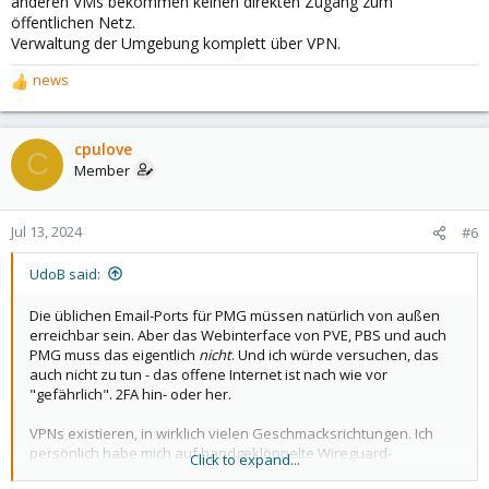
anderen VMs bekommen keinen direkten Zugang zum
öffentlichen Netz.
Verwaltung der Umgebung komplett über VPN.
news
R
e
a
c
cpulove
C
t
Member
i
o
n
Jul 13, 2024
#6
s
:
UdoB said:
Die üblichen Email-Ports für PMG müssen natürlich von außen
erreichbar sein. Aber das Webinterface von PVE, PBS und auch
PMG muss das eigentlich
nicht
. Und ich würde versuchen, das
auch nicht zu tun - das offene Internet ist nach wie vor
"gefährlich". 2FA hin- oder her.
VPNs existieren, in wirklich vielen Geschmacksrichtungen. Ich
persönlich habe mich auf handgeklöppelte Wireguard-
Click to expand...
Verbindungen eingeschossen -das ist
so
einfach, dass ich