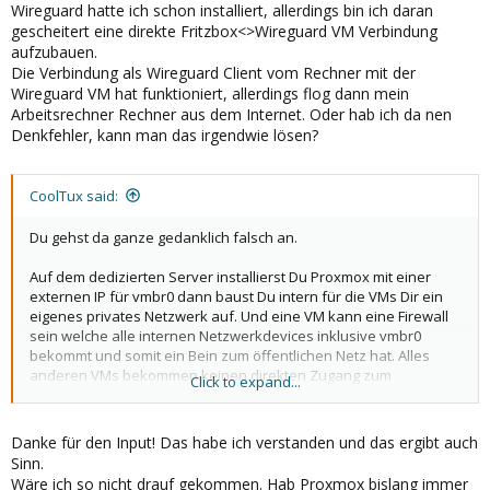
verstehe, was ich da tue
Wireguard hatte ich schon installiert, allerdings bin ich daran
gescheitert eine direkte Fritzbox<>Wireguard VM Verbindung
Ich kann da keine komplette Anleitung zu liefern, aber die gibt es
aufzubauen.
ja zuhauf.
Mein
Ansatz folgt direkt
Die Verbindung als Wireguard Client vom Rechner mit der
https://www.wireguard.com/quickstart/
Wireguard VM hat funktioniert, allerdings flog dann mein
Arbeitsrechner Rechner aus dem Internet. Oder hab ich da nen
Denkfehler, kann man das irgendwie lösen?
CoolTux said:
Du gehst da ganze gedanklich falsch an.
Auf dem dedizierten Server installierst Du Proxmox mit einer
externen IP für vmbr0 dann baust Du intern für die VMs Dir ein
eigenes privates Netzwerk auf. Und eine VM kann eine Firewall
sein welche alle internen Netzwerkdevices inklusive vmbr0
bekommt und somit ein Bein zum öffentlichen Netz hat. Alles
anderen VMs bekommen keinen direkten Zugang zum
Click to expand...
öffentlichen Netz.
Verwaltung der Umgebung komplett über VPN.
Danke für den Input! Das habe ich verstanden und das ergibt auch
Sinn.
Wäre ich so nicht drauf gekommen. Hab Proxmox bislang immer