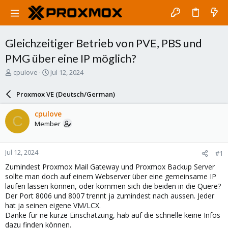
Gleichzeitiger Betrieb von PVE, PBS und
PMG über eine IP möglich?
T
S
cpulove
Jul 12, 2024
h
t
r
a
Proxmox VE (Deutsch/German)
e
r
a
t
cpulove
C
d
d
Member
s
a
t
t
a
e
Jul 12, 2024
#1
r
t
Zumindest Proxmox Mail Gateway und Proxmox Backup Server
e
sollte man doch auf einem Webserver über eine gemeinsame IP
r
laufen lassen können, oder kommen sich die beiden in die Quere?
Der Port 8006 und 8007 trennt ja zumindest nach aussen. Jeder
hat ja seinen eigene VM/LCX.
Danke für ne kurze Einschätzung, hab auf die schnelle keine Infos
dazu finden können.