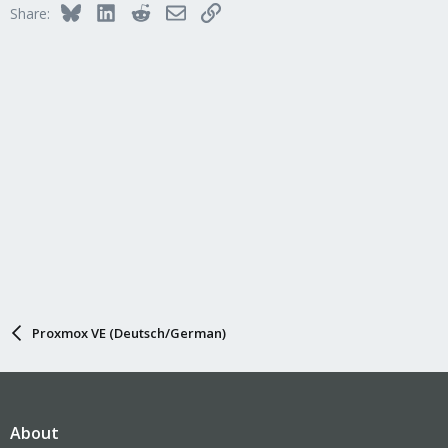
Bluesky
LinkedIn
Reddit
Email
Link
Share:
Proxmox VE (Deutsch/German)
About