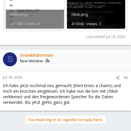
disks.png
fdisk.png
33.1 KB · Views: 6
47.9 KB · Views: 7
Last edited:
Jul 18, 2024
SteveMcBorman
S
New Member
Jul 18, 2024
#2
Ich habs jetzt nochmal neu gemacht (third times a charm) und
mich ein bisschen eingelesen. Ich habe nun die lvm mit cfdisk
verkleinert und den freigewordenen Speicher für die Daten
verwendet. Bis jetzt gehts ganz gut.
You must log in or register to reply here.