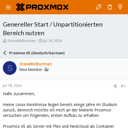
Genereller Start / Unpartitionierten
Bereich nutzen
T
S
SteveMcBorman
Jul 18, 2024
h
t
r
a
Proxmox VE (Deutsch/German)
e
r
a
t
SteveMcBorman
S
d
d
New Member
s
a
t
t
a
e
Jul 18, 2024
#1
r
t
Hallo zusammen,
e
r
meine Linux-Kenntnisse liegen bereits einige Jahre im Studium
zurück, dennoch möchte ich mich an der Materie Proxmox
versuchen um folgenden, ersten Aufbau zu erhalten:
Proxmox VE als Server mit Plex und Nextcloud als Container.