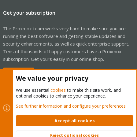
Get your subscription!
The Proxmox team works very hard to make sure you are
running the best software and getting stable updates and
security enhancements, as well as quick enterprise support.
Tens of thousands of happy customers have a Proxmox
subscription. Get yours easily in our online shop.
Buy now!
We value your privacy
We use essential
cookies
to make this site work, and
optional cookies to enhance your experience.
Cookies
Proxmox Support Forum - Light Mode
See further information and configure your preferences
Contact us
Terms and rules
Privacy policy
Help
Home
R
S
Accept all cookies
S
®
Community platform by XenForo
© 2010-2026 XenForo Ltd.
Reject optional cookies