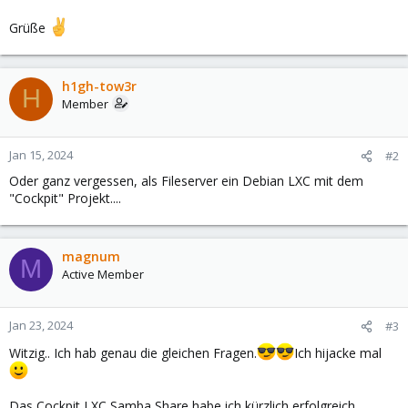
Grüße
h1gh-tow3r
H
Member
Jan 15, 2024
#2
Oder ganz vergessen, als Fileserver ein Debian LXC mit dem
"Cockpit" Projekt....
magnum
M
Active Member
Jan 23, 2024
#3
Witzig.. Ich hab genau die gleichen Fragen.
Ich hijacke mal
Das Cockpit LXC Samba Share habe ich kürzlich erfolgreich