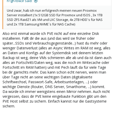
h1gh-tow3r said:
Und zwar, hab ich nun erfolgreich meinen neuen Proxmox
Server installiert (1x 512GB SSD für Proxmox und ISOS , 3x 1TB
SSD ZFS RaidZ1 als VM und LXC Storage, 4x 2TB HDD´s für NAS
und 2x 1TB Samsung NVME´s für NAS Cache)
Also erst einmal würde ich PVE nicht auf eine einzelne Disk
installieren. Fällt dir die aus (und das wird sie früher oder
später...SSDs sind Verbrauchsgegenstände...) hast du mehr oder
weniger Datenverlust (alles an Async Writes im RAM ist weg, alles
an Daten und Konfigs auf der Systemdisk seit deinem letzten
Backup ist weg, deine VMs schmieren alle ab und da ist dann auch
alles an Fortschritt/Daten weg, was die noch im Writecache oder
Fortschritt im RAM hatten) und mit Pech läuft da für viele Tage
bei dir garnichts mehr. Das kann schon echt nerven, wenn man
über Tage nicht an seine wichtigen Daten (digitalisierte
Schriftwechsel, Passwort-Safe, Arbeitsunterlagen, ...) oder
wichtige Dienste (Router, DNS Server, Smarthome, ...) kommt.
Da würde ich immer wenigstens einen Mirror nehmen. Auch nicht
vergessen, dass dir PVE keine eingebaute Funktion gibt um den
PVE Host selbst zu sichern. Einfach kannst nur die Gastsysteme
sichern.