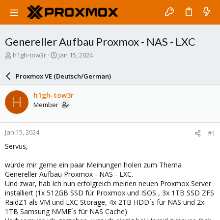
Genereller Aufbau Proxmox - NAS - LXC
T
S
h1gh-tow3r
Jan 15, 2024
h
t
r
a
Proxmox VE (Deutsch/German)
e
r
a
t
h1gh-tow3r
H
d
d
Member
s
a
t
t
a
e
Jan 15, 2024
#1
r
t
Servus,
e
r
würde mir gerne ein paar Meinungen holen zum Thema
Genereller Aufbau Proxmox - NAS - LXC.
Und zwar, hab ich nun erfolgreich meinen neuen Proxmox Server
installiert (1x 512GB SSD für Proxmox und ISOS , 3x 1TB SSD ZFS
RaidZ1 als VM und LXC Storage, 4x 2TB HDD´s für NAS und 2x
1TB Samsung NVME´s für NAS Cache)