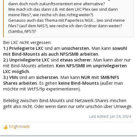
dann doch noch zukunftsorientiert eine alternative?
Wie mach ich das dann z.B. mit dem LXC Plex (wo sind dann
meine Files?, wie reiche ich das richtig weiter?)
Genauso auch das Thema mit Paperless NGX... (wo sind meine
Files? (auf dem NAS?), wie reiche ich den Ordner dann weiter?
(Samba, NFS?)?
Bei LXC nicht vergessen:
1.) Privilegierte LXC
sind am
unsichersten.
Man kann
sowohl
mit Bind-Mounts als auch NFS/SMB arbeiten
.
2.) Unprivilegierte LXC
sind
etwas sicherer.
Man kann aber nur
mit Bind-Mounts arbeiten.
Kein NFS/SMB im unprivilegierten
LXC möglich
.
3.) VMs
sind am
sichersten
. Man kann
NUR mit SMB/NFS
Shares arbeiten
. Es gehen
keine Bind-Mounts
(außer man
möchte mit VirtFS/9p experimentieren).
Beliebig zwischen Bind-Mounts und Netzwerk-Shares mischen
geht also nicht. Oder wenn dann nur sehr unschön über Umwege.
Last edited:
Jan 24, 2024
h1gh-tow3r
R
e