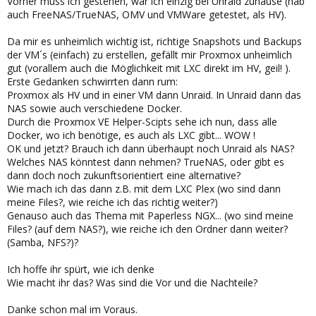
Vorher muss ich gestehen, war ich einzig bei Unraid zuhause (hab
auch FreeNAS/TrueNAS, OMV und VMWare getestet, als HV).
Da mir es unheimlich wichtig ist, richtige Snapshots und Backups
der VM´s (einfach) zu erstellen, gefällt mir Proxmox unheimlich
gut (vorallem auch die Möglichkeit mit LXC direkt im HV, geil! ).
Erste Gedanken schwirrten dann rum:
Proxmox als HV und in einer VM dann Unraid. In Unraid dann das
NAS sowie auch verschiedene Docker.
Durch die Proxmox VE Helper-Scipts sehe ich nun, dass alle
Docker, wo ich benötige, es auch als LXC gibt... WOW !
OK und jetzt? Brauch ich dann überhaupt noch Unraid als NAS?
Welches NAS könntest dann nehmen? TrueNAS, oder gibt es
dann doch noch zukunftsorientiert eine alternative?
Wie mach ich das dann z.B. mit dem LXC Plex (wo sind dann
meine Files?, wie reiche ich das richtig weiter?)
Genauso auch das Thema mit Paperless NGX... (wo sind meine
Files? (auf dem NAS?), wie reiche ich den Ordner dann weiter?
(Samba, NFS?)?
Ich hoffe ihr spürt, wie ich denke
Wie macht ihr das? Was sind die Vor und die Nachteile?
Danke schon mal im Voraus.