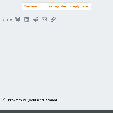
a
You must log in or register to reply here.
c
t
i
Bluesky
LinkedIn
Reddit
Email
Link
Share:
o
n
s
:
Proxmox VE (Deutsch/German)