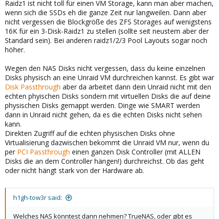
Raidz1 ist nicht toll für einen VM Storage, kann man aber machen,
wenn sich die SSDs eh die ganze Zeit nur langweilen. Dann aber
nicht vergessen die Blockgröße des ZFS Storages auf wenigstens
16K für ein 3-Disk-Raidz1 zu stellen (sollte seit neustem aber der
Standard sein). Bei anderen raidz1/2/3 Pool Layouts sogar noch
höher.
Wegen den NAS Disks nicht vergessen, dass du keine einzelnen
Disks physisch an eine Unraid VM durchreichen kannst. Es gibt war
Disk Passthrough
aber da arbeitet dann dein Unraid nicht mit den
echten phyischen Disks sondern mit virtuellen Disks die auf deine
physischen Disks gemappt werden. Dinge wie SMART werden
dann in Unraid nicht gehen, da es die echten Disks nicht sehen
kann.
Direkten Zugriff auf die echten physischen Disks ohne
Virtualisierung dazwischen bekommt die Unraid VM nur, wenn du
per
PCI Passthrough
einen ganzen Disk Controller (mit ALLEN
Disks die an dem Controller hängen!) durchreichst. Ob das geht
oder nicht hängt stark von der Hardware ab.
h1gh-tow3r said:
Welches NAS könntest dann nehmen? TrueNAS, oder gibt es