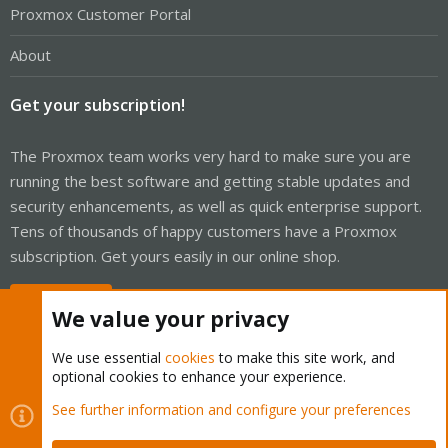
Proxmox Customer Portal
About
Get your subscription!
The Proxmox team works very hard to make sure you are
running the best software and getting stable updates and
security enhancements, as well as quick enterprise support.
Tens of thousands of happy customers have a Proxmox
subscription. Get yours easily in our online shop.
Buy now!
We value your privacy
We use essential
cookies
to make this site work, and
optional cookies to enhance your experience.
Cookies
Proxmox Support Forum - Light Mode
See further information and configure your preferences
Contact us
Terms and rules
Privacy policy
Help
Home
R