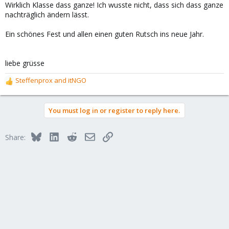
Wirklich Klasse dass ganze! Ich wusste nicht, dass sich dass ganze
nachträglich ändern lässt.
Ein schönes Fest und allen einen guten Rutsch ins neue Jahr.
liebe grüsse
Steffenprox
and
itNGO
R
e
a
You must log in or register to reply here.
c
t
i
Bluesky
LinkedIn
Reddit
Email
Link
Share:
o
n
s
: