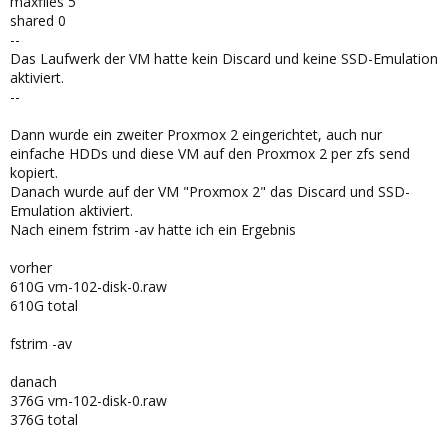
maxfiles 5
shared 0
--
Das Laufwerk der VM hatte kein Discard und keine SSD-Emulation
aktiviert.
--
Dann wurde ein zweiter Proxmox 2 eingerichtet, auch nur
einfache HDDs und diese VM auf den Proxmox 2 per zfs send
kopiert.
Danach wurde auf der VM "Proxmox 2" das Discard und SSD-
Emulation aktiviert.
Nach einem fstrim -av hatte ich ein Ergebnis
vorher
610G vm-102-disk-0.raw
610G total
fstrim -av
danach
376G vm-102-disk-0.raw
376G total