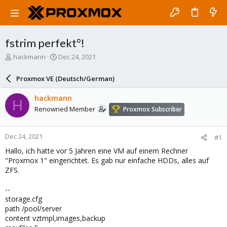
fstrim perfekt°!
T
S
hackmann
Dec 24, 2021
h
t
r
a
Proxmox VE (Deutsch/German)
e
r
a
t
hackmann
H
d
d
Renowned Member
Proxmox Subscriber
s
a
t
t
a
e
Dec 24, 2021
#1
r
t
Hallo, ich hatte vor 5 Jahren eine VM auf einem Rechner
e
"Proxmox 1" eingerichtet. Es gab nur einfache HDDs, alles auf
r
ZFS.
--
storage.cfg
path /pool/server
content vztmpl,images,backup