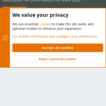
Buy now!
We value your privacy
We use essential
cookies
to make this site work, and
optional cookies to enhance your experience.
Cookies
Proxmox Support Forum - Light Mode
See further information and configure your preferences
Contact us
Terms and rules
Privacy policy
Help
Home
R
S
Accept all cookies
S
®
Community platform by XenForo
© 2010-2026 XenForo Ltd.
Reject optional cookies
Top
Bott