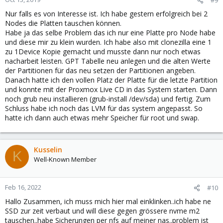
#9
s
Nur falls es von Interesse ist. Ich habe gestern erfolgreich bei 2
:
Nodes die Platten tauschen können.
Habe ja das selbe Problem das ich nur eine Platte pro Node habe
und diese mir zu klein wurden. Ich habe also mit clonezilla eine 1
zu 1Device Kopie gemacht und musste dann nur noch etwas
nacharbeit leisten. GPT Tabelle neu anlegen und die alten Werte
der Partitionen für das neu setzen der Partitionen angeben.
Danach hatte ich den vollen Platz der Platte für die letzte Partition
und konnte mit der Proxmox Live CD in das System starten. Dann
noch grub neu installieren (grub-install /dev/sda) und fertig. Zum
Schluss habe ich noch das LVM für das system angepasst. So
hatte ich dann auch etwas mehr Speicher für root und swap.
Kusselin
K
Well-Known Member
Feb 16, 2022
#10
Hallo Zusammen, ich muss mich hier mal einklinken..ich habe ne
SSD zur zeit verbaut und will diese gegen grössere nvme m2
tauschen..habe Sicherungen per nfs auf meiner nas..problem ist