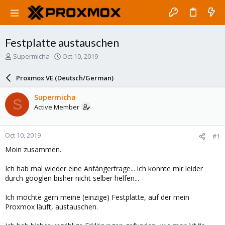
Festplatte austauschen
T
S
Supermicha
Oct 10, 2019
h
t
r
a
Proxmox VE (Deutsch/German)
e
r
a
t
Supermicha
S
d
d
Active Member
s
a
t
t
a
e
Oct 10, 2019
#1
r
t
Moin zusammen.
e
r
Ich hab mal wieder eine Anfängerfrage... ich konnte mir leider
durch googlen bisher nicht selber helfen...
Ich möchte gern meine (einzige) Festplatte, auf der mein
Proxmox läuft, austauschen.