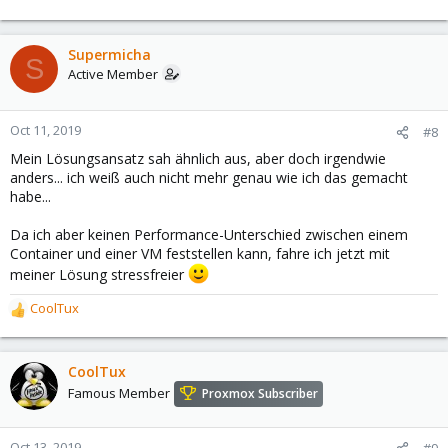
Supermicha
S
Active Member
Oct 11, 2019
#8
Mein Lösungsansatz sah ähnlich aus, aber doch irgendwie
anders... ich weiß auch nicht mehr genau wie ich das gemacht
habe...
Da ich aber keinen Performance-Unterschied zwischen einem
Container und einer VM feststellen kann, fahre ich jetzt mit
meiner Lösung stressfreier
CoolTux
R
e
a
c
CoolTux
t
Famous Member
Proxmox Subscriber
i
o
n
Oct 13, 2019