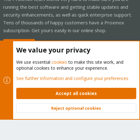
running the best software and getting stable updates and
security enhancements, as well as quick enterprise support.
Tens of thousands of happy customers have a Proxmox
subscription. Get yours easily in our online shop.
Buy now!
We value your privacy
We use essential
cookies
to make this site work, and
optional cookies to enhance your experience.
Cookies
Proxmox Support Forum - Light Mode
See further information and configure your preferences
Contact us
Terms and rules
Privacy policy
Help
Home
R
S
Accept all cookies
S
®
Community platform by XenForo
© 2010-2026 XenForo Ltd.
Reject optional cookies
Top
Bott