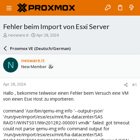
Fehler beim Import von Esxi Server
T
S
neoware.it
Apr 28, 2024
h
t
r
a
Proxmox VE (Deutsch/German)
e
r
a
t
neoware.it
N
d
d
New Member
s
a
t
t
a
e
Apr 28, 2024
#1
r
t
Hallo , bekomme teilweise einen Fehler beim Versuch eine VM
e
von einen Esxi Host zu importieren.
r
command '/usr/bin/qemu-img info '--output=json'
'/run/pve/import/esxi/esx/mnt/ha-datacenter/SAS
RAID1/WINTS01/Win2012R2-000001.vmdk'' failed: got timeout
could not parse qemu-img info command output for
'/run/pve/import/esxi/esx/mnt/ha-datacenter/SAS