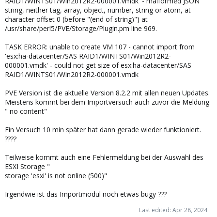
RAID1/WINTS01/Win2012R2-000001.vmdk' - malformed JSON
string, neither tag, array, object, number, string or atom, at
character offset 0 (before "(end of string)") at
/usr/share/perl5/PVE/Storage/Plugin.pm line 969.
TASK ERROR: unable to create VM 107 - cannot import from
'esx:ha-datacenter/SAS RAID1/WINTS01/Win2012R2-
000001.vmdk' - could not get size of esx:ha-datacenter/SAS
RAID1/WINTS01/Win2012R2-000001.vmdk
PVE Version ist die aktuelle Version 8.2.2 mit allen neuen Updates.
Meistens kommt bei dem Importversuch auch zuvor die Meldung
" no content"
Ein Versuch 10 min später hat dann gerade wieder funktioniert.
????
Teilweise kommt auch eine Fehlermeldung bei der Auswahl des
ESXI Storage "
storage 'esxi' is not online (500)"
Irgendwie ist das Importmodul noch etwas bugy ???
Last edited:
Apr 28, 2024