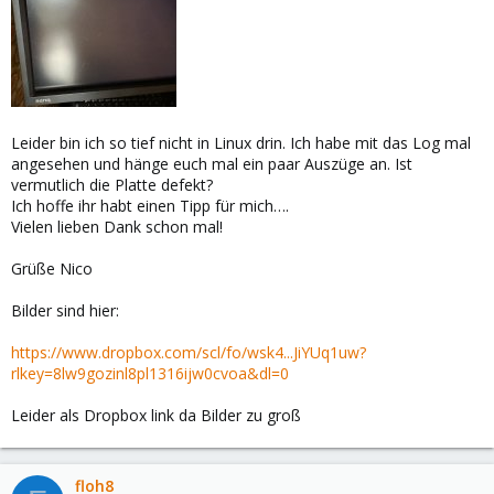
Leider bin ich so tief nicht in Linux drin. Ich habe mit das Log mal
angesehen und hänge euch mal ein paar Auszüge an. Ist
vermutlich die Platte defekt?
Ich hoffe ihr habt einen Tipp für mich….
Vielen lieben Dank schon mal!
Grüße Nico
Bilder sind hier:
https://www.dropbox.com/scl/fo/wsk4...JiYUq1uw?
rlkey=8lw9gozinl8pl1316ijw0cvoa&dl=0
Leider als Dropbox link da Bilder zu groß
floh8