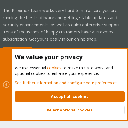
The Proxmox team works very hard to make sure you are
running the best software and getting stable updates and
security enhancements, as well as quick enterprise support.
Tens of thousands of happy customers have a Proxmox
subscription. Get yours easily in our online shop.
Buy now!
We value your privacy
We use essential
cookies
to make this site work, and
optional cookies to enhance your experience.
Cookies
Proxmox Support Forum - Light Mode
See further information and configure your preferences
Contact us
Terms and rules
Privacy policy
Help
Home
R
S
Accept all cookies
S
®
Community platform by XenForo
© 2010-2026 XenForo Ltd.
Reject optional cookies
Top
Bott