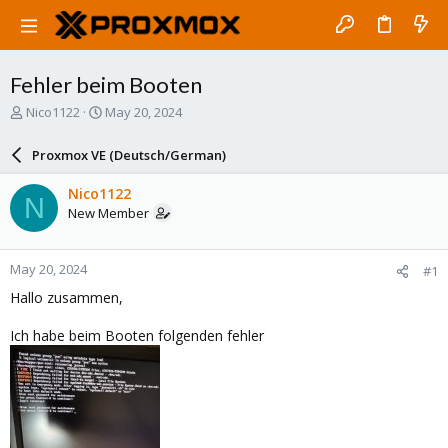
Fehler beim Booten
T
S
Nico1122
May 20, 2024
h
t
r
a
Proxmox VE (Deutsch/German)
e
r
a
t
Nico1122
N
d
d
New Member
s
a
t
t
a
e
May 20, 2024
#1
r
t
Hallo zusammen,
e
r
Ich habe beim Booten folgenden fehler