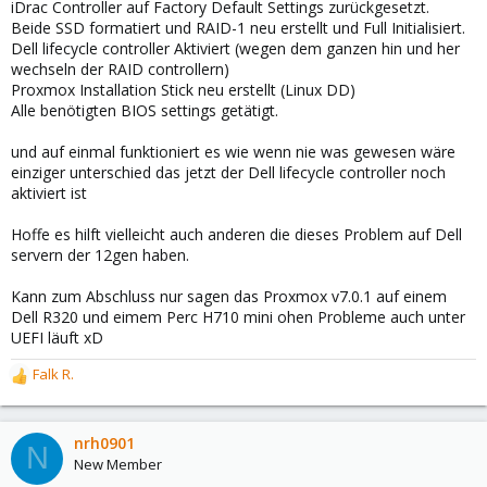
iDrac Controller auf Factory Default Settings zurückgesetzt.
Beide SSD formatiert und RAID-1 neu erstellt und Full Initialisiert.
Dell lifecycle controller Aktiviert (wegen dem ganzen hin und her
wechseln der RAID controllern)
Proxmox Installation Stick neu erstellt (Linux DD)
Alle benötigten BIOS settings getätigt.
und auf einmal funktioniert es wie wenn nie was gewesen wäre
einziger unterschied das jetzt der Dell lifecycle controller noch
aktiviert ist
Hoffe es hilft vielleicht auch anderen die dieses Problem auf Dell
servern der 12gen haben.
Kann zum Abschluss nur sagen das Proxmox v7.0.1 auf einem
Dell R320 und eimem Perc H710 mini ohen Probleme auch unter
UEFI läuft xD
Falk R.
R
e
a
c
nrh0901
N
t
New Member
i