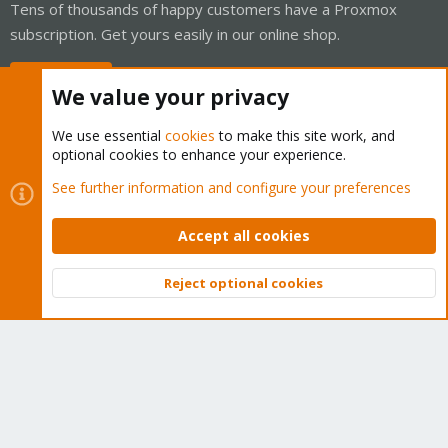
Tens of thousands of happy customers have a Proxmox
subscription. Get yours easily in our online shop.
Buy now!
We value your privacy
We use essential
cookies
to make this site work, and
optional cookies to enhance your experience.
Cookies
Proxmox Support Forum - Light Mode
See further information and configure your preferences
Contact us
Terms and rules
Privacy policy
Help
Home
R
S
Accept all cookies
S
®
Community platform by XenForo
© 2010-2026 XenForo Ltd.
Reject optional cookies
Top
Bott