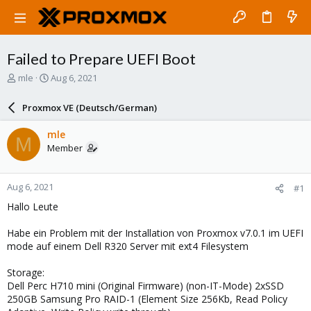
Failed to Prepare UEFI Boot
T
S
mle
Aug 6, 2021
h
t
r
a
Proxmox VE (Deutsch/German)
e
r
a
t
mle
M
d
d
Member
s
a
t
t
a
e
Aug 6, 2021
#1
r
t
Hallo Leute
e
r
Habe ein Problem mit der Installation von Proxmox v7.0.1 im UEFI
mode auf einem Dell R320 Server mit ext4 Filesystem
Storage:
Dell Perc H710 mini (Original Firmware) (non-IT-Mode) 2xSSD
250GB Samsung Pro RAID-1 (Element Size 256Kb, Read Policy