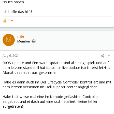
issues haben.
Ich hoffe das hilft!
mle
R
e
a
c
mle
M
t
Member
i
o
n
Aug 6, 2021
#3
s
BIOS Update und Firmware Updates sind alle eingespielt und auf
:
dem letzten stand dell hat da so ein live update iso ist erst letztes
Monat das neue raus gekommen.
Habe es dann auch im Dell Lifecycle Controller kontrolliert und mit
dem letzten versionen im Dell support center abgeglichen
Habe test weise mal eine im it-mode geflashten Controller
eingebaut und einfach auf eine ssd installiert. (keine fehler
aufgetreten)