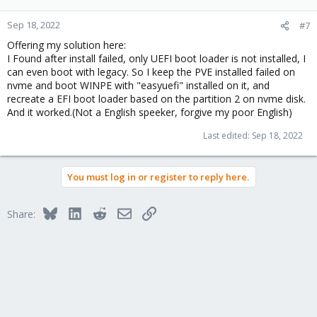
o
n
Sep 18, 2022
#7
s
Offering my solution here:
:
I Found after install failed, only UEFI boot loader is not installed, I
can even boot with legacy. So I keep the PVE installed failed on
nvme and boot WINPE with "easyuefi" installed on it, and
recreate a EFI boot loader based on the partition 2 on nvme disk.
And it worked.(Not a English speeker, forgive my poor English)
Last edited:
Sep 18, 2022
You must log in or register to reply here.
Bluesky
LinkedIn
Reddit
Email
Link
Share: