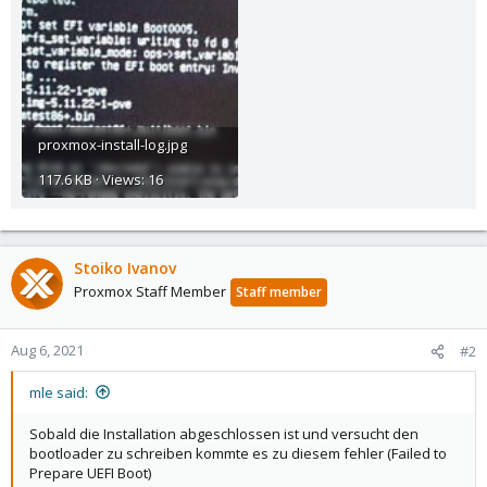
proxmox-install-log.jpg
117.6 KB · Views: 16
Stoiko Ivanov
Proxmox Staff Member
Staff member
Aug 6, 2021
#2
mle said:
Sobald die Installation abgeschlossen ist und versucht den
bootloader zu schreiben kommte es zu diesem fehler (Failed to
Prepare UEFI Boot)