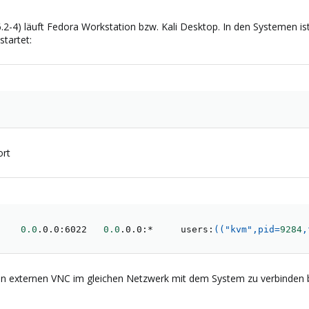
2-4) läuft Fedora Workstation bzw. Kali Desktop. In den Systemen ist
tartet:
ort
0.0
.0.0:6022   
0.0
.0.0:*     users:
((
"kvm"
,
pid
=
9284
,
en externen VNC im gleichen Netzwerk mit dem System zu verbinden