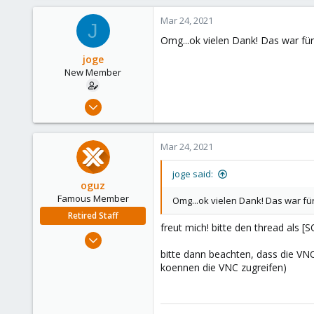
118
Mar 24, 2021
J
Omg...ok vielen Dank! Das war für
joge
New Member
Dec 7, 2020
8
4
Mar 24, 2021
3
36
joge said:
oguz
Famous Member
Omg...ok vielen Dank! Das war für
Retired Staff
freut mich! bitte den thread als
Nov 19, 2018
5,207
bitte dann beachten, dass die VNC 
koennen die VNC zugreifen)
850
118