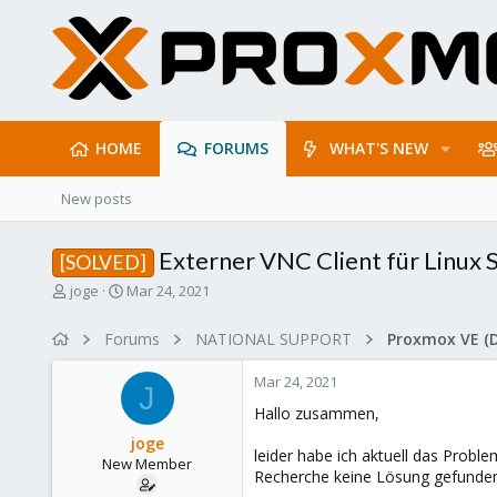
HOME
FORUMS
WHAT'S NEW
New posts
Externer VNC Client für Linux
[SOLVED]
T
S
joge
Mar 24, 2021
h
t
r
a
Forums
NATIONAL SUPPORT
Proxmox VE (
e
r
a
t
Mar 24, 2021
d
d
J
s
a
Hallo zusammen,
t
t
joge
a
e
leider habe ich aktuell das Prob
New Member
r
Recherche keine Lösung gefunde
t