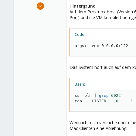
e
Dec 7, 2020
Hintergrund
:
r
8
Auf dem Proxmox Host (Version 6.
Port) und die VM komplett neu ges
4
3
36
Code:
args: -vnc 0.0.0.0:122
Das System hört auch auf dem P
Bash:
ss -pln 
|
grep
6022
tcp    LISTEN    
0
1
Wenn ich mich versuche über ein
Mac Clienten eine Ablehnung: