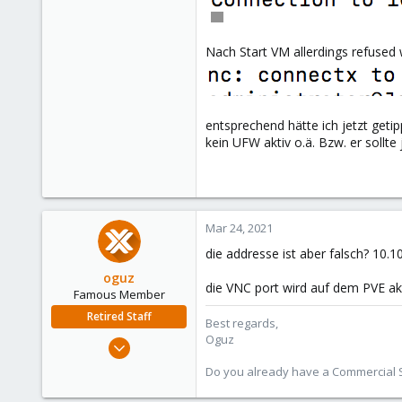
Nach Start VM allerdings refused 
entsprechend hätte ich jetzt getip
kein UFW aktiv o.ä. Bzw. er sollt
Mar 24, 2021
die addresse ist aber falsch? 10.10
oguz
die VNC port wird auf dem PVE akt
Famous Member
Retired Staff
Best regards,
Oguz
Nov 19, 2018
5,207
Do you already have a Commercial Su
850