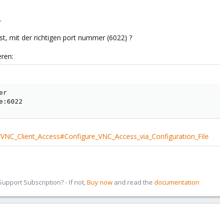
.
st, mit der richtigen port nummer (6022) ?
eren:
r

e:6022
/VNC_Client_Access#Configure_VNC_Access_via_Configuration_File
pport Subscription? - If not,
Buy now
and read the
documentation