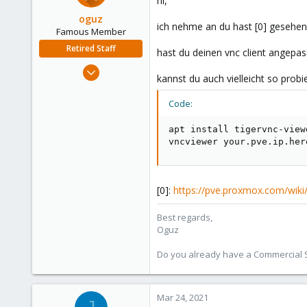
hi,
oguz
ich nehme an du hast [0] gesehen
Famous Member
Retired Staff
hast du deinen vnc client angepas
Nov 19, 2018
kannst du auch vielleicht so probi
5,207
850
Code:
118
apt install tigervnc-viewe
vncviewer your.pve.ip.her
[0]:
https://pve.proxmox.com/wiki
Best regards,
Oguz
Do you already have a Commercial Su
Mar 24, 2021