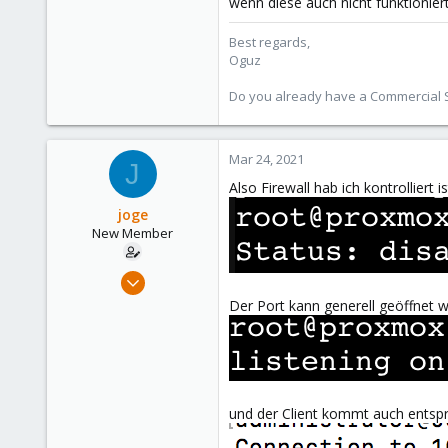
wenn diese auch nicht funktionier
118
Best regards,
Oguz
Do you already have a Commercial Su
Mar 24, 2021
J
Also Firewall hab ich kontrolliert is
joge
New Member
Dec 7, 2020
8
Der Port kann generell geöffnet 
4
3
36
und der Client kommt auch entsp