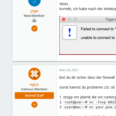
J
Moin,
korrekt, ich habe nach der Anleit
joge
New Member
Dec 7, 2020
8
4
3
36
Mar 24, 2021
bist du dir sicher dass der firewall
oguz
sonst kannst du probieren z.b. ob
Famous Member
Retired Staff
1. stopp vm (damit die vnc runter
2.
Nov 19, 2018
root@pve:~# nc -lnvp 602
3.
user@mac:~# nc your.pve.
5,207
850