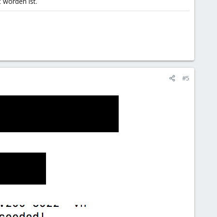
 worden ist.
#5