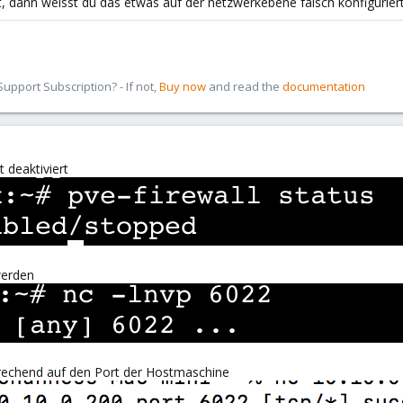
t, dann weisst du das etwas auf der netzwerkebene falsch konfiguriert
pport Subscription? - If not,
Buy now
and read the
documentation
t deaktiviert
werden
rechend auf den Port der Hostmaschine