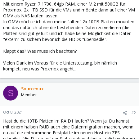
Mit einem Ryzen 7 1700, 64gb RAM, einer M.2 mit 500GB für
Proxmox, 2x 1TB SSD für die VMs und möchte dann auf einer VM
OMV als NAS laufen lassen.
In OMV möchte ich dann meine "alten" 2x 10TB Platten mounten
und das natürlich ohne die bestehenden Daten zu verlieren (die
Platten sind gut gefüllt und ich habe keine Möglichkeit die Daten
"extern" zu sichern bevor ich die HDDs "übersiedle".
Klappt das? Was muss ich beachten?
Vielen Dank im Voraus für die Unterstützung, bin nämlich
komplett neu was Proxmox angeht....
Sourcenux
S
Member
Oct 8, 2021
#2
Hast du die 10TB Platten im RAID1 laufen? Wenn ja: Du kannst
mit einem halben RAID auch eine Datenmigration machen, wenn
du auf die entnommene Festplatte im neuen Host ein ZFS
schreibst (die Daten auf der Platte gehen dabei natürlich verloren).