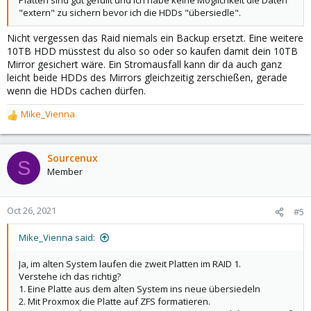
Platten sind gut gefüllt und ich habe keine Möglichkeit die Daten
"extern" zu sichern bevor ich die HDDs "übersiedle".
Nicht vergessen das Raid niemals ein Backup ersetzt. Eine weitere
10TB HDD müsstest du also so oder so kaufen damit dein 10TB
Mirror gesichert wäre. Ein Stromausfall kann dir da auch ganz
leicht beide HDDs des Mirrors gleichzeitig zerschießen, gerade
wenn die HDDs cachen dürfen.
Mike_Vienna
R
e
a
c
Sourcenux
S
t
Member
i
o
n
Oct 26, 2021
#5
s
:
Mike_Vienna said:
Ja, im alten System laufen die zweit Platten im RAID 1.
Verstehe ich das richtig?
1. Eine Platte aus dem alten System ins neue übersiedeln
2. Mit Proxmox die Platte auf ZFS formatieren.