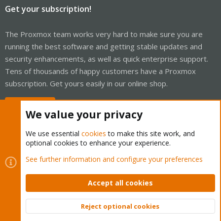
Get your subscription!
The Proxmox team works very hard to make sure you are
running the best software and getting stable updates and
security enhancements, as well as quick enterprise support.
Tens of thousands of happy customers have a Proxmox
subscription. Get yours easily in our online shop.
Buy now!
We value your privacy
We use essential
cookies
to make this site work, and
optional cookies to enhance your experience.
Cookies
Proxmox Support Forum - Light Mode
See further information and configure your preferences
Contact us
Terms and rules
Privacy policy
Help
Home
R
S
Accept all cookies
S
®
Community platform by XenForo
© 2010-2026 XenForo Ltd.
Reject optional cookies
Top
Bott