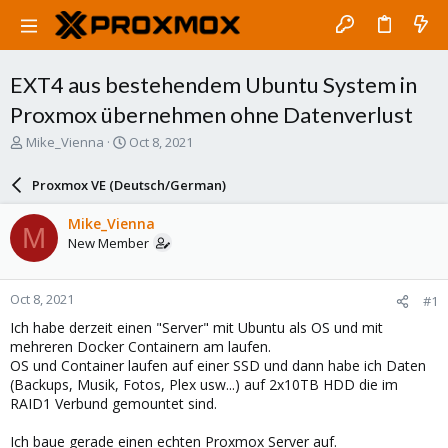
EXT4 aus bestehendem Ubuntu System in
Proxmox übernehmen ohne Datenverlust
T
S
Mike_Vienna
Oct 8, 2021
h
t
r
a
Proxmox VE (Deutsch/German)
e
r
a
t
Mike_Vienna
M
d
d
New Member
s
a
t
t
a
e
Oct 8, 2021
#1
r
t
Ich habe derzeit einen "Server" mit Ubuntu als OS und mit
e
mehreren Docker Containern am laufen.
r
OS und Container laufen auf einer SSD und dann habe ich Daten
(Backups, Musik, Fotos, Plex usw...) auf 2x10TB HDD die im
RAID1 Verbund gemountet sind.
Ich baue gerade einen echten Proxmox Server auf.