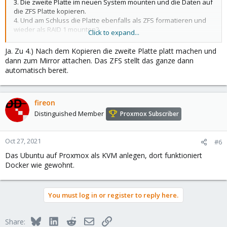
3. Die zweite Platte im neuen System mounten und die Daten auf
die ZFS Platte kopieren.
4. Und am Schluss die Platte ebenfalls als ZFS formatieren und
wieder als RAID 1 mounten?
Click to expand...
Klappt das so?
Ja. Zu 4.) Nach dem Kopieren die zweite Platte platt machen und
dann zum Mirror attachen. Das ZFS stellt das ganze dann
automatisch bereit.
fireon
Distinguished Member
Proxmox Subscriber
Oct 27, 2021
#6
Das Ubuntu auf Proxmox als KVM anlegen, dort funktioniert
Docker wie gewohnt.
You must log in or register to reply here.
Bluesky
LinkedIn
Reddit
Email
Link
Share: