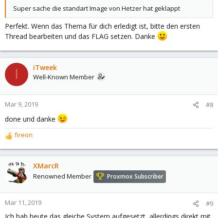
Super sache die standart Image von Hetzer hat geklappt
Perfekt. Wenn das Thema für dich erledigt ist, bitte den ersten
Thread bearbeiten und das FLAG setzen. Danke
iTweek
I
Well-Known Member
Mar 9, 2019
#8
done und danke
fireon
R
e
a
c
XMarcR
t
Renowned Member
Proxmox Subscriber
i
o
n
Mar 11, 2019
#9
s
Ich hab heute das gleiche System aufgesetzt, allerdings direkt mit
: