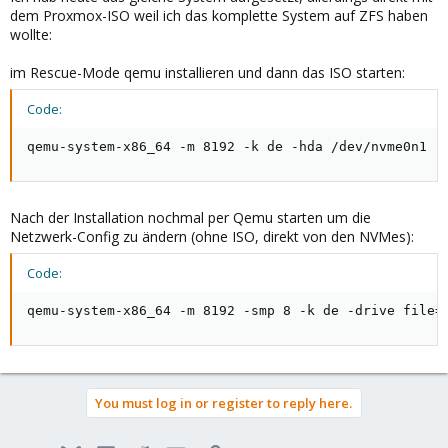
dem Proxmox-ISO weil ich das komplette System auf ZFS haben
wollte:
im Rescue-Mode qemu installieren und dann das ISO starten:
Code:
qemu-system-x86_64 -m 8192 -k de -hda /dev/nvme0n1 -
Nach der Installation nochmal per Qemu starten um die
Netzwerk-Config zu ändern (ohne ISO, direkt von den NVMes):
Code:
qemu-system-x86_64 -m 8192 -smp 8 -k de -drive file=
You must log in or register to reply here.