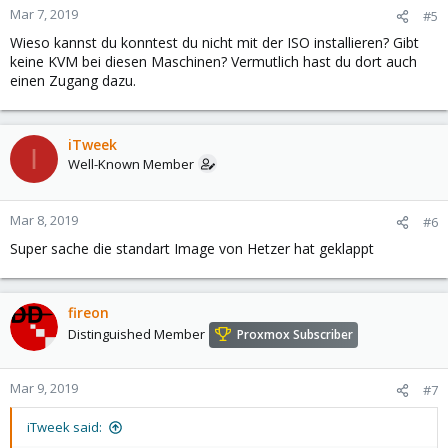
n
Mar 7, 2019
#5
s
Wieso kannst du konntest du nicht mit der ISO installieren? Gibt
:
keine KVM bei diesen Maschinen? Vermutlich hast du dort auch
einen Zugang dazu.
iTweek
I
Well-Known Member
Mar 8, 2019
#6
Super sache die standart Image von Hetzer hat geklappt
fireon
Distinguished Member
Proxmox Subscriber
Mar 9, 2019
#7
iTweek said: