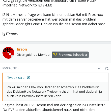
Kurz gesagt die verbauen den Mainbaord GBT B360 HD3P
(modified Network to i219-LM)
i219-LM meine frage wie kann ich nun debian 9,6 mit Proxmox
mit dem server betreiben? hat wer schon mal das problem
gehabt? oder gibts eine Debian iso die das schon mit dabei hat?
lg iTweek
fireon
Distinguished Member
Proxmox Subscriber
Mar 6, 2019
#2
iTweek said:
Ich will mir den EX62 von Hetzner anschaffen. Das Problem ist
das Debian9 die Netzwerk Treiber nicht drin hat und dadurch ja
auch kein Proxmox installieren kann.
Sag mal hast du PVE schon mal mit der orginalen ISO installiert?
Da PVE ja den aktuellen Ubuntukernel nutzt und nicht den