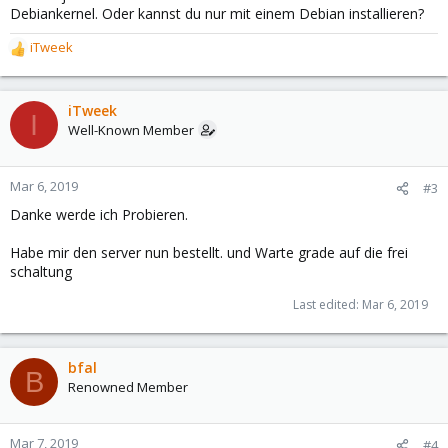
Debiankernel. Oder kannst du nur mit einem Debian installieren?
iTweek
R
e
a
c
iTweek
I
t
Well-Known Member
i
o
n
Mar 6, 2019
#3
s
Danke werde ich Probieren.
:
Habe mir den server nun bestellt. und Warte grade auf die frei
schaltung
Last edited:
Mar 6, 2019
bfal
B
Renowned Member
Mar 7, 2019
#4