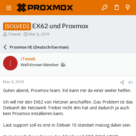
EX62 und Proxmox
[SOLVED]
T
S
iTweek
Mar 6, 2019
h
t
r
a
Proxmox VE (Deutsch/German)
e
r
a
t
iTweek
I
d
d
Well-Known Member
s
a
t
t
a
e
Mar 6, 2019
#1
r
t
Guten abend, Proxmox team. Evt kann mir da einer weiter helfen.
e
r
Ich will mir den EX62 von Hetzner anschaffen. Das Problem ist das
Debian9 die Netzwerk Treiber nicht drin hat und dadurch ja auch
kein Proxmox installieren kann.
Laut support soll es erst in Debian 10 standart mässig dabei sein.