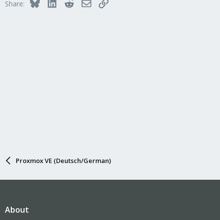
Bluesky
LinkedIn
Reddit
Email
Link
Share:
Proxmox VE (Deutsch/German)
About