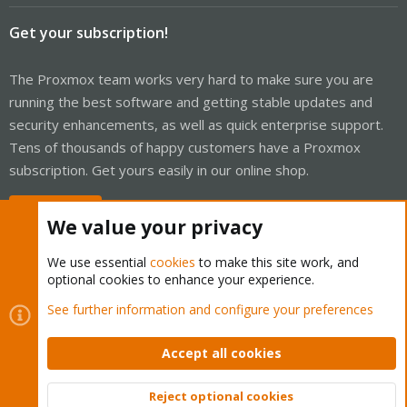
Get your subscription!
The Proxmox team works very hard to make sure you are
running the best software and getting stable updates and
security enhancements, as well as quick enterprise support.
Tens of thousands of happy customers have a Proxmox
subscription. Get yours easily in our online shop.
Buy now!
We value your privacy
We use essential
cookies
to make this site work, and
optional cookies to enhance your experience.
Cookies
Proxmox Support Forum - Light Mode
See further information and configure your preferences
Contact us
Terms and rules
Privacy policy
Help
Home
R
S
Accept all cookies
S
®
Community platform by XenForo
© 2010-2026 XenForo Ltd.
Reject optional cookies