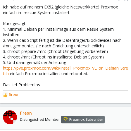
Ich habe auf meinem EX52 (gleiche Netzwerkkarte) Proxmox
einfach im rescue System installiert.
Kurz gesagt:
1. Minimal Debian per Installimage aus dem Resue System
installiert.
2. Wenn das Script fertig ist die Datenträger/Blockdevices nach
/mnt gemountet. (Je nach Einrichtung unterschiedlich)
3. chroot-prepare /mnt (Chroot Umgebung vorbereiten)
4. chroot /mnt (Chroot ins installierte Debian System)
5. Und dann gemäß der Anleitung
https://pve.proxmox.com/wiki/Install_Proxmox_VE_on_Debian_Stre
tch
einfach Proxmox installiert und rebooted.
Das lief Problemlos.
fireon
R
e
a
c
fireon
t
Distinguished Member
Proxmox Subscriber
i
o