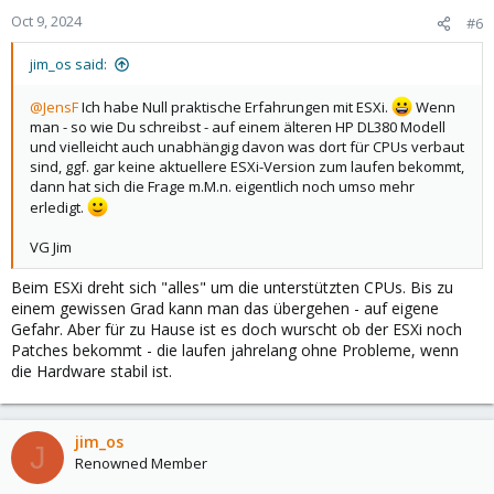
Oct 9, 2024
#6
jim_os said:
@JensF
Ich habe Null praktische Erfahrungen mit ESXi.
Wenn
man - so wie Du schreibst - auf einem älteren HP DL380 Modell
und vielleicht auch unabhängig davon was dort für CPUs verbaut
sind, ggf. gar keine aktuellere ESXi-Version zum laufen bekommt,
dann hat sich die Frage m.M.n. eigentlich noch umso mehr
erledigt.
VG Jim
Beim ESXi dreht sich "alles" um die unterstützten CPUs. Bis zu
einem gewissen Grad kann man das übergehen - auf eigene
Gefahr. Aber für zu Hause ist es doch wurscht ob der ESXi noch
Patches bekommt - die laufen jahrelang ohne Probleme, wenn
die Hardware stabil ist.
jim_os
J
Renowned Member