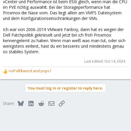
vCenter und Performance ist beim ESXi gleich, wenn man die CPU
im PVE richtig auswählt. Bei der Storageperformance hat
Proxmox die Nase vorn. Das liegt allein am VMFS Dateisystem
und dern Konfigurationseinschränkungen der VMs.
Ich war von 2006-2019 VMware Fanboy, dann hat es wegen der
Dell Patchpolitik gekrieselt und jetzt bin ich froh Proxmox
kennengelernt zu haben. Wenn man weiß was man tut, oder sich
wenigstens einliest, hast du ein besseres und mindestens genau
so stabiles System.
Last edited:
Oct 14, 2024
noPa$$word
and
pvps1
R
e
a
You must log in or register to reply here.
c
t
i
Bluesky
LinkedIn
Reddit
Email
Link
Share:
o
n
s
: