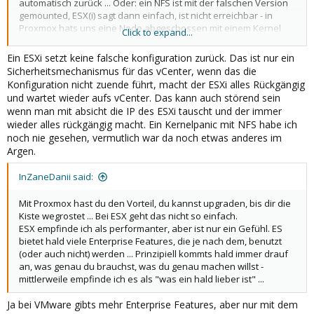
automatisch zurück ... Oder: ein NFS ist mit der falschen Version
gemounted, ESX(i) sagt dann einfach, ist nicht erreichbar - in
Proxmox hats uns eine Node abgeschossen mit einem Kernel
Click to expand...
Panic ...
Ein ESXi setzt keine falsche konfiguration zurück. Das ist nur ein
Sicherheitsmechanismus für das vCenter, wenn das die
Konfiguration nicht zuende führt, macht der ESXi alles Rückgängig
und wartet wieder aufs vCenter. Das kann auch störend sein
wenn man mit absicht die IP des ESXi tauscht und der immer
wieder alles rückgängig macht. Ein Kernelpanic mit NFS habe ich
noch nie gesehen, vermutlich war da noch etwas anderes im
Argen.
InZaneDanii said:
Mit Proxmox hast du den Vorteil, du kannst upgraden, bis dir die
Kiste wegrostet ... Bei ESX geht das nicht so einfach.
ESX empfinde ich als performanter, aber ist nur ein Gefühl. ES
bietet hald viele Enterprise Features, die je nach dem, benutzt
(oder auch nicht) werden ... Prinzipiell kommts hald immer drauf
an, was genau du brauchst, was du genau machen willst -
mittlerweile empfinde ich es als "was ein hald lieber ist" ...
Ja bei VMware gibts mehr Enterprise Features, aber nur mit dem