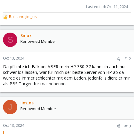
Last edited:
Oct 11, 2024
Ralli
and
jim_os
R
e
a
c
Sinux
S
t
Renowned Member
i
o
n
Oct 13, 2024
#12
s
Da pflichte ich Falk bei ABER mein HP 380 G7 kann ich auch nur
:
schwer los lassen, war für mich der beste Server von HP ab da
wurde es immer schlechter mit dem Laden. Jedenfalls dient er mir
als PBS Targed für mal nebenbei.
jim_os
J
Renowned Member
Oct 13, 2024
#13