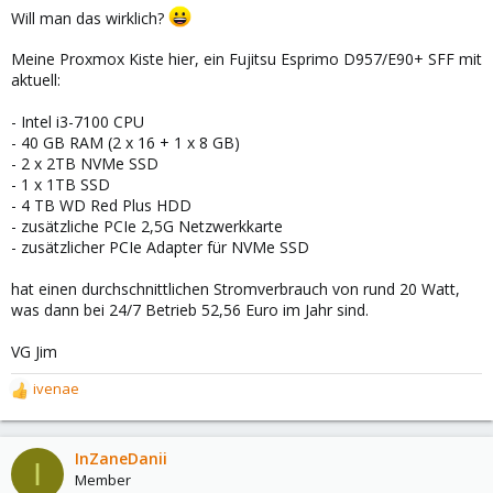
Will man das wirklich?
Meine Proxmox Kiste hier, ein Fujitsu Esprimo D957/E90+ SFF mit
aktuell:
- Intel i3-7100 CPU
- 40 GB RAM (2 x 16 + 1 x 8 GB)
- 2 x 2TB NVMe SSD
- 1 x 1TB SSD
- 4 TB WD Red Plus HDD
- zusätzliche PCIe 2,5G Netzwerkkarte
- zusätzlicher PCIe Adapter für NVMe SSD
hat einen durchschnittlichen Stromverbrauch von rund 20 Watt,
was dann bei 24/7 Betrieb 52,56 Euro im Jahr sind.
VG Jim
ivenae
R
e
a
c
InZaneDanii
I
t
Member