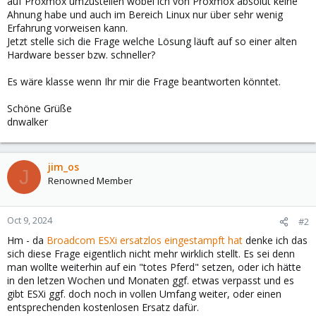
auf Proxmox umzustellen wobei ich von Proxmox absolut keine
Ahnung habe und auch im Bereich Linux nur über sehr wenig
Erfahrung vorweisen kann.
Jetzt stelle sich die Frage welche Lösung läuft auf so einer alten
Hardware besser bzw. schneller?
Es wäre klasse wenn Ihr mir die Frage beantworten könntet.
Schöne Grüße
dnwalker
jim_os
J
Renowned Member
Oct 9, 2024
#2
Hm - da
Broadcom ESXi ersatzlos eingestampft hat
denke ich das
sich diese Frage eigentlich nicht mehr wirklich stellt. Es sei denn
man wollte weiterhin auf ein "totes Pferd" setzen, oder ich hätte
in den letzen Wochen und Monaten ggf. etwas verpasst und es
gibt ESXi ggf. doch noch in vollen Umfang weiter, oder einen
entsprechenden kostenlosen Ersatz dafür.