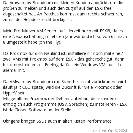
Da Vmware by Broadcom die kleinen Kunden abdrückt, um die
großen zu melken und auch den zugriff auf den ESXi free
abgeschaltet hat. An Patches kommst dann rechts schwer ran,
zumal der Helpdesk recht bockig ist.
Mein Produktiver VM Server läuft derzeit noch mit ESXi8, da es
eine Neuanschaffung im letzten Jahr war und ich so von 6.5 nach
8 umgestellt habe (on the Fly).
Da Proxmox für dich Neuland ist, installiere dir doch mal eine /
zwei VMs mit Proxmox auf dem ESXi - das geht recht gut, dann
bekommst ein erstes Feeling dafür - ein Windows VM läuft da
allemal mit.
Da VMware by Broadcom mit Sicherheit nicht zurückrudern wird
(läuft ja lt CEO spitze) wird die Zukunft für viele Proxmox oder
HyperV sein.
Mit gefällt an Proxmox der Debian-Unterbau, der es einem
ermöglich auch Programme (USV, Sprachen) zu installieren - ESXi
ist da Closed Software an der Stelle
Übrigens bringen SSDs auch in alten Kisten Performance!
Last edited:
Oct 9, 2024