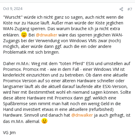
Oct 9, 2024
#7
"Wurscht" würde ich nicht ganz so sagen, auch nicht wenn die
Kiste nur zu Hause läuft. Außer man würde der Kiste jeglichen
WAN-Zugang sperren. Das warum brauche ich ja nicht extra
erklären.
Bei
@dnwalker
wäre das sperren jeglichen WAN-
Zugangs bei der Verwendung von Windows VMs zwar (noch)
möglich, aber würde dann ggf. auch die ein oder andere
Problematik mit sich bringen.
Daher m.M.n.: Weg mit dem "toten Pferd" ESXi und umstellen auf
Proxmox. Promox mit - wie in dem Fall - einer Windows VM ist
kinderleicht einzurichten und zu betreiben. Ob dann eine aktuelle
Proxmox Version auf so einer älteren Hardware schneller oder
langsamer läuft als die aktuell darauf laufende alte ESXi-Version,
wird hier mit Bestimmtheit wohl eh niemand sagen können. Sollte
diese ältere Hardware mit Proxmox dann ggf. wirklich eine
Spaßbremse sein nimmt man halt noch ein wenig Geld in die
Hand und investiert etwas in eine aktuellere (refurbished)
Hardware. Sinnvoll und danach hat
@dnwalker
ja auch gefragt, ist
das m.M.n. allemal.
VG Jim