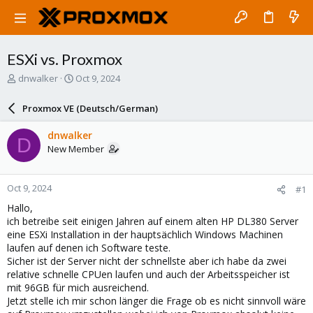
ESXi vs. Proxmox
T
S
dnwalker
Oct 9, 2024
h
t
r
a
Proxmox VE (Deutsch/German)
e
r
a
t
dnwalker
D
d
d
New Member
s
a
t
t
a
e
Oct 9, 2024
#1
r
t
Hallo,
e
ich betreibe seit einigen Jahren auf einem alten HP DL380 Server
r
eine ESXi Installation in der hauptsächlich Windows Machinen
laufen auf denen ich Software teste.
Sicher ist der Server nicht der schnellste aber ich habe da zwei
relative schnelle CPUen laufen und auch der Arbeitsspeicher ist
mit 96GB für mich ausreichend.
Jetzt stelle ich mir schon länger die Frage ob es nicht sinnvoll wäre