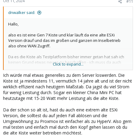
Oct 11, 2024
#11
dnwalker said:
Hallo,
also es ist eine Gen 7 Kiste und klar läuft da eine alte ESXi
Version drauf und das im großen und ganzen im Inselbetrieb
also ohne WAN Zugriff.
Da es die Kiste als Testplatform bisher immer getan hat sah ich
keinen Grund etwas neues zu beschaffen - ich muss da auch
Click to expand...
nicht immer das Neuste und Beste haben.
Aber da man eigentlich nur Gutes von Proxmox hört und mich
Ich würde mal etwas generelles zu dem Server loswerden. Die
das System irgedenwie interessiert war dann eben die Frage ob
Kiste ist ja mindestens 11, vermutlich 14 jahre alt und ist der nicht
es auf meinem Oldtimer überhaupt brauchbar läuft.
wirklich effizient nach heutigem Maßstab. Da jagst du viel Strom
für wenig Leistung durch. Sogar ein kleiner China Mini PC hat
Ich denke ich werde mal auf einem anderen PC eine Installation
heutzutage mit 15-20 Watt mehr Leistung als die alte Kiste.
starten und mal sehen ob das für mich passt.
Da der schon so alt ist, hast du auch eine extrem alte ESXi
Aber danke für Eure Infos ....
Version, die solltest du auf jeden Fall ablösen und die
Umgewöhnung zu Proxmox ist einfacher als zu HyperV. Also gern
Gruß
mal testen und einfach mal durch den Kopf gehen lassen ob du
dnwalker
die alte Kiste weiter betreiben möchtest.