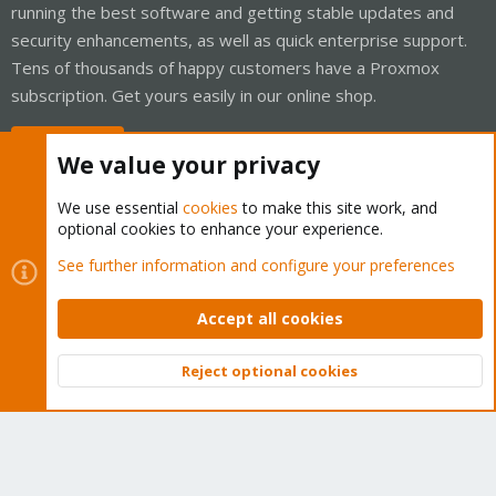
running the best software and getting stable updates and
security enhancements, as well as quick enterprise support.
Tens of thousands of happy customers have a Proxmox
subscription. Get yours easily in our online shop.
Buy now!
We value your privacy
We use essential
cookies
to make this site work, and
optional cookies to enhance your experience.
Cookies
Proxmox Support Forum - Light Mode
See further information and configure your preferences
Contact us
Terms and rules
Privacy policy
Help
Home
R
S
Accept all cookies
S
®
Community platform by XenForo
© 2010-2026 XenForo Ltd.
Reject optional cookies
Top
Bott