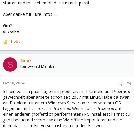
starten und mal sehen ob das für mich passt.
Aber danke für Eure Infos ....
Gruß
dnwalker
ThoSo
R
e
a
c
Sinux
S
t
Renowned Member
i
o
n
Oct 10, 2024
#9
s
Ich bin vor ein paar Tagen im produktiven IT Umfeld auf Proxmox
:
gewechselt aber arbeite schon seit 2007 mit Linux. Habe da zwar
ein Problem mit einem Windows Server aber das wird am OS
liegen und nicht direkt an Proxmox. Wenn du dir Proxmox auf
einen anderen (hoffentlich performanten) PC installierst kannst du
ganz bequem dir vom esx eine VM offline importieren und die
dann da testen. Ein versuch ist es auf jeden Fall wert.