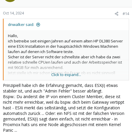
i
o
n
Oct 14, 2024
#14
s
:
dnwalker said:
Hallo,
ich betreibe seit einigen Jahren auf einem alten HP DL380 Server
eine ESXi Installation in der hauptsächlich Windows Machinen
laufen auf denen ich Software teste.
Sicher ist der Server nicht der schnellste aber ich habe da zwei
relative schnelle CPUen laufen und auch der Arbeitsspeicher ist
mit 96GB für mich ausreichend.
Jetzt stelle ich mir schon länger die Frage ob es nicht sinnvoll
Click to expand...
wäre auf Proxmox umzustellen wobei ich von Proxmox absolut
keine Ahnung habe und auch im Bereich Linux nur über sehr
Prinzipiell habe ich die Erfahrung gemacht, dass ESX(i) etwas
wenig Erfahrung vorweisen kann.
stabiler ist, und auch "Admin Fehler" besser abfängt.
Jetzt stelle sich die Frage welche Lösung läuft auf so einer alten
Bspw.: Du änderst die IP von einem Cluster Member, diese ist
Hardware besser bzw. schneller?
nicht mehr erreichbar, weil du bspw. dich beim Gateway vertippt
hast - ESXi merkt das selbständig, und setzt die Konfiguration
Es wäre klasse wenn Ihr mir die Frage beantworten könntet.
automatisch zurück ... Oder: ein NFS ist mit der falschen Version
gemounted, ESX(i) sagt dann einfach, ist nicht erreichbar - in
Schöne Grüße
Proxmox hats uns eine Node abgeschossen mit einem Kernel
dnwalker
Panic ...