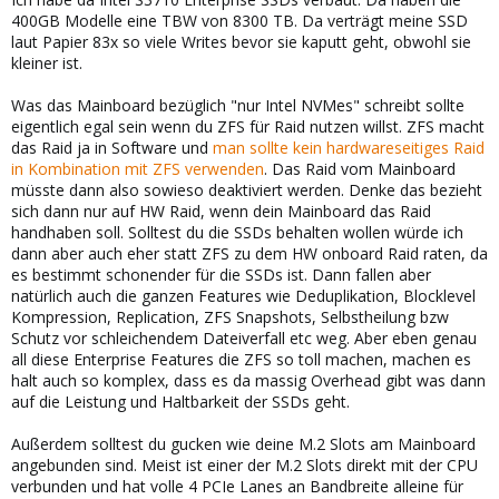
400GB Modelle eine TBW von 8300 TB. Da verträgt meine SSD
laut Papier 83x so viele Writes bevor sie kaputt geht, obwohl sie
kleiner ist.
Was das Mainboard bezüglich "nur Intel NVMes" schreibt sollte
eigentlich egal sein wenn du ZFS für Raid nutzen willst. ZFS macht
das Raid ja in Software und
man sollte kein hardwareseitiges Raid
in Kombination mit ZFS verwenden
. Das Raid vom Mainboard
müsste dann also sowieso deaktiviert werden. Denke das bezieht
sich dann nur auf HW Raid, wenn dein Mainboard das Raid
handhaben soll. Solltest du die SSDs behalten wollen würde ich
dann aber auch eher statt ZFS zu dem HW onboard Raid raten, da
es bestimmt schonender für die SSDs ist. Dann fallen aber
natürlich auch die ganzen Features wie Deduplikation, Blocklevel
Kompression, Replication, ZFS Snapshots, Selbstheilung bzw
Schutz vor schleichendem Dateiverfall etc weg. Aber eben genau
all diese Enterprise Features die ZFS so toll machen, machen es
halt auch so komplex, dass es da massig Overhead gibt was dann
auf die Leistung und Haltbarkeit der SSDs geht.
Außerdem solltest du gucken wie deine M.2 Slots am Mainboard
angebunden sind. Meist ist einer der M.2 Slots direkt mit der CPU
verbunden und hat volle 4 PCIe Lanes an Bandbreite alleine für