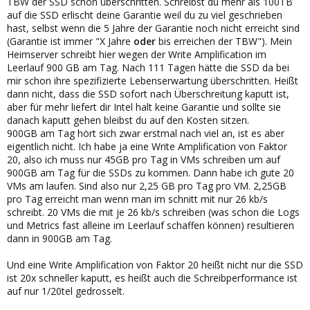
TBW der SSD schon überschritten. Schreibst du mehr als 100TB
auf die SSD erlischt deine Garantie weil du zu viel geschrieben
hast, selbst wenn die 5 Jahre der Garantie noch nicht erreicht sind
(Garantie ist immer "X Jahre
oder
bis erreichen der TBW"). Mein
Heimserver schreibt hier wegen der Write Amplification im
Leerlauf 900 GB am Tag. Nach 111 Tagen hätte die SSD da bei
mir schon ihre spezifizierte Lebenserwartung überschritten. Heißt
dann nicht, dass die SSD sofort nach Überschreitung kaputt ist,
aber für mehr liefert dir Intel halt keine Garantie und sollte sie
danach kaputt gehen bleibst du auf den Kosten sitzen.
900GB am Tag hört sich zwar erstmal nach viel an, ist es aber
eigentlich nicht. Ich habe ja eine Write Amplification von Faktor
20, also ich muss nur 45GB pro Tag in VMs schreiben um auf
900GB am Tag für die SSDs zu kommen. Dann habe ich gute 20
VMs am laufen. Sind also nur 2,25 GB pro Tag pro VM. 2,25GB
pro Tag erreicht man wenn man im schnitt mit nur 26 kb/s
schreibt. 20 VMs die mit je 26 kb/s schreiben (was schon die Logs
und Metrics fast alleine im Leerlauf schaffen können) resultieren
dann in 900GB am Tag.
Und eine Write Amplification von Faktor 20 heißt nicht nur die SSD
ist 20x schneller kaputt, es heißt auch die Schreibperformance ist
auf nur 1/20tel gedrosselt.