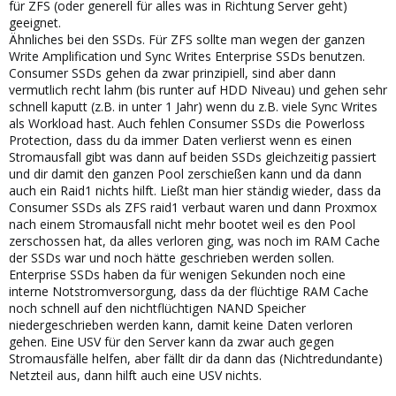
für ZFS (oder generell für alles was in Richtung Server geht)
geeignet.
Ähnliches bei den SSDs. Für ZFS sollte man wegen der ganzen
Write Amplification und Sync Writes Enterprise SSDs benutzen.
Consumer SSDs gehen da zwar prinzipiell, sind aber dann
vermutlich recht lahm (bis runter auf HDD Niveau) und gehen sehr
schnell kaputt (z.B. in unter 1 Jahr) wenn du z.B. viele Sync Writes
als Workload hast. Auch fehlen Consumer SSDs die Powerloss
Protection, dass du da immer Daten verlierst wenn es einen
Stromausfall gibt was dann auf beiden SSDs gleichzeitig passiert
und dir damit den ganzen Pool zerschießen kann und da dann
auch ein Raid1 nichts hilft. Ließt man hier ständig wieder, dass da
Consumer SSDs als ZFS raid1 verbaut waren und dann Proxmox
nach einem Stromausfall nicht mehr bootet weil es den Pool
zerschossen hat, da alles verloren ging, was noch im RAM Cache
der SSDs war und noch hätte geschrieben werden sollen.
Enterprise SSDs haben da für wenigen Sekunden noch eine
interne Notstromversorgung, dass da der flüchtige RAM Cache
noch schnell auf den nichtflüchtigen NAND Speicher
niedergeschrieben werden kann, damit keine Daten verloren
gehen. Eine USV für den Server kann da zwar auch gegen
Stromausfälle helfen, aber fällt dir da dann das (Nichtredundante)
Netzteil aus, dann hilft auch eine USV nichts.