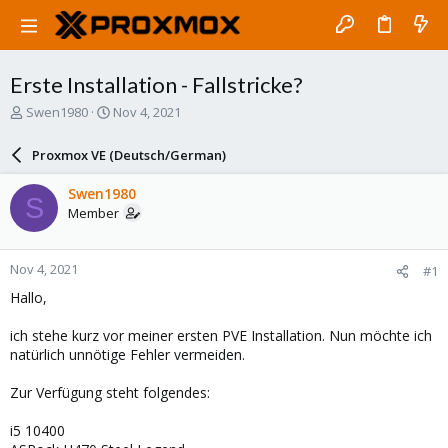
Erste Installation - Fallstricke?
T
S
Swen1980
Nov 4, 2021
h
t
r
a
Proxmox VE (Deutsch/German)
e
r
a
t
Swen1980
S
d
d
Member
s
a
t
t
a
e
Nov 4, 2021
#1
r
t
Hallo,
e
r
ich stehe kurz vor meiner ersten PVE Installation. Nun möchte ich
natürlich unnötige Fehler vermeiden.
Zur Verfügung steht folgendes:
i5 10400