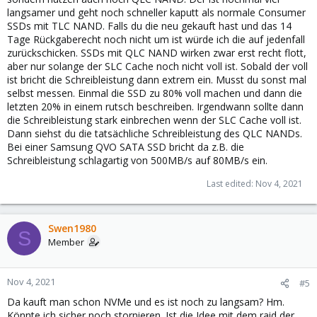
langsamer und geht noch schneller kaputt als normale Consumer
SSDs mit TLC NAND. Falls du die neu gekauft hast und das 14
Tage Rückgaberecht noch nicht um ist würde ich die auf jedenfall
zurückschicken. SSDs mit QLC NAND wirken zwar erst recht flott,
aber nur solange der SLC Cache noch nicht voll ist. Sobald der voll
ist bricht die Schreibleistung dann extrem ein. Musst du sonst mal
selbst messen. Einmal die SSD zu 80% voll machen und dann die
letzten 20% in einem rutsch beschreiben. Irgendwann sollte dann
die Schreibleistung stark einbrechen wenn der SLC Cache voll ist.
Dann siehst du die tatsächliche Schreibleistung des QLC NANDs.
Bei einer Samsung QVO SATA SSD bricht da z.B. die
Schreibleistung schlagartig von 500MB/s auf 80MB/s ein.
Last edited:
Nov 4, 2021
Swen1980
S
Member
Nov 4, 2021
#5
Da kauft man schon NVMe und es ist noch zu langsam? Hm.
Könnte ich sicher noch stornieren. Ist die Idee mit dem raid der