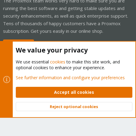
The Proxmox team works very hard to make sure you are
running the best software and getting stable updates and
security enhancements, as well as quick enterprise support.
Tens of thousands of happy customers have a Proxmox
subscription. Get yours easily in our online shop.
Buy now!
We value your privacy
We use essential
cookies
to make this site work, and
optional cookies to enhance your experience.
Cookies
Proxmox Support Forum - Light Mode
See further information and configure your preferences
Contact us
Terms and rules
Privacy policy
Help
Home
R
S
Accept all cookies
S
®
Community platform by XenForo
© 2010-2026 XenForo Ltd.
Reject optional cookies
Top
Bott