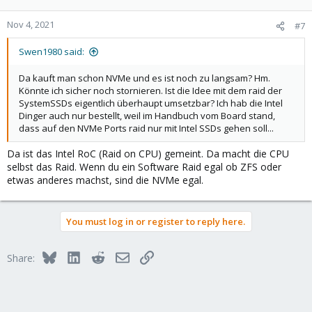
Nov 4, 2021
#7
Swen1980 said:
Da kauft man schon NVMe und es ist noch zu langsam? Hm.
Könnte ich sicher noch stornieren. Ist die Idee mit dem raid der
SystemSSDs eigentlich überhaupt umsetzbar? Ich hab die Intel
Dinger auch nur bestellt, weil im Handbuch vom Board stand,
dass auf den NVMe Ports raid nur mit Intel SSDs gehen soll...
Da ist das Intel RoC (Raid on CPU) gemeint. Da macht die CPU
selbst das Raid. Wenn du ein Software Raid egal ob ZFS oder
etwas anderes machst, sind die NVMe egal.
You must log in or register to reply here.
Bluesky
LinkedIn
Reddit
Email
Link
Share: