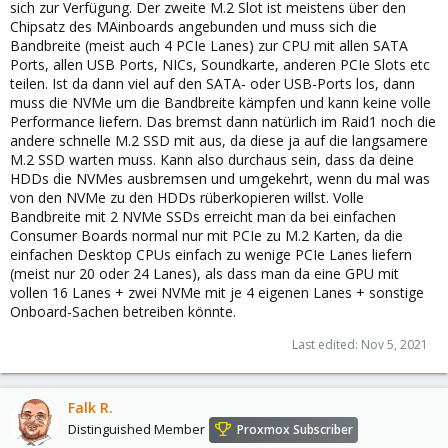
sich zur Verfügung. Der zweite M.2 Slot ist meistens über den
Chipsatz des MAinboards angebunden und muss sich die
Bandbreite (meist auch 4 PCIe Lanes) zur CPU mit allen SATA
Ports, allen USB Ports, NICs, Soundkarte, anderen PCIe Slots etc
teilen. Ist da dann viel auf den SATA- oder USB-Ports los, dann
muss die NVMe um die Bandbreite kämpfen und kann keine volle
Performance liefern. Das bremst dann natürlich im Raid1 noch die
andere schnelle M.2 SSD mit aus, da diese ja auf die langsamere
M.2 SSD warten muss. Kann also durchaus sein, dass da deine
HDDs die NVMes ausbremsen und umgekehrt, wenn du mal was
von den NVMe zu den HDDs rüberkopieren willst. Volle
Bandbreite mit 2 NVMe SSDs erreicht man da bei einfachen
Consumer Boards normal nur mit PCIe zu M.2 Karten, da die
einfachen Desktop CPUs einfach zu wenige PCIe Lanes liefern
(meist nur 20 oder 24 Lanes), als dass man da eine GPU mit
vollen 16 Lanes + zwei NVMe mit je 4 eigenen Lanes + sonstige
Onboard-Sachen betreiben könnte.
Last edited:
Nov 5, 2021
Falk R.
Distinguished Member
Proxmox Subscriber