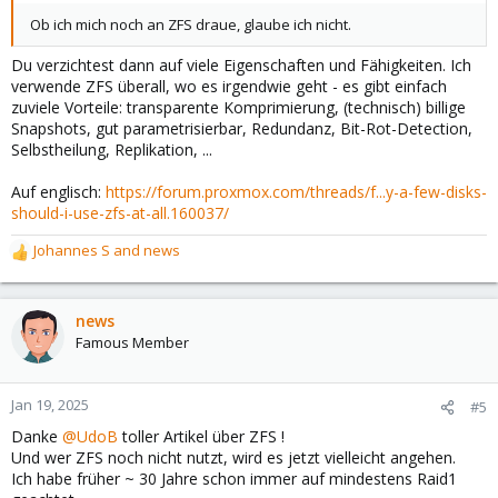
Ob ich mich noch an ZFS draue, glaube ich nicht.
Du verzichtest dann auf viele Eigenschaften und Fähigkeiten. Ich
verwende ZFS überall, wo es irgendwie geht - es gibt einfach
zuviele Vorteile: transparente Komprimierung, (technisch) billige
Snapshots, gut parametrisierbar, Redundanz, Bit-Rot-Detection,
Selbstheilung, Replikation, ...
Auf englisch:
https://forum.proxmox.com/threads/f...y-a-few-disks-
should-i-use-zfs-at-all.160037/
Johannes S
and
news
R
e
a
c
news
t
Famous Member
i
o
n
Jan 19, 2025
#5
s
Danke
@UdoB
toller Artikel über ZFS !
:
Und wer ZFS noch nicht nutzt, wird es jetzt vielleicht angehen.
Ich habe früher ~ 30 Jahre schon immer auf mindestens Raid1