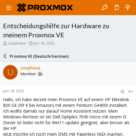
Entscheidungshilfe zur Hardware zu
meinem Proxmox VE
T
S
Uniphase
Jan 18, 2025
h
t
r
a
Proxmox VE (Deutsch/German)
e
r
a
t
Uniphase
U
d
d
Member
s
a
t
t
a
e
Jan 18, 2025
#1
r
t
Hallo, ich habe derzeit mein Proxmox VE auf einem HP Elitedesk
e
800 GE (99 € bei Amazon) mit einem Pentium G4400t installiert.
r
Ich wollte damals nur darauf Home Assistent nutzen. Mein
Windows-Rechner ist ein Dell Optiplex 7040 micro mit einem i5.
Dieser ist leider nicht für Win11-update geeignet, aber besser als
der HP.
Jetzt möchte ich noch mein DMS mit Paperless NGX machen.