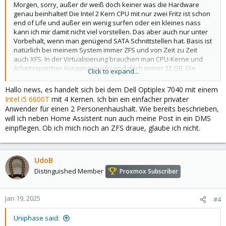
Morgen, sorry, außer dir weiß doch keiner was die Hardware
genau beinhaltet! Die Intel 2 Kern CPU mit nur zwei Fritz ist schon
end of Life und außer ein wenig surfen oder ein kleines nass
kann ich mir damit nicht viel vorstellen. Das aber auch nur unter
Vorbehalt, wenn man genügend SATA Schnittstellen hat. Basis ist
natürlich bei meinem System immer ZFS und von Zeit zu Zeit
auch XFS. In der Virtualisierung brauchen man CPU-Kerne und
Arbeitsspeicher Ausgangspunkt sind doch immer 32 GB. Die
Click to expand...
Rechenleistung hängt von den Anzahl der VMs und lxc ab, lxc
sind Linus Container . Man sollte sich ja bewusst sein, dass man
Hallo news, es handelt sich bei dem Dell Optiplex 7040 mit einem
SSDs, die man per SATA 3 anschließen möchte, auch anschließen
Intel i5 6600T
mit 4 Kernen. Ich bin ein einfacher privater
kann. So sollte man auch auf die Erweiterbarkeit achten.
Anwender für einen 2 Personenhaushalt. Wie bereits beschrieben,
Darüber hinaus ist noch das Backup der Daten zu beachten,
will ich neben Home Assistent nun auch meine Post in ein DMS
dazu gibt es ein eigenes Produkt den proxbox Backup Server.
einpflegen. Ob ich mich noch an ZFS draue, glaube ich nicht.
Den man im Allgemeinen auf eigener Hardware betreibt.
UdoB
Distinguished Member
Proxmox Subscriber
Jan 19, 2025
#4
Uniphase said: