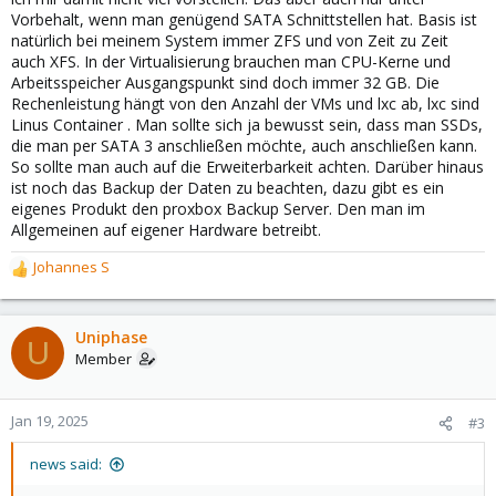
Vorbehalt, wenn man genügend SATA Schnittstellen hat. Basis ist
natürlich bei meinem System immer ZFS und von Zeit zu Zeit
auch XFS. In der Virtualisierung brauchen man CPU-Kerne und
Arbeitsspeicher Ausgangspunkt sind doch immer 32 GB. Die
Rechenleistung hängt von den Anzahl der VMs und lxc ab, lxc sind
Linus Container . Man sollte sich ja bewusst sein, dass man SSDs,
die man per SATA 3 anschließen möchte, auch anschließen kann.
So sollte man auch auf die Erweiterbarkeit achten. Darüber hinaus
ist noch das Backup der Daten zu beachten, dazu gibt es ein
eigenes Produkt den proxbox Backup Server. Den man im
Allgemeinen auf eigener Hardware betreibt.
Johannes S
R
e
a
c
Uniphase
U
t
Member
i
o
n
Jan 19, 2025
#3
s
:
news said: