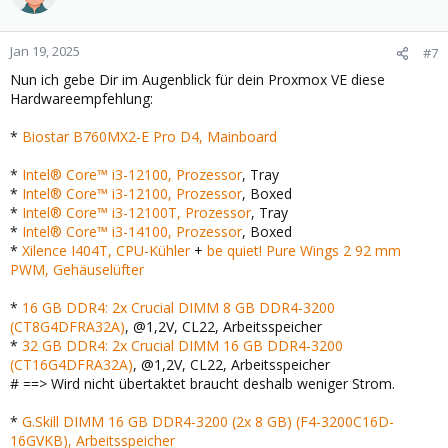
i
o
n
Jan 19, 2025
#7
s
Nun ich gebe Dir im Augenblick für dein Proxmox VE diese
:
Hardwareempfehlung:
*
Biostar B760MX2-E Pro D4, Mainboard
*
Intel® Core™ i3-12100, Prozessor
, Tray
*
Intel® Core™ i3-12100, Prozessor
, Boxed
*
Intel® Core™ i3-12100T, Prozessor
, Tray
*
Intel® Core™ i3-14100, Prozessor
, Boxed
*
Xilence I404T, CPU-Kühler
+
be quiet! Pure Wings 2 92 mm
PWM, Gehäuselüfter
*
16 GB DDR4: 2x Crucial DIMM 8 GB DDR4-3200
(CT8G4DFRA32A)
, @1,2V, CL22, Arbeitsspeicher
*
32 GB DDR4: 2x Crucial DIMM 16 GB DDR4-3200
(CT16G4DFRA32A)
, @1,2V, CL22, Arbeitsspeicher
# ==> Wird nicht übertaktet braucht deshalb weniger Strom.
*
G.Skill DIMM 16 GB DDR4-3200 (2x 8 GB) (F4-3200C16D-
16GVKB), Arbeitsspeicher