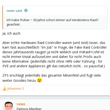
news said:
Ich habe früher ~ 30 Jahre schon immer auf mindestens Raid1
geachtet.
Ja, ich auch.
Aber echte Hardware-Raid-Controller waren (und sind) teuer, das
kam fast ausschließlich "im Job" in Frage; die Fake-Raid Controller
dieses Jahrtausends taugen ja nicht wirklich und mdraid+LVM ist
nicht immer trivial aufzusetzen und daher für nicht-Profis auch
keine Alternative. (Jedenfalls nicht ohne Hilfe oder Führung - für
PVE und andere Appliances gilt das natürlich nicht... so pauschal.)
ZFS erschlägt jedenfalls das gesamte Minenfeld und fügt viele
weiter Goodies hinzu
Johannes S
R
e
a
c
news
t
Famous Member