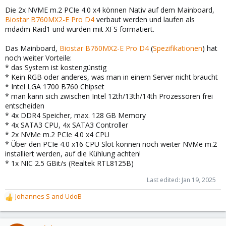
Die 2x NVME m.2 PCIe 4.0 x4 können Nativ auf dem Mainboard,
Biostar B760MX2-E Pro D4
verbaut werden und laufen als
mdadm Raid1 und wurden mit XFS formatiert.
Das Mainboard,
Biostar B760MX2-E Pro D4
(
Spezifikationen
) hat
noch weiter Vorteile:
* das System ist kostengünstig
* Kein RGB oder anderes, was man in einem Server nicht braucht
* Intel LGA 1700 B760 Chipset
* man kann sich zwischen Intel 12th/13th/14th Prozessoren frei
entscheiden
* 4x DDR4 Speicher, max. 128 GB Memory
* 4x SATA3 CPU, 4x SATA3 Controller
* 2x NVMe m.2 PCIe 4.0 x4 CPU
* Über den PCIe 4.0 x16 CPU Slot können noch weiter NVMe m.2
installiert werden, auf die Kühlung achten!
* 1x NIC 2.5 GBit/s (Realtek RTL8125B)
Last edited:
Jan 19, 2025
Johannes S
and
UdoB
R
e
a