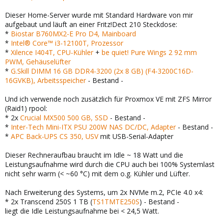
Dieser Home-Server wurde mit Standard Hardware von mir
aufgebaut und läuft an einer Fritz!Dect 210 Steckdose:
*
Biostar B760MX2-E Pro D4, Mainboard
*
Intel® Core™ i3-12100T, Prozessor
*
Xilence I404T, CPU-Kühler
+
be quiet! Pure Wings 2 92 mm
PWM, Gehäuselüfter
*
G.Skill DIMM 16 GB DDR4-3200 (2x 8 GB) (F4-3200C16D-
16GVKB), Arbeitsspeicher
- Bestand -
Und ich verwende noch zusätzlich für Proxmox VE mit ZFS Mirror
(Raid1) rpool:
* 2x
Crucial MX500 500 GB, SSD
- Bestand -
*
Inter-Tech Mini-ITX PSU 200W NAS DC/DC, Adapter
- Bestand -
*
APC Back-UPS CS 350, USV
mit USB-Serial-Adapter
Dieser Rechneraufbau braucht im Idle ~ 18 Watt und die
Leistungsaufnahme wird durch die CPU auch bei 100% Systemlast
nicht sehr warm (< ~60 °C) mit dem o.g. Kühler und Lüfter.
Nach Erweiterung des Systems, um 2x NVMe m.2, PCIe 4.0 x4:
* 2x Transcend 250S 1 TB (
TS1TMTE250S
) - Bestand -
liegt die Idle Leistungsaufnahme bei < 24,5 Watt.