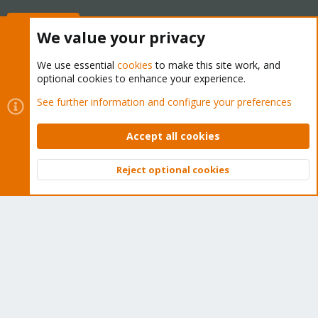
Buy now!
We value your privacy
We use essential
cookies
to make this site work, and
optional cookies to enhance your experience.
Cookies
Proxmox Support Forum - Light Mode
See further information and configure your preferences
Contact us
Terms and rules
Privacy policy
Help
Home
R
S
Accept all cookies
S
®
Community platform by XenForo
© 2010-2026 XenForo Ltd.
Reject optional cookies
Top
Bott