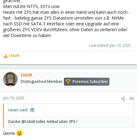
geachtet.
Man nutzte NTFS, EXTx usw.
Heute mit ZFS hat man alles in einer Hand und kann auch noch -
fast - beliebig ganze ZFS Datastore umstellen von z.B. NVMe
nach SSD mit SATA 3 Interface oder eine Upgrade auf eine
größeres ZFS VDEV durchführen, ohne Daten zu verlieren oder
viel Downtime zu haben.
Last edited:
Jan 19, 2025
UdoB
R
e
a
c
UdoB
t
Distinguished Member
Proxmox Subscriber
i
o
n
Jan 19, 2025
#6
s
:
news said:
Danke @UdoB toller Artikel über ZFS !
Gerne