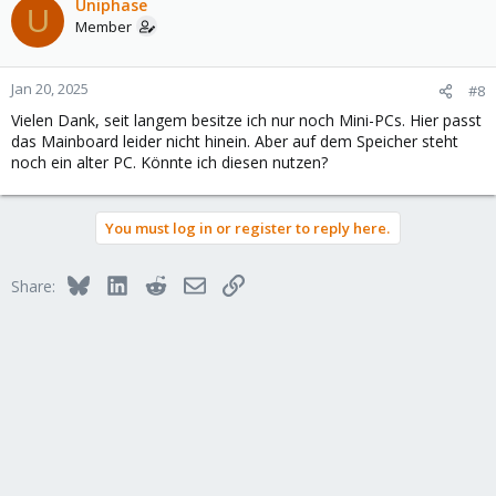
c
Uniphase
U
t
Member
i
o
n
Jan 20, 2025
#8
s
Vielen Dank, seit langem besitze ich nur noch Mini-PCs. Hier passt
:
das Mainboard leider nicht hinein. Aber auf dem Speicher steht
noch ein alter PC. Könnte ich diesen nutzen?
You must log in or register to reply here.
Bluesky
LinkedIn
Reddit
Email
Link
Share: