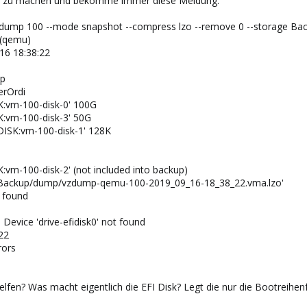
kup zu machen und bekomme immer diese Meldung:
vzdump 100 --mode snapshot --compress lzo --remove 0 --storage Ba
 (qemu)
16 18:38:22
up
rOrdi
SK:vm-100-disk-0' 100G
SK:vm-100-disk-3' 50G
D_DISK:vm-100-disk-1' 128K
:vm-100-disk-2' (not included into backup)
ve/Backup/dump/vzdump-qemu-100-2019_09_16-18_38_22.vma.lzo'
t found
Device 'drive-efidisk0' not found
22
rors
elfen? Was macht eigentlich die EFI Disk? Legt die nur die Bootreihen