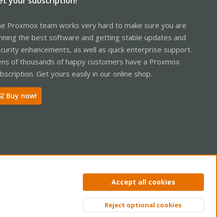
et your subscription!
e Proxmox team works very hard to make sure you are
nning the best software and getting stable updates and
curity enhancements, as well as quick enterprise support.
ns of thousands of happy customers have a Proxmox
bscription. Get yours easily in our online shop.
Buy now!
ntact us
Terms and rules
Privacy policy
Help
Home
R
Accept all cookies
S
S
Reject optional cookies
Top
Bott