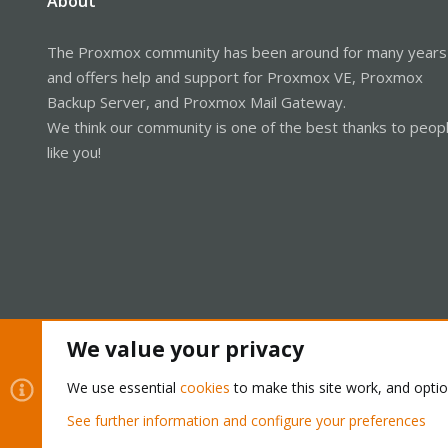
About
The Proxmox community has been around for many years
and offers help and support for Proxmox VE, Proxmox
Backup Server, and Proxmox Mail Gateway.
We think our community is one of the best thanks to peop
like you!
We value your privacy
Cookies
Proxmox Support Forum - Light Mode
We use essential
cookies
to make this site work, and opti
See further information and configure your preferences
®
Community platform by XenForo
© 2010-2026 XenForo Ltd.