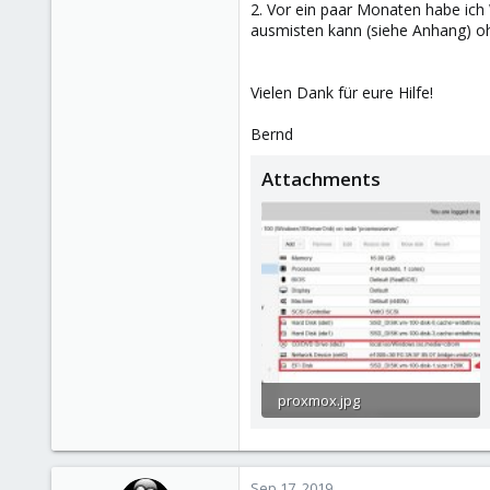
2. Vor ein paar Monaten habe ich 
ausmisten kann (siehe Anhang) ohn
Vielen Dank für eure Hilfe!
Bernd
Attachments
proxmox.jpg
262.8 KB · Views: 13
Sep 17, 2019