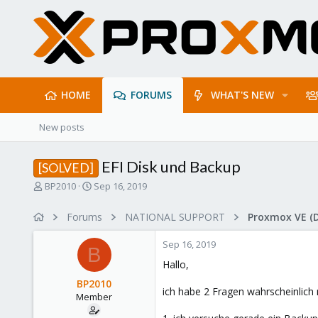
HOME
FORUMS
WHAT'S NEW
New posts
EFI Disk und Backup
[SOLVED]
T
S
BP2010
Sep 16, 2019
h
t
r
a
Forums
NATIONAL SUPPORT
Proxmox VE (
e
r
a
t
Sep 16, 2019
d
d
B
s
a
Hallo,
t
t
BP2010
a
e
ich habe 2 Fragen wahrscheinlich
Member
r
t