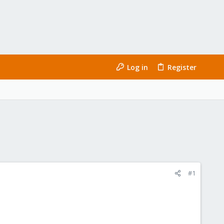
Log in
Register
#1