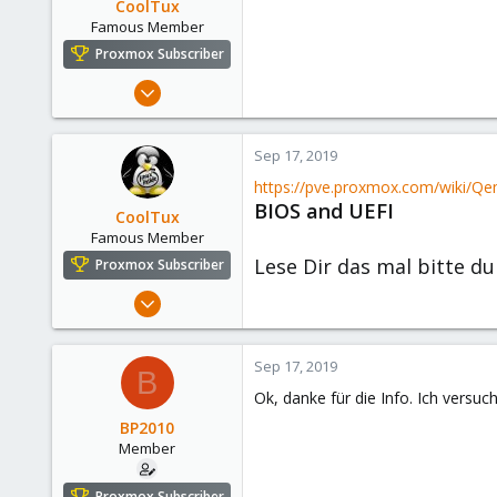
CoolTux
Famous Member
Proxmox Subscriber
Mar 14, 2019
1,161
232
Sep 17, 2019
108
https://pve.proxmox.com/wiki/Q
48
BIOS and UEFI
CoolTux
Famous Member
Lese Dir das mal bitte du
Proxmox Subscriber
Mar 14, 2019
1,161
232
Sep 17, 2019
B
108
Ok, danke für die Info. Ich versu
48
BP2010
Member
Proxmox Subscriber