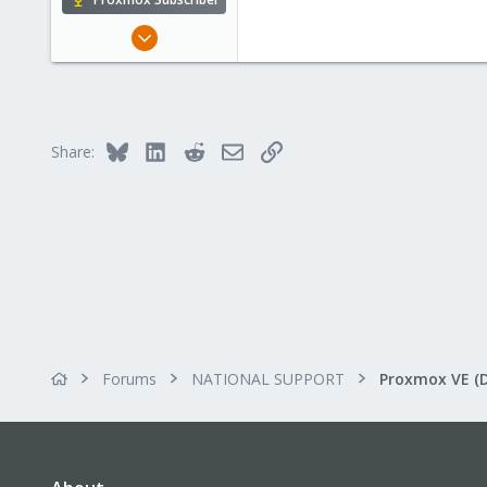
Jan 31, 2019
36
2
13
56
Bluesky
LinkedIn
Reddit
Email
Link
Share:
Forums
NATIONAL SUPPORT
Proxmox VE (