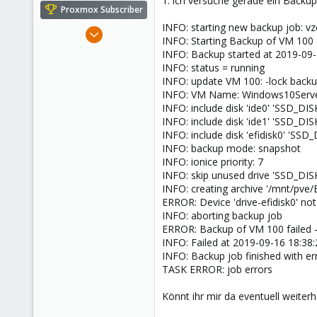
1. ich versuche gerade ein Bac
e
Proxmox Subscriber
r
INFO: starting new backup job: 
Jan 31, 2019
INFO: Starting Backup of VM 100
36
INFO: Backup started at 2019-09-
2
INFO: status = running
INFO: update VM 100: -lock back
13
INFO: VM Name: Windows10Serve
56
INFO: include disk 'ide0' 'SSD_DI
INFO: include disk 'ide1' 'SSD_DI
INFO: include disk 'efidisk0' 'SS
INFO: backup mode: snapshot
INFO: ionice priority: 7
INFO: skip unused drive 'SSD_DISK
INFO: creating archive '/mnt/p
ERROR: Device 'drive-efidisk0' no
INFO: aborting backup job
ERROR: Backup of VM 100 failed - 
INFO: Failed at 2019-09-16 18:38:
INFO: Backup job finished with er
TASK ERROR: job errors
Könnt ihr mir da eventuell weiterh