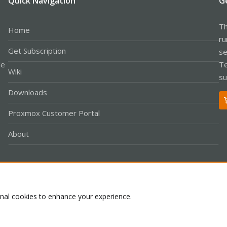
Quick Navigation
G
Th
Home
ru
Get Subscription
se
le
Te
Wiki
su
Downloads
Proxmox Customer Portal
About
Co
onal cookies to enhance your experience.