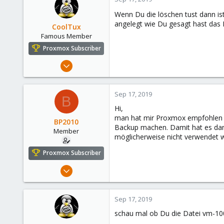
Wenn Du die löschen tust dann is
angelegt wie Du gesagt hast das 
CoolTux
Famous Member
Proxmox Subscriber
Mar 14, 2019
1,161
232
Sep 17, 2019
B
108
Hi,
48
man hat mir Proxmox empfohlen und
BP2010
Backup machen. Damit hat es dann
Member
möglicherweise nicht verwendet w
Proxmox Subscriber
Jan 31, 2019
36
2
Sep 17, 2019
13
schau mal ob Du die Datei vm-100-
56