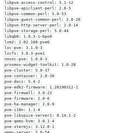
libpve-access-control: 5.1-12

libpve-apiclient-perl: 2.0-5

libpve-common-perl: 5.0-53

libpve-guest-common-perl: 2.0-20

libpve-http-server-perl: 2.0-14

libpve-storage-perl: 5.0-44

libqb0: 1.0.3-1~bpo9

lvm2: 2.02.168-pve6

lxc-pve: 3.1.0-3

lxcfs: 3.0.3-pve1

novnc-pve: 1.0.0-3

proxmox-widget-toolkit: 1.0-28

pve-cluster: 5.0-37

pve-container: 2.0-39

pve-docs: 5.4-2

pve-edk2-firmware: 1.20190312-1

pve-firewall: 3.0-22

pve-firmware: 2.0-6

pve-ha-manager: 2.0-9

pve-i18n: 1.1-4

pve-libspice-server1: 0.14.1-2

pve-qemu-kvm: 3.0.1-4

pve-xtermjs: 3.12.0-1

qemu-server: 5.0-54
