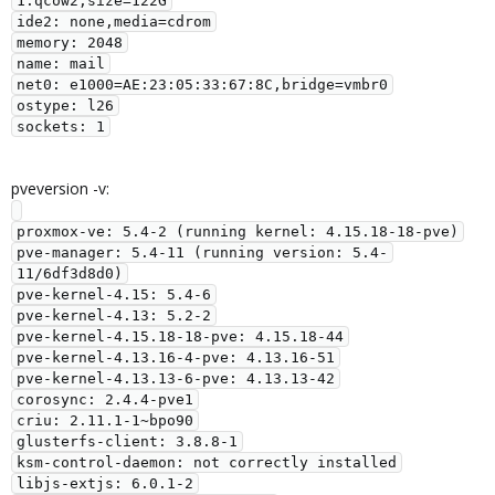
1.qcow2,size=122G

ide2: none,media=cdrom

memory: 2048

name: mail

net0: e1000=AE:23:05:33:67:8C,bridge=vmbr0

ostype: l26

pveversion -v:
proxmox-ve: 5.4-2 (running kernel: 4.15.18-18-pve)

pve-manager: 5.4-11 (running version: 5.4-
11/6df3d8d0)

pve-kernel-4.15: 5.4-6

pve-kernel-4.13: 5.2-2

pve-kernel-4.15.18-18-pve: 4.15.18-44

pve-kernel-4.13.16-4-pve: 4.13.16-51

pve-kernel-4.13.13-6-pve: 4.13.13-42

corosync: 2.4.4-pve1

criu: 2.11.1-1~bpo90

glusterfs-client: 3.8.8-1

ksm-control-daemon: not correctly installed

libjs-extjs: 6.0.1-2
