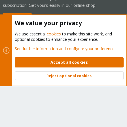
subscription. Get yours easily in our online shop.
Buy now!
We value your privacy
We use essential
cookies
to make this site work, and
optional cookies to enhance your experience.
Cookies
Proxmox Support Forum - Light Mode
See further information and configure your preferences
Contact us
Terms and rules
Privacy policy
Help
Home
R
S
Accept all cookies
S
®
Community platform by XenForo
© 2010-2026 XenForo Ltd.
Reject optional cookies
Top
Bott