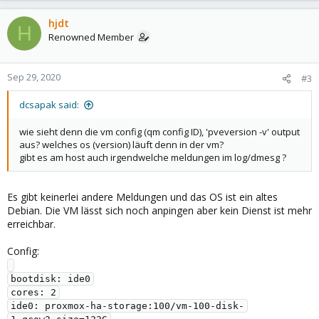
hjdt
H
Renowned Member
Sep 29, 2020
#3
dcsapak said:
wie sieht denn die vm config (qm config ID), 'pveversion -v' output
aus? welches os (version) läuft denn in der vm?
gibt es am host auch irgendwelche meldungen im log/dmesg ?
Es gibt keinerlei andere Meldungen und das OS ist ein altes
Debian. Die VM lässt sich noch anpingen aber kein Dienst ist mehr
erreichbar.
Config:
bootdisk: ide0

cores: 2

ide0: proxmox-ha-storage:100/vm-100-disk-