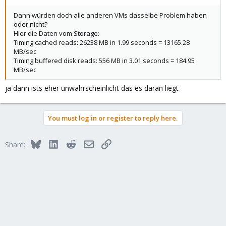
Dann würden doch alle anderen VMs dasselbe Problem haben
oder nicht?
Hier die Daten vom Storage:
Timing cached reads: 26238 MB in 1.99 seconds = 13165.28
MB/sec
Timing buffered disk reads: 556 MB in 3.01 seconds = 184.95
MB/sec
ja dann ists eher unwahrscheinlicht das es daran liegt
You must log in or register to reply here.
Bluesky
LinkedIn
Reddit
Email
Link
Share: