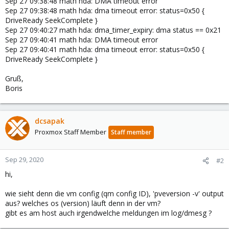
Sep 27 09:38:48 math hda: DMA timeout error
Sep 27 09:38:48 math hda: dma timeout error: status=0x50 {
DriveReady SeekComplete }
Sep 27 09:40:27 math hda: dma_timer_expiry: dma status == 0x21
Sep 27 09:40:41 math hda: DMA timeout error
Sep 27 09:40:41 math hda: dma timeout error: status=0x50 {
DriveReady SeekComplete }
Gruß,
Boris
dcsapak
Proxmox Staff Member
Staff member
Sep 29, 2020
#2
hi,
wie sieht denn die vm config (qm config ID), 'pveversion -v' output
aus? welches os (version) läuft denn in der vm?
gibt es am host auch irgendwelche meldungen im log/dmesg ?