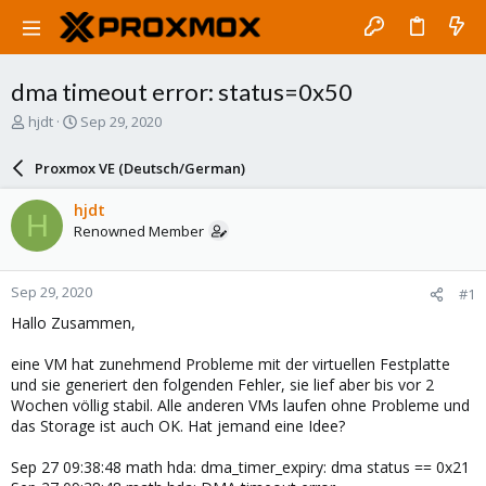
dma timeout error: status=0x50
T
S
hjdt
Sep 29, 2020
h
t
r
a
Proxmox VE (Deutsch/German)
e
r
a
t
hjdt
H
d
d
Renowned Member
s
a
t
t
a
e
Sep 29, 2020
#1
r
t
Hallo Zusammen,
e
r
eine VM hat zunehmend Probleme mit der virtuellen Festplatte
und sie generiert den folgenden Fehler, sie lief aber bis vor 2
Wochen völlig stabil. Alle anderen VMs laufen ohne Probleme und
das Storage ist auch OK. Hat jemand eine Idee?
Sep 27 09:38:48 math hda: dma_timer_expiry: dma status == 0x21