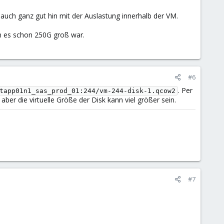
uch ganz gut hin mit der Auslastung innerhalb der VM.
 es schon 250G groß war.
#6
. Per
tapp01n1_sas_prod_01:244/vm-244-disk-1.qcow2
ber die virtuelle Größe der Disk kann viel größer sein.
#7