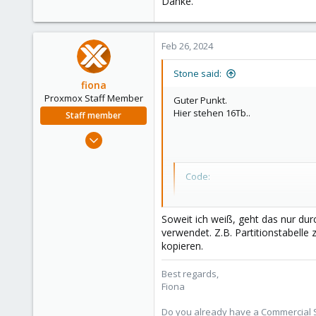
Danke.
Feb 26, 2024
Stone said:
fiona
Proxmox Staff Member
Guter Punkt.
Hier stehen 16Tb..
Staff member
Aug 1, 2019
7,011
2,285
Code:
278
qemu-img info /mnt/pve/
image: /mnt/pve/netapp0
Soweit ich weiß, geht das nur durc
file format: qcow2

verwendet. Z.B. Partitionstabelle
virtual size: 16 TiB (1
kopieren.
disk size: 30.3 GiB

cluster_size: 65536

Best regards,
Format specific informa
Fiona
    compat: 1.1

    compression type: zl
Do you already have a Commercial Su