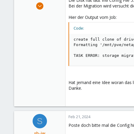
Die Disk hat laut VM Config File 5
e
Nov 18, 2016
Bei der Migration wird versucht d
r
44
Hier der Output vom Job:
4
73
Code:
43
create full clone of driv
Formatting '/mnt/pve/neta
TASK ERROR: storage migra
Hat jemand eine Idee woran das 
Danke.
Feb 21, 2024
S
Poste doch bitte mal die Config h
sb-jw