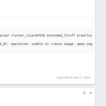
qcow2 cluster_size=65536 extended_l2=off preallocation=m
d_01' operation: unable to create image: qemu-img: /mnt/
Last edited:
Feb 21, 2024
#2