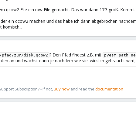
m qcow2 File ein raw File gemacht. Das war dann 17G groß. Kommt a
ieder ein qcow2 machen und das habe ich dann abgebrochen nachdem
 komisch...
? Den Pfad findest z.B. mit
/pfad/zur/disk.qcow2
pvesm path ne
ten an und wächst dann je nachdem wie viel wirklich gebraucht wird, a
pport Subscription? - If not,
Buy now
and read the
documentation