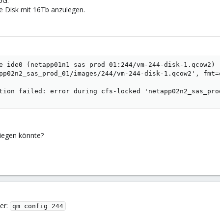
5G.
ie Disk mit 16Tb anzulegen.
e ide0 (netapp01n1_sas_prod_01:244/vm-244-disk-1.qcow2)

pp02n2_sas_prod_01/images/244/vm-244-disk-1.qcow2', fmt=
tion failed: error during cfs-locked 'netapp02n2_sas_pro
liegen könnte?
ier:
qm config 244