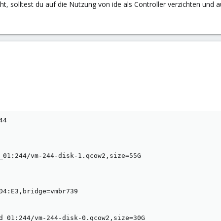
, solltest du auf die Nutzung von ide als Controller verzichten und au
4

_01:244/vm-244-disk-1.qcow2,size=55G

D4:E3,bridge=vmbr739

d_01:244/vm-244-disk-0.qcow2,size=30G
