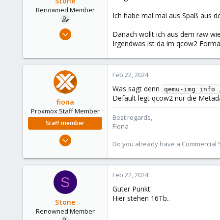
Stone
Renowned Member
Ich habe mal mal aus Spaß aus de
Nov 18, 2016
Danach wollt ich aus dem raw w
44
Irgendwas ist da im qcow2 Format
4
73
Feb 22, 2024
43
Was sagt denn
qemu-img info 
Default legt qcow2 nur die Metada
fiona
Proxmox Staff Member
Best regards,
Staff member
Fiona
Aug 1, 2019
Do you already have a Commercial Su
7,011
2,285
278
Feb 22, 2024
S
Guter Punkt.
Hier stehen 16Tb..
Stone
Renowned Member