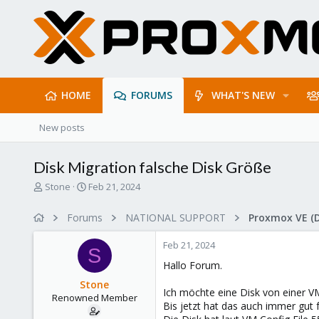
HOME
FORUMS
WHAT'S NEW
New posts
Disk Migration falsche Disk Größe
T
S
Stone
Feb 21, 2024
h
t
r
a
Forums
NATIONAL SUPPORT
Proxmox VE (
e
r
a
t
Feb 21, 2024
d
d
S
s
a
Hallo Forum.
t
t
Stone
a
e
Ich möchte eine Disk von einer V
Renowned Member
r
Bis jetzt hat das auch immer gut f
t