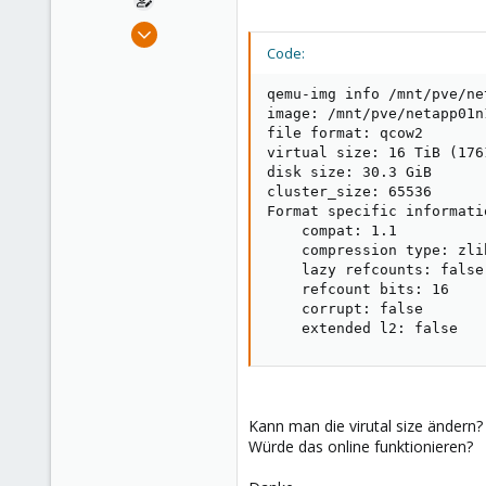
Nov 18, 2016
44
Code:
4
qemu-img info /mnt/pve/ne
73
image: /mnt/pve/netapp01n
43
file format: qcow2

virtual size: 16 TiB (176
disk size: 30.3 GiB

cluster_size: 65536

Format specific informatio
    compat: 1.1

    compression type: zlib
    lazy refcounts: false

    refcount bits: 16

    corrupt: false

    extended l2: false
Kann man die virutal size ändern
Würde das online funktionieren?