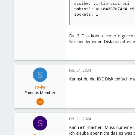
scsihw: virtio-scsi-pci

smbios1: uuid=287d74d4-c9
sockets: 1
Die 2. Disk konnte ich erfolgreic
Nur bei der einen Disk macht es e
Feb 21, 2024
S
Kannst du die IDE Disk einfach ma
sb-jw
Famous Member
Jan 23, 2018
1,843
302
Feb 21, 2024
S
128
Kann ich machen. Muss nur eine 
35
Ich glaube aber nicht das es was b