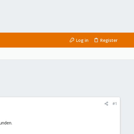
Log in
Register
#1
bunden.