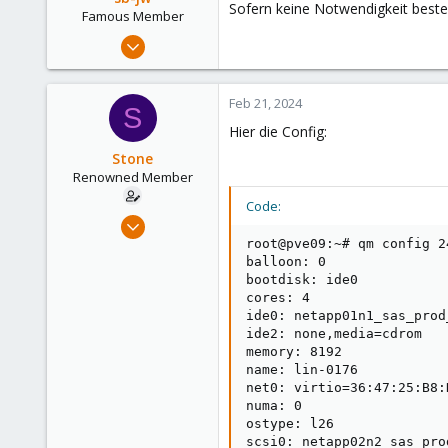
Sofern keine Notwendigkeit besteht
Famous Member
Jan 23, 2018
1,843
302
Feb 21, 2024
S
128
Hier die Config:
35
Stone
Renowned Member
Code:
Nov 18, 2016
44
root@pve09:~# qm config 24
balloon: 0

4
bootdisk: ide0

73
cores: 4

ide0: netapp01n1_sas_prod
43
ide2: none,media=cdrom

memory: 8192

name: lin-0176

net0: virtio=36:47:25:B8:
numa: 0

ostype: l26

scsi0: netapp02n2_sas_pro