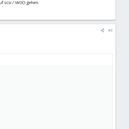
f scsi / VirtIO gehen.
#3