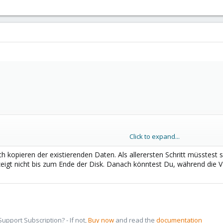
Click to expand...
netapp01n1_sas_prod_01/images/244/vm-244-disk-1.qcow2

1n1_sas_prod_01/images/244/vm-244-disk-1.qcow2

h kopieren der existierenden Daten. Als allerersten Schritt müsstest s
 zeigt nicht bis zum Ende der Disk. Danach könntest Du, während die V
7610439655424 bytes)

tion:

ib

pport Subscription? - If not,
Buy now
and read the
documentation