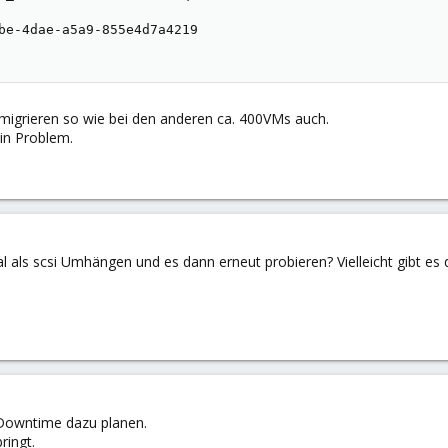
be-4dae-a5a9-855e4d7a4219

h migrieren so wie bei den anderen ca. 400VMs auch.
in Problem.
l als scsi Umhängen und es dann erneut probieren? Vielleicht gibt es 
Downtime dazu planen.
ringt.