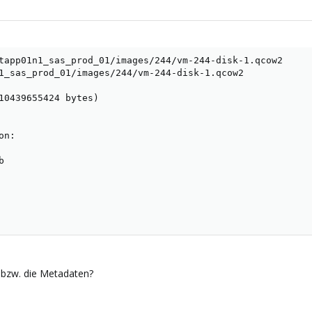
tapp01n1_sas_prod_01/images/244/vm-244-disk-1.qcow2

1_sas_prod_01/images/244/vm-244-disk-1.qcow2

10439655424 bytes)

n:



? bzw. die Metadaten?