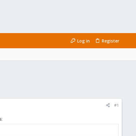
Log in
Register
#1
s: