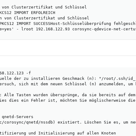
 von Clusterzertifikat und Schlüssel

KCS12 IMPORT ERFOLREICH

n von Clusterzertifikat und Schlüssel

PKCS12 IMPORT SUCCESSHost-Schlüsselüberprüfung fehlgeschl
e=yes' - lroot 192.168.122.93 corosync-qdevice-net-certu
68.122.123 -f

uelle der zu installieren Geschmack (n): "/root/.ssh/id_r
ersuch, sich mit dem neuen Schlüssel (n) anzumelden, um 
: Alle Tasten wurden übersprünge, da sie bereits auf dem
ies dies ein Fehler ist, möchten Sie möglischerweise die 
 qnetd-Servers

c/corosync/qnetd/nssdb) existiert. Löschen Sie es, um neu
tifizierung und Initialisierung auf allen Knoten
