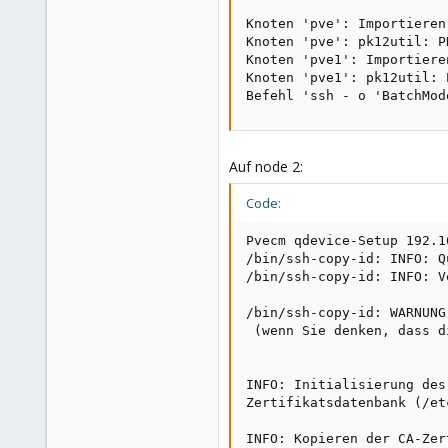
Knoten 'pve': Importieren
Knoten 'pve': pk12util: P
Knoten 'pve1': Importiere
Knoten 'pve1': pk12util: 
Befehl 'ssh - o 'BatchMod
Auf node 2:
Code:
Pvecm qdevice-Setup 192.1
/bin/ssh-copy-id: INFO: Q
/bin/ssh-copy-id: INFO: V
/bin/ssh-copy-id: WARNUNG
 (wenn Sie denken, dass d
INFO: Initialisierung des
Zertifikatsdatenbank (/et
INFO: Kopieren der CA-Zer