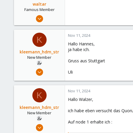
waltar
Famous Member
Jul 29, 2024
1,888
600
Nov 11, 2024
K
123
Hallo Hannes,
ja habe ich.
kleemann_hdm_str
New Member
Gruss aus Stuttgart
Nov 7, 2024
Uli
18
1
Nov 11, 2024
3
K
Hallo Walzer,
kleemann_hdm_str
ich habe eben versucht das Quorum
New Member
Auf node 1 erhalte ich :
Nov 7, 2024
18