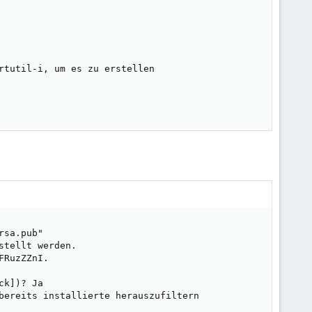
rtutil-i, um es zu erstellen

sa.pub"

tellt werden.

RuzZZnI.

k])? Ja

bereits installierte herauszufiltern
