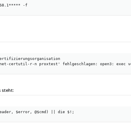
68.1***** -f
ertifizierungsorganisation

net-certutil-r-n proxtest' fehlgeschlagen: open3: exec v
s steht:
eader, $error, @$cmd) || die $!;