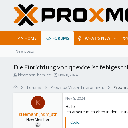
HOME
FORUMS
WHAT'S NEW
New posts
Die Einrichtung von qdevice ist fehlgesch
T
S
kleemann_hdm_str
Nov 8, 2024
h
t
r
a
Forums
Proxmox Virtual Environment
e
r
a
t
Nov 8, 2024
d
d
K
s
a
Hallo
t
t
Ich arbeite mich eben in den Grund
kleemann_hdm_str
a
e
New Member
r
Code:
t