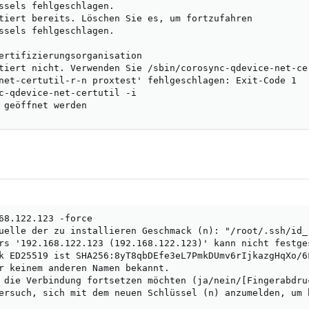
ssels fehlgeschlagen.

tiert bereits. Löschen Sie es, um fortzufahren

ssels fehlgeschlagen.

ertifizierungsorganisation

tiert nicht. Verwenden Sie /sbin/corosync-qdevice-net-ce
net-certutil-r-n proxtest' fehlgeschlagen: Exit-Code 1

c-qdevice-net-certutil -i

 geöffnet werden
68.122.123 -force

uelle der zu installieren Geschmack (n): "/root/.ssh/id_r
rs '192.168.122.123 (192.168.122.123)' kann nicht festges
k ED25519 ist SHA256:8yT8qbDEfe3eL7PmkDUmv6rIjkazgHqXo/6F
r keinem anderen Namen bekannt.

 die Verbindung fortsetzen möchten (ja/nein/[Fingerabdruc
ersuch, sich mit dem neuen Schlüssel (n) anzumelden, um 