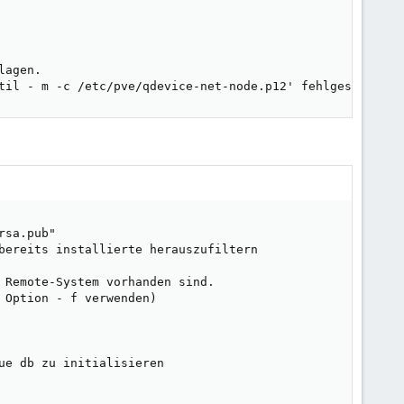
agen.

til - m -c /etc/pve/qdevice-net-node.p12' fehlgeschlagen
sa.pub"

bereits installierte herauszufiltern

 Remote-System vorhanden sind.

Option - f verwenden)

e db zu initialisieren
