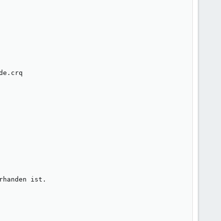
e.crq

handen ist.
