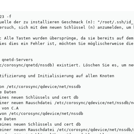
3 -f

uelle der zu installieren Geschmack (n): "/root/.ssh/id_r
ersuch, sich mit dem neuen Schlüssel (n) anzumelden, um 
: Alle Tasten wurden übersprünge, da sie bereits auf dem
ies dies ein Fehler ist, möchten Sie möglischerweise die 
 qnetd-Servers

c/corosync/qnetd/nssdb) existiert. Löschen Sie es, um neu
tifizierung und Initialisierung auf allen Knoten

on /etc/corosync/qdevice/net/nssdb

 Daten

ines neuen Schlüssels und cert db

iner neuen Rauschdatei /etc/corosync/qdevice/net/nssdb/no
von C.A

von /etc/corosync/qdevice/net/nssdb

 Daten

eines neuen Schlüssels und cert db

einer neuen Rauschdatei /etc/corosync/qdevice/net/nssdb/n