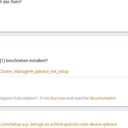
h das fixen?
[1] beschrieben installiert?
/Cluster_Manager#_qdevice_net_setup
pport Subscription? - If not,
Buy now
and read the
documentation
er.com/setup-a-p...berrypi-as-a-third-quorum-vote-device-qdevice