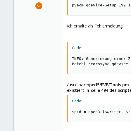
e
Nov 7, 2024
pvecm qdevice-Setup 192.1
r
18
1
3
Ich erhalte als Fehlermeldung:
Code:
INFO: Generierung einer Z
Befehl 'corosync-qdevice-
/usr/share/perl5/PVE/Tools.pm
existiert in Zeile 494 des Script
Code:
$pid = open3 ($writer, $r