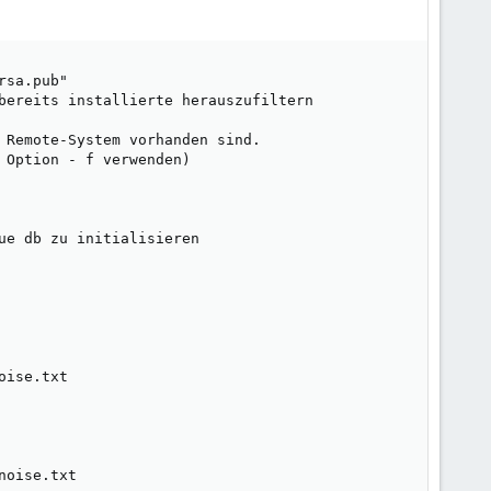
sa.pub"

bereits installierte herauszufiltern

 Remote-System vorhanden sind.

Option - f verwenden)

e db zu initialisieren

ise.txt

oise.txt
