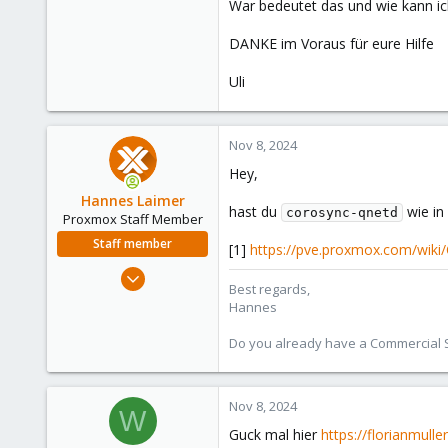
War bedeutet das und wie kann ic
DANKE im Voraus für eure Hilfe
Uli
Nov 8, 2024
Hey,
Hannes Laimer
hast du
wie in 
corosync-qnetd
Proxmox Staff Member
Staff member
[1]
https://pve.proxmox.com/wiki
Jul 27, 2020
Best regards,
961
Hannes
246
Do you already have a Commercial Su
88
27
Nov 8, 2024
W
Guck mal hier
https://florianmull