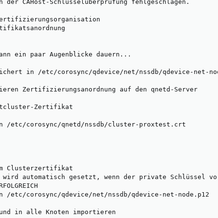
n der CAHost-Schlüsselüberprüfung fehlgeschlagen.

ertifizierungsorganisation

tifikatsanordnung

ann ein paar Augenblicke dauern...

ichert in /etc/corosync/qdevice/net/nssdb/qdevice-net-nod
ieren Zertifizierungsanordnung auf den qnetd-Server

tcluster-Zertifikat

n /etc/corosync/qnetd/nssdb/cluster-proxtest.crt

m Clusterzertifikat

 wird automatisch gesetzt, wenn der private Schlüssel vor
RFOLGREICH

n /etc/corosync/qdevice/net/nssdb/qdevice-net-node.p12

und in alle Knoten importieren
