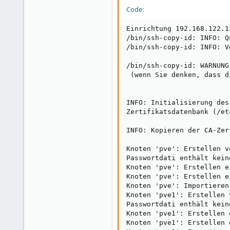
Code:
1
3
Einrichtung 192.168.122.12
/bin/ssh-copy-id: INFO: Q
/bin/ssh-copy-id: INFO: V
/bin/ssh-copy-id: WARNUNG
 (wenn Sie denken, dass d
INFO: Initialisierung des
Zertifikatsdatenbank (/et
INFO: Kopieren der CA-Zer
Knoten 'pve': Erstellen v
Passwortdati enthält keine
Knoten 'pve': Erstellen e
Knoten 'pve': Erstellen e
Knoten 'pve': Importieren 
Knoten 'pve1': Erstellen 
Passwortdati enthält keine
Knoten 'pve1': Erstellen 
Knoten 'pve1': Erstellen 