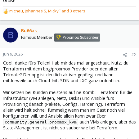
Grüße
micneu
,
Johannes S
,
MickyF
and 3 others
R
e
a
c
Bu66as
B
t
Famous Member
Proxmox Subscriber
i
o
n
Jun 9, 2026
#2
s
Cool, danke fürs Teilen! Hab mir das mal angeschaut. Nutzt du
:
Terraform mit dem bpg/proxmox Provider oder den alten
Telmate? Der bpg ist deutlich aktiver gepflegt und kann
mittlerweile auch Cloud-Init, SDN und LXC ganz ordentlich.
Wir setzen bei Kunden meistens auf ne Kombi: Terraform für die
Infrastruktur (VM anlegen, Netz, Disks) und Ansible fürs
Provisioning danach (Pakete, Configs, Hardening). Terraform
allein wird halt schnell fummelig wenn man im Gast noch viel
konfigurieren will, und Ansible allein kann zwar über
auch VMs anlegen, aber das
community.general.proxmox_kvm
State-Management ist nicht so sauber wie bei Terraform.