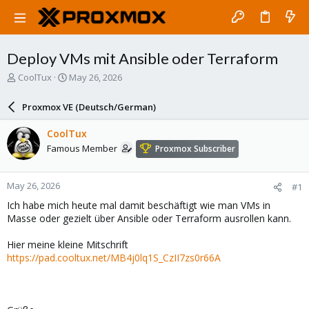
Deploy VMs mit Ansible oder Terraform
T
S
CoolTux
May 26, 2026
h
t
r
a
Proxmox VE (Deutsch/German)
e
r
a
t
CoolTux
d
d
Famous Member
Proxmox Subscriber
s
a
t
t
a
e
May 26, 2026
#1
r
t
Ich habe mich heute mal damit beschäftigt wie man VMs in
e
Masse oder gezielt über Ansible oder Terraform ausrollen kann.
r
Hier meine kleine Mitschrift
https://pad.cooltux.net/MB4j0lq1S_CzII7zs0r66A