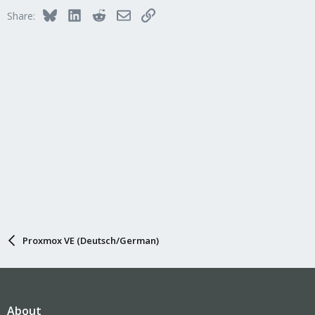
Bluesky
LinkedIn
Reddit
Email
Link
Share:
Proxmox VE (Deutsch/German)
About