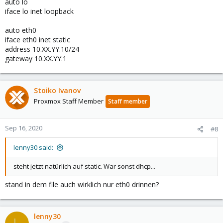
auto lo
iface lo inet loopback
auto eth0
iface eth0 inet static
address 10.XX.YY.10/24
gateway 10.XX.YY.1
Stoiko Ivanov
Proxmox Staff Member
Staff member
Sep 16, 2020
#8
lenny30 said:
steht jetzt natürlich auf static. War sonst dhcp...
stand in dem file auch wirklich nur eth0 drinnen?
lenny30