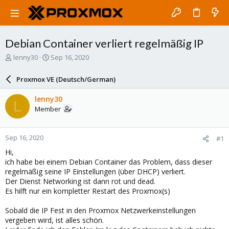
Debian Container verliert regelmäßig IP
T
S
lenny30
Sep 16, 2020
h
t
r
a
Proxmox VE (Deutsch/German)
e
r
a
t
lenny30
L
d
d
Member
s
a
t
t
a
e
Sep 16, 2020
#1
r
t
Hi,
e
ich habe bei einem Debian Container das Problem, dass dieser
r
regelmäßig seine IP Einstellungen (über DHCP) verliert.
Der Dienst Networking ist dann rot und dead.
Es hilft nur ein kompletter Restart des Proxmox(s)
Sobald die IP Fest in den Proxmox Netzwerkeinstellungen
vergeben wird, ist alles schön.