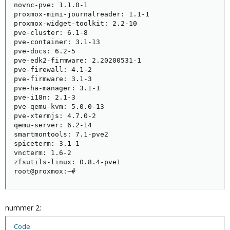
novnc-pve: 1.1.0-1

proxmox-mini-journalreader: 1.1-1

proxmox-widget-toolkit: 2.2-10

pve-cluster: 6.1-8

pve-container: 3.1-13

pve-docs: 6.2-5

pve-edk2-firmware: 2.20200531-1

pve-firewall: 4.1-2

pve-firmware: 3.1-3

pve-ha-manager: 3.1-1

pve-i18n: 2.1-3

pve-qemu-kvm: 5.0.0-13

pve-xtermjs: 4.7.0-2

qemu-server: 6.2-14

smartmontools: 7.1-pve2

spiceterm: 3.1-1

vncterm: 1.6-2

zfsutils-linux: 0.8.4-pve1

root@proxmox:~#
nummer 2:
Code: