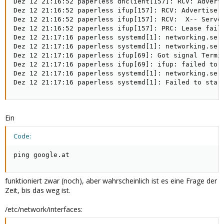
Dez 12 21:16:52 paperless dhclient[157]: RCV: Adverti
Dez 12 21:16:52 paperless ifup[157]: RCV: Advertise m
Dez 12 21:16:52 paperless ifup[157]: RCV:  X-- Server
Dez 12 21:16:52 paperless ifup[157]: PRC: Lease faile
Dez 12 21:17:16 paperless systemd[1]: networking.serv
Dez 12 21:17:16 paperless systemd[1]: networking.serv
Dez 12 21:17:16 paperless ifup[69]: Got signal Termin
Dez 12 21:17:16 paperless ifup[69]: ifup: failed to b
Dez 12 21:17:16 paperless systemd[1]: networking.serv
Dez 12 21:17:16 paperless systemd[1]: Failed to star
Ein
Code:
ping google.at
funktioniert zwar (noch), aber wahrscheinlich ist es eine Frage der
Zeit, bis das weg ist.
/etc/network/interfaces: