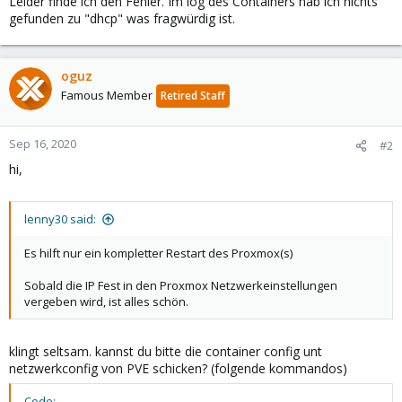
Leider finde ich den Fehler. Im log des Containers hab ich nichts
gefunden zu "dhcp" was fragwürdig ist.
oguz
Famous Member
Retired Staff
Sep 16, 2020
#2
hi,
lenny30 said:
Es hilft nur ein kompletter Restart des Proxmox(s)
Sobald die IP Fest in den Proxmox Netzwerkeinstellungen
vergeben wird, ist alles schön.
klingt seltsam. kannst du bitte die container config unt
netzwerkconfig von PVE schicken? (folgende kommandos)
Code: