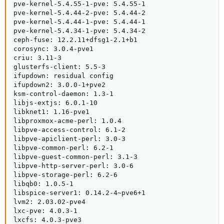
pve-kernel-5.4.55-1-pve: 5.4.55-1

pve-kernel-5.4.44-2-pve: 5.4.44-2

pve-kernel-5.4.44-1-pve: 5.4.44-1

pve-kernel-5.4.34-1-pve: 5.4.34-2

ceph-fuse: 12.2.11+dfsg1-2.1+b1

corosync: 3.0.4-pve1

criu: 3.11-3

glusterfs-client: 5.5-3

ifupdown: residual config

ifupdown2: 3.0.0-1+pve2

ksm-control-daemon: 1.3-1

libjs-extjs: 6.0.1-10

libknet1: 1.16-pve1

libproxmox-acme-perl: 1.0.4

libpve-access-control: 6.1-2

libpve-apiclient-perl: 3.0-3

libpve-common-perl: 6.2-1

libpve-guest-common-perl: 3.1-3

libpve-http-server-perl: 3.0-6

libpve-storage-perl: 6.2-6

libqb0: 1.0.5-1

libspice-server1: 0.14.2-4~pve6+1

lvm2: 2.03.02-pve4

lxc-pve: 4.0.3-1

lxcfs: 4.0.3-pve3
