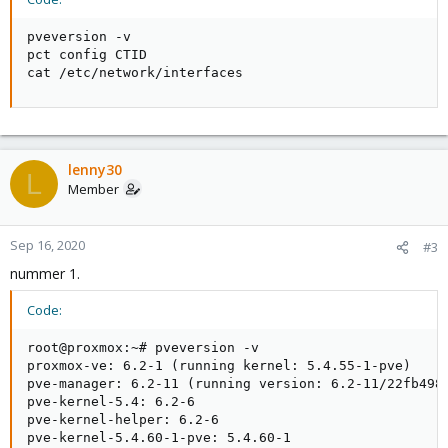
pveversion -v

pct config CTID

cat /etc/network/interfaces
lenny30
L
Member
Sep 16, 2020
#3
nummer 1.
Code:
root@proxmox:~# pveversion -v

proxmox-ve: 6.2-1 (running kernel: 5.4.55-1-pve)

pve-manager: 6.2-11 (running version: 6.2-11/22fb4983
pve-kernel-5.4: 6.2-6

pve-kernel-helper: 6.2-6

pve-kernel-5.4.60-1-pve: 5.4.60-1
