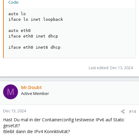
Code:
auto lo

iface lo inet loopback

auto eth0

iface eth0 inet dhcp

iface eth0 inet6 dhcp
Last edited:
Dec 13, 2024
Mr.Doubt
M
Active Member
Dec 13, 2024
#14
Hast Du mal in der Containerconfig testweise IPv6 auf Static
gesetzt?
Bleibt dann die IPv4 Konnktivität?