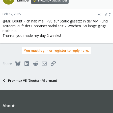
Member
Proxmox Subscriber
Feb 17, 2025
#17
@Mr. Doubt - ich hab mal IPv6 auf Static gesetzt in der VM - und
seitdem läuft der Container stabil seit 2 Wochen. So lange gings
noch nie.
Thanks, you made my
day
2 weeks!
You must log in or register to reply here.
Bluesky
LinkedIn
Reddit
Email
Link
Share:
Proxmox VE (Deutsch/German)
About