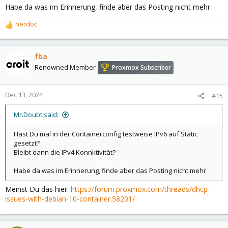
Habe da was im Erinnerung, finde aber das Posting nicht mehr
nerdoc
R
e
a
c
fba
t
Renowned Member
Proxmox Subscriber
i
o
n
Dec 13, 2024
#15
s
:
Mr.Doubt said:
Hast Du mal in der Containerconfig testweise IPv6 auf Static
gesetzt?
Bleibt dann die IPv4 Konnktivität?
Habe da was im Erinnerung, finde aber das Posting nicht mehr
Meinst Du das hier:
https://forum.proxmox.com/threads/dhcp-
issues-with-debian-10-container.58201/