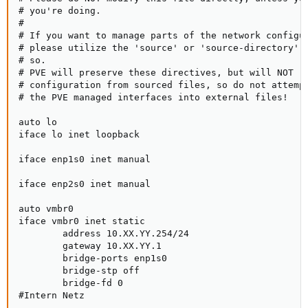
# you're doing.

#

# If you want to manage parts of the network configur
# please utilize the 'source' or 'source-directory' d
# so.

# PVE will preserve these directives, but will NOT re
# configuration from sourced files, so do not attempt
# the PVE managed interfaces into external files!

auto lo

iface lo inet loopback

iface enp1s0 inet manual

iface enp2s0 inet manual

auto vmbr0

iface vmbr0 inet static

        address 10.XX.YY.254/24

        gateway 10.XX.YY.1

        bridge-ports enp1s0

        bridge-stp off

        bridge-fd 0

#Intern Netz
