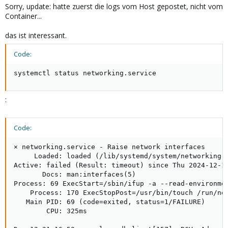
Sorry, update: hatte zuerst die logs vom Host gepostet, nicht vom
Container...
das ist interessant.
Code:
systemctl status networking.service
:
Code:
× networking.service - Raise network interfaces

     Loaded: loaded (/lib/systemd/system/networking.s
Active: failed (Result: timeout) since Thu 2024-12-12
       Docs: man:interfaces(5)

Process: 69 ExecStart=/sbin/ifup -a --read-environmen
    Process: 170 ExecStopPost=/usr/bin/touch /run/net
   Main PID: 69 (code=exited, status=1/FAILURE)

        CPU: 325ms
