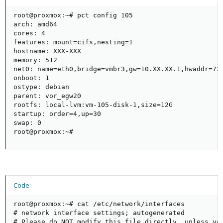
root@proxmox:~# pct config 105

arch: amd64

cores: 4

features: mount=cifs,nesting=1

hostname: XXX-XXX

memory: 512

net0: name=eth0,bridge=vmbr3,gw=10.XX.XX.1,hwaddr=72:
onboot: 1

ostype: debian

parent: vor_egw20

rootfs: local-lvm:vm-105-disk-1,size=12G

startup: order=4,up=30

swap: 0

root@proxmox:~#
Code:
root@proxmox:~# cat /etc/network/interfaces

# network interface settings; autogenerated

# Please do NOT modify this file directly, unless you