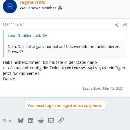
ragman1976
R
Well-Known Member
Mar 11, 2021
#5
Leon Gaultier said:
Nein. Das sollte ganz normal auf Netzwerkebene funktionieren.
Firewall?
Habs hinbekommen. Ich musste in der Datei nano
/etc/ssh/sshd_config die Zeile
einfügen.
 PermitRootLogin yes
Jetzt funktioniert es.
Danke.
Last edited:
Mar 12, 2021
You must log in or register to reply here.
Bluesky
LinkedIn
Reddit
Email
Link
Share: