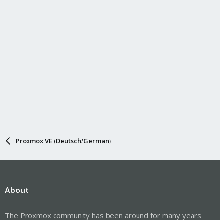
Proxmox VE (Deutsch/German)
About
The Proxmox community has been around for many years