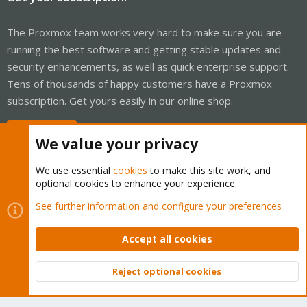
The Proxmox team works very hard to make sure you are
running the best software and getting stable updates and
security enhancements, as well as quick enterprise support.
Tens of thousands of happy customers have a Proxmox
subscription. Get yours easily in our online shop.
Buy now!
We value your privacy
We use essential
cookies
to make this site work, and
optional cookies to enhance your experience.
Cookies
Proxmox Support Forum - Light Mode
See further information and configure your preferences
Contact us
Terms and rules
Privacy policy
Help
Home
R
S
Accept all cookies
S
®
Community platform by XenForo
© 2010-2026 XenForo Ltd.
Reject optional cookies
Top
Bott