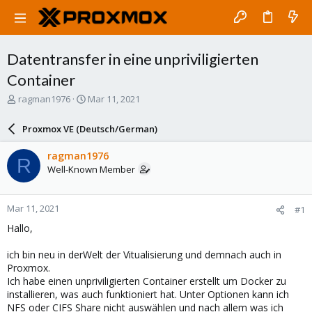
Datentransfer in eine unpriviligierten
Container
T
S
ragman1976
Mar 11, 2021
h
t
r
a
Proxmox VE (Deutsch/German)
e
r
a
t
ragman1976
R
d
d
Well-Known Member
s
a
t
t
a
e
Mar 11, 2021
#1
r
t
Hallo,
e
r
ich bin neu in derWelt der Vitualisierung und demnach auch in
Proxmox.
Ich habe einen unpriviligierten Container erstellt um Docker zu
installieren, was auch funktioniert hat. Unter Optionen kann ich
NFS oder CIFS Share nicht auswählen und nach allem was ich