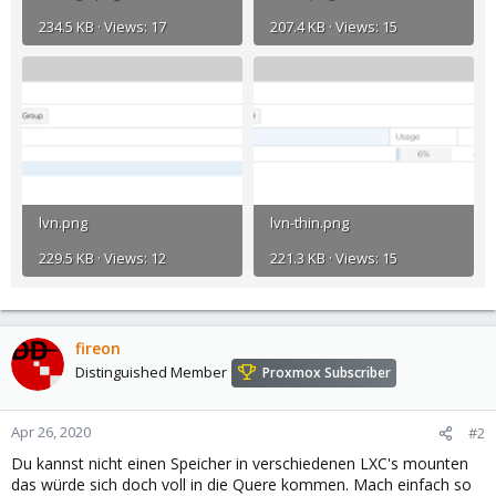
234.5 KB · Views: 17
207.4 KB · Views: 15
lvn.png
lvn-thin.png
229.5 KB · Views: 12
221.3 KB · Views: 15
fireon
Distinguished Member
Proxmox Subscriber
Apr 26, 2020
#2
Du kannst nicht einen Speicher in verschiedenen LXC's mounten
das würde sich doch voll in die Quere kommen. Mach einfach so