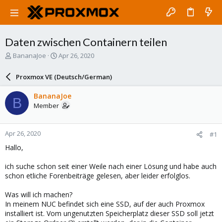
Daten zwischen Containern teilen
T
S
BananaJoe
Apr 26, 2020
h
t
r
a
Proxmox VE (Deutsch/German)
e
r
a
t
BananaJoe
B
d
d
Member
s
a
t
t
a
e
Apr 26, 2020
#1
r
t
Hallo,
e
r
ich suche schon seit einer Weile nach einer Lösung und habe auch
schon etliche Forenbeiträge gelesen, aber leider erfolglos.
Was will ich machen?
In meinem NUC befindet sich eine SSD, auf der auch Proxmox
installiert ist. Vom ungenutzten Speicherplatz dieser SSD soll jetzt