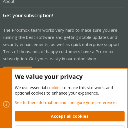
About
Get your subscription!
The Proxmox team works very hard to make sure you are
running the best software and getting stable updates and
security enhancements, as well as quick enterprise support.
Tens of thousands of happy customers have a Proxmox
subscription. Get yours easily in our online shop.
Buy now!
We value your privacy
We use essential
cookies
to make this site work, and
optional cookies to enhance your experience.
Cookies
Proxmox Support Forum - Light Mode
See further information and configure your preferences
Contact us
Terms and rules
Privacy policy
Help
Home
R
S
Accept all cookies
S
®
Community platform by XenForo
© 2010-2026 XenForo Ltd.