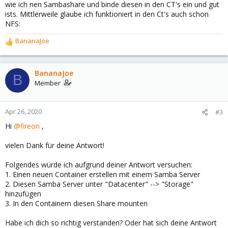
wie ich nen Sambashare und binde diesen in den CT's ein und gut
ists. Mittlerweile glaube ich funktioniert in den Ct's auch schon
NFS:
BananaJoe
R
e
a
c
BananaJoe
B
t
Member
i
o
n
Apr 26, 2020
#3
s
Hi
@fireon
,
:
vielen Dank für deine Antwort!
Folgendes würde ich aufgrund deiner Antwort versuchen:
1. Einen neuen Container erstellen mit einem Samba Server
2. Diesen Samba Server unter "Datacenter" --> "Storage"
hinzufügen
3. In den Containern diesen Share mounten
Habe ich dich so richtig verstanden? Oder hat sich deine Antwort