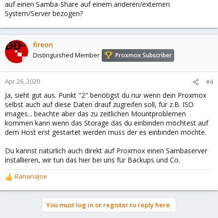
auf einen Samba-Share auf einem anderen/externen
System/Server bezogen?
fireon
Distinguished Member
Proxmox Subscriber
Apr 26, 2020
#4
Ja, sieht gut aus. Punkt "2" benötigst du nur wenn dein Proxmox
selbst auch auf diese Daten drauf zugreifen soll, für z.B. ISO
images... beachte aber das zu zeitlichen Mountproblemen
kommen kann wenn das Storage das du einbinden möchtest auf
dem Host erst gestartet werden muss der es einbinden möchte.
Du kannst natürlich auch direkt auf Proxmox einen Sambaserver
installieren, wir tun das hier bei uns für Backups und Co.
BananaJoe
R
e
a
You must log in or register to reply here.
c
t