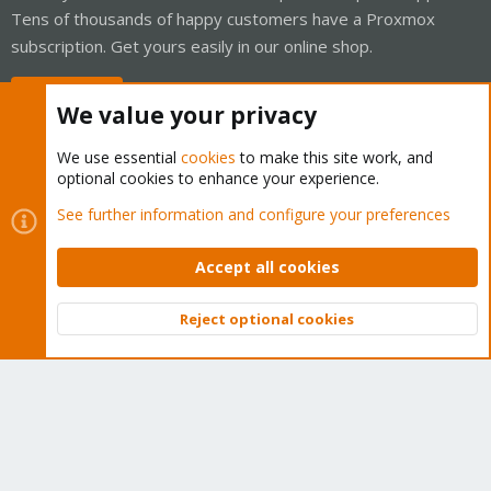
Tens of thousands of happy customers have a Proxmox
subscription. Get yours easily in our online shop.
Buy now!
We value your privacy
We use essential
cookies
to make this site work, and
optional cookies to enhance your experience.
Cookies
Proxmox Support Forum - Light Mode
See further information and configure your preferences
Contact us
Terms and rules
Privacy policy
Help
Home
R
S
Accept all cookies
S
®
Community platform by XenForo
© 2010-2026 XenForo Ltd.
Reject optional cookies
Top
Bott