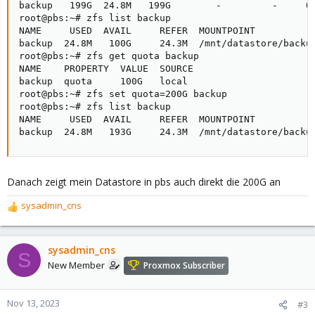
backup   199G  24.8M   199G        -         -     0%
root@pbs:~# zfs list backup

NAME     USED  AVAIL     REFER  MOUNTPOINT

backup  24.8M   100G     24.3M  /mnt/datastore/backup
root@pbs:~# zfs get quota backup

NAME    PROPERTY  VALUE  SOURCE

backup  quota     100G   local

root@pbs:~# zfs set quota=200G backup

root@pbs:~# zfs list backup

NAME     USED  AVAIL     REFER  MOUNTPOINT

backup  24.8M   193G     24.3M  /mnt/datastore/backu
Danach zeigt mein Datastore in pbs auch direkt die 200G an
sysadmin_cns
R
e
a
c
sysadmin_cns
S
t
New Member
Proxmox Subscriber
i
o
n
Nov 13, 2023
#3
s