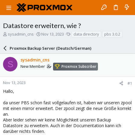
Datastore erweitern, wie ?
T
S
T
sysadmin_cns
Nov 13, 2023
data directory
pbs 3.0.2
h
t
a
r
a
g
Proxmox Backup Server (Deutsch/German)
e
r
s
a
t
sysadmin_cns
d
d
S
s
a
New Member
Proxmox Subscriber
t
t
a
e
r
Nov 13, 2023
#1
t
Hallo,
e
r
da unser PBS schon fast vollgelaufen ist, haben wir unseren zpool
mit einen mirror erweitert. Der zpool zeigt die neue Größe korrekt
an.
Aber leider sehen wir keine Möglichkeit unseren Backup
Datastore zu erweitern. Auch in der Documentation kann ich
darüber nichts finden.