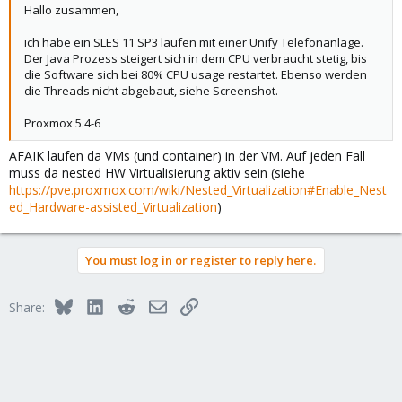
Hallo zusammen,
ich habe ein SLES 11 SP3 laufen mit einer Unify Telefonanlage.
Der Java Prozess steigert sich in dem CPU verbraucht stetig, bis
die Software sich bei 80% CPU usage restartet. Ebenso werden
die Threads nicht abgebaut, siehe Screenshot.
Proxmox 5.4-6
AFAIK laufen da VMs (und container) in der VM. Auf jeden Fall
muss da nested HW Virtualisierung aktiv sein (siehe
https://pve.proxmox.com/wiki/Nested_Virtualization#Enable_Nest
ed_Hardware-assisted_Virtualization
)
You must log in or register to reply here.
Bluesky
LinkedIn
Reddit
Email
Link
Share: