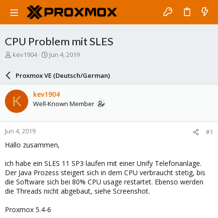
CPU Problem mit SLES
T
S
kev1904
Jun 4, 2019
h
t
r
a
Proxmox VE (Deutsch/German)
e
r
a
t
kev1904
K
d
d
Well-Known Member
s
a
t
t
a
e
Jun 4, 2019
#1
r
t
Hallo zusammen,
e
r
ich habe ein SLES 11 SP3 laufen mit einer Unify Telefonanlage.
Der Java Prozess steigert sich in dem CPU verbraucht stetig, bis
die Software sich bei 80% CPU usage restartet. Ebenso werden
die Threads nicht abgebaut, siehe Screenshot.
Proxmox 5.4-6