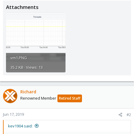
Attachments
vm1.PNG
35.2 KB · Views: 13
Richard
Renowned Member
Retired Staff
Jun 17, 2019
#2
kev1904 said: