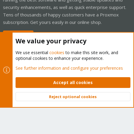
security enhancements, as well as quick enterprise support.
Tens of thousands of happy customers have a Proxmox
subscription. Get yours easily in our online shop.
Buy now!
We value your privacy
We use essential
cookies
to make this site work, and
optional cookies to enhance your experience.
Cookies
Proxmox Support Forum - Light Mode
See further information and configure your preferences
Contact us
Terms and rules
Privacy policy
Help
Home
R
S
Accept all cookies
S
®
Community platform by XenForo
© 2010-2026 XenForo Ltd.
Reject optional cookies
Top
Bott