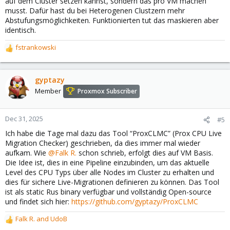
auf dem Cluster setzen kannst, sondern das pro VM machen
musst. Dafür hast du bei Heterogenen Clustzern mehr
Abstufungsmöglichkeiten. Funktionierten tut das maskieren aber
identisch.
fstrankowski
R
e
a
c
gyptazy
t
Member
Proxmox Subscriber
i
o
n
Dec 31, 2025
#5
s
Ich habe die Tage mal dazu das Tool “ProxCLMC” (Prox CPU Live
:
Migration Checker) geschrieben, da dies immer mal wieder
aufkam. Wie
@Falk R.
schon schrieb, erfolgt dies auf VM Basis.
Die Idee ist, dies in eine Pipeline einzubinden, um das aktuelle
Level des CPU Typs über alle Nodes im Cluster zu erhalten und
dies für sichere Live-Migrationen definieren zu können. Das Tool
ist als static Rus binary verfügbar und vollständig Open-source
und findet sich hier:
https://github.com/gyptazy/ProxCLMC
Falk R.
and
UdoB
R