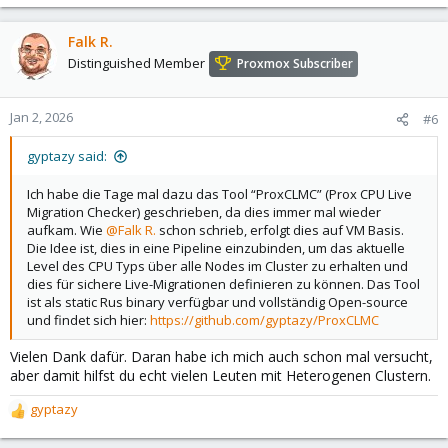
e
a
c
Falk R.
t
Distinguished Member
Proxmox Subscriber
i
o
n
Jan 2, 2026
#6
s
:
gyptazy said:
Ich habe die Tage mal dazu das Tool “ProxCLMC” (Prox CPU Live
Migration Checker) geschrieben, da dies immer mal wieder
aufkam. Wie
@Falk R.
schon schrieb, erfolgt dies auf VM Basis.
Die Idee ist, dies in eine Pipeline einzubinden, um das aktuelle
Level des CPU Typs über alle Nodes im Cluster zu erhalten und
dies für sichere Live-Migrationen definieren zu können. Das Tool
ist als static Rus binary verfügbar und vollständig Open-source
und findet sich hier:
https://github.com/gyptazy/ProxCLMC
Vielen Dank dafür. Daran habe ich mich auch schon mal versucht,
aber damit hilfst du echt vielen Leuten mit Heterogenen Clustern.
gyptazy
R
e