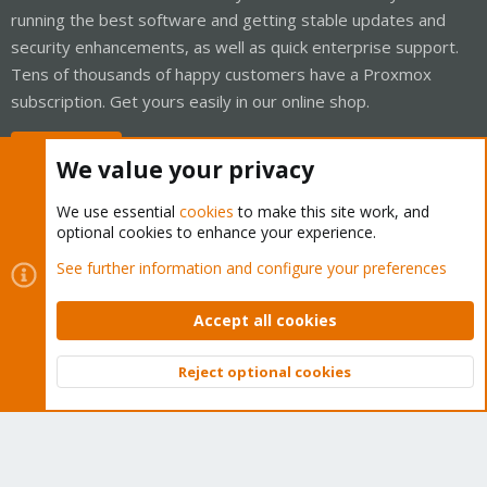
running the best software and getting stable updates and
security enhancements, as well as quick enterprise support.
Tens of thousands of happy customers have a Proxmox
subscription. Get yours easily in our online shop.
Buy now!
We value your privacy
We use essential
cookies
to make this site work, and
optional cookies to enhance your experience.
Cookies
Proxmox Support Forum - Light Mode
See further information and configure your preferences
Contact us
Terms and rules
Privacy policy
Help
Home
R
S
Accept all cookies
S
®
Community platform by XenForo
© 2010-2026 XenForo Ltd.
Reject optional cookies
Top
Bott