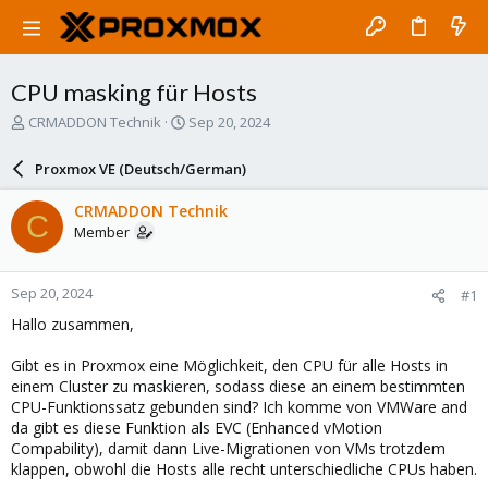
CPU masking für Hosts
T
S
CRMADDON Technik
Sep 20, 2024
h
t
r
a
Proxmox VE (Deutsch/German)
e
r
a
t
CRMADDON Technik
C
d
d
Member
s
a
t
t
a
e
Sep 20, 2024
#1
r
t
Hallo zusammen,
e
r
Gibt es in Proxmox eine Möglichkeit, den CPU für alle Hosts in
einem Cluster zu maskieren, sodass diese an einem bestimmten
CPU-Funktionssatz gebunden sind? Ich komme von VMWare and
da gibt es diese Funktion als EVC (Enhanced vMotion
Compability), damit dann Live-Migrationen von VMs trotzdem
klappen, obwohl die Hosts alle recht unterschiedliche CPUs haben.