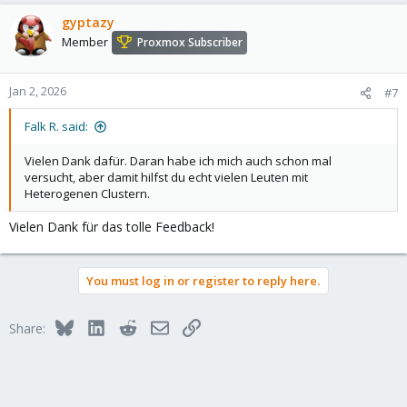
a
c
gyptazy
t
Member
Proxmox Subscriber
i
o
n
Jan 2, 2026
#7
s
:
Falk R. said:
Vielen Dank dafür. Daran habe ich mich auch schon mal
versucht, aber damit hilfst du echt vielen Leuten mit
Heterogenen Clustern.
Vielen Dank für das tolle Feedback!
You must log in or register to reply here.
Bluesky
LinkedIn
Reddit
Email
Link
Share: