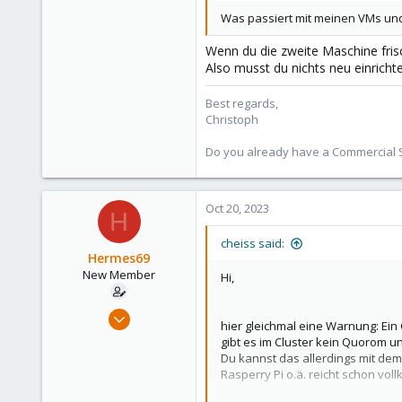
Was passiert mit meinen VMs und 
Wenn du die zweite Maschine frisch
Also musst du nichts neu einrichte
Best regards,
Christoph
Do you already have a Commercial Su
Oct 20, 2023
H
cheiss said:
Hermes69
New Member
Hi,
Jul 4, 2023
hier gleichmal eine Warnung: Ein 
6
gibt es im Cluster kein Quorom un
0
Du kannst das allerdings mit de
Rasperry Pi o.ä. reicht schon vo
1