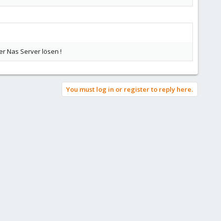
den du auf der ersten Maschine erstellst) hinzufügen.
er Nas Server lösen !
You must log in or register to reply here.