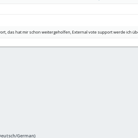
h installierst hast, kannst du sie ohne Probleme einfach in den Cluster (
n oder so, solange die zweite "leer" ist.
ort, das hat mir schon weitergeholfen, External vote support werde ich üb
Deutsch/German)