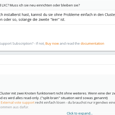
LXC? Muss ich sie neu einrichten oder bleiben sie?
 installierst hast, kannst du sie ohne Probleme einfach in den Cluste
n oder so, solange die zweite "leer" ist.
pport Subscription? - If not,
Buy now
and read the
documentation
Cluster mit zwei Knoten funktioniert nicht ohne weiteres. Wenn eine der z
d es wird alles read-only. ("split-brain" situation wird sowas genannt)
m
External vote support
recht einfach lösen - du brauchst nur irgendwo eine
llkommen aus dafür.
Click to expand...