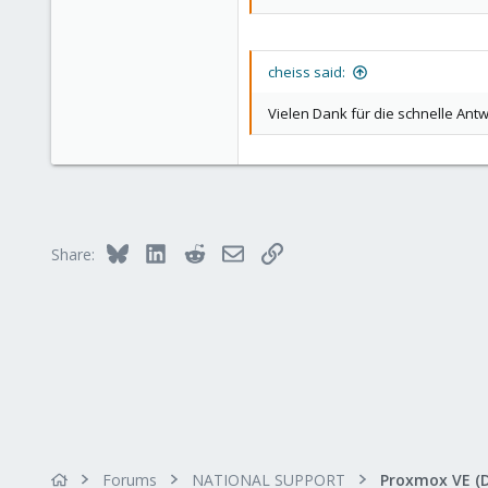
Zu deiner eigentlichen Frage:
Wenn du die zweite Maschine frisc
Also musst du nichts neu einrichte
cheiss said:
Vielen Dank für die schnelle Antw
Bluesky
LinkedIn
Reddit
Email
Link
Share:
Forums
NATIONAL SUPPORT
Proxmox VE (