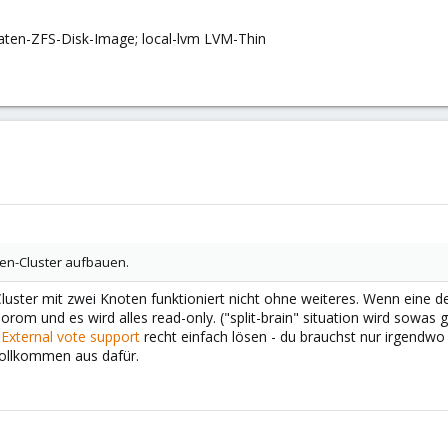
ten-ZFS-Disk-Image; local-lvm LVM-Thin
en-Cluster aufbauen.
Cluster mit zwei Knoten funktioniert nicht ohne weiteres. Wenn eine d
orom und es wird alles read-only. ("split-brain" situation wird sowas 
m
External vote support
recht einfach lösen - du brauchst nur irgendwo 
 vollkommen aus dafür.