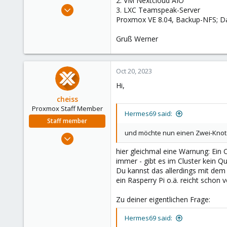
2. VM Nextcloud AIO
e
Jul 4, 2023
3. LXC Teamspeak-Server
r
6
Proxmox VE 8.04, Backup-NFS; Da
0
Gruß Werner
1
Oct 20, 2023
Hi,
cheiss
Proxmox Staff Member
Hermes69 said:
Staff member
und möchte nun einen Zwei-Knot
Dec 5, 2022
1,266
hier gleichmal eine Warnung: Ein 
475
immer - gibt es im Cluster kein Qu
Du kannst das allerdings mit de
93
ein Rasperry Pi o.ä. reicht schon
Vienna, Austria
c8h4.io
Zu deiner eigentlichen Frage:
Hermes69 said: