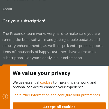
About
Get your subscription!
The Proxmox team works very hard to make sure you are
running the best software and getting stable updates and
security enhancements, as well as quick enterprise support.
Tens of thousands of happy customers have a Proxmox
subscription. Get yours easily in our online shop.
Buy now!
We value your privacy
We use essential
cookies
to make this site work, and
optional cookies to enhance your experience.
Cookies
Proxmox Support Forum - Light Mode
See further information and configure your preferences
Contact us
Terms and rules
Privacy policy
Help
Home
R
S
Accept all cookies
S