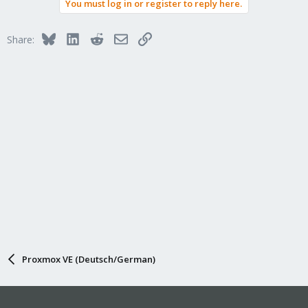
You must log in or register to reply here.
Bluesky
LinkedIn
Reddit
Email
Link
Share:
Proxmox VE (Deutsch/German)