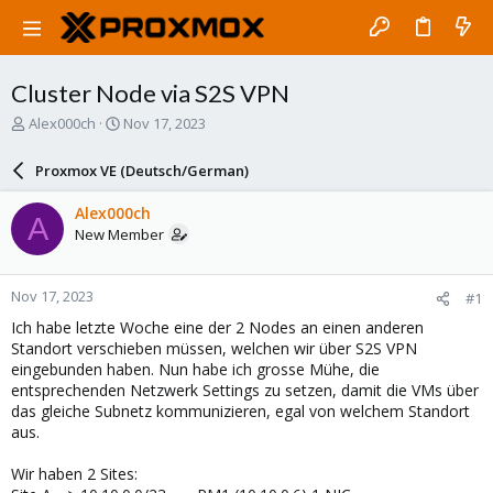
Cluster Node via S2S VPN
T
S
Alex000ch
Nov 17, 2023
h
t
r
a
Proxmox VE (Deutsch/German)
e
r
a
t
Alex000ch
A
d
d
New Member
s
a
t
t
a
e
Nov 17, 2023
#1
r
t
Ich habe letzte Woche eine der 2 Nodes an einen anderen
e
Standort verschieben müssen, welchen wir über S2S VPN
r
eingebunden haben. Nun habe ich grosse Mühe, die
entsprechenden Netzwerk Settings zu setzen, damit die VMs über
das gleiche Subnetz kommunizieren, egal von welchem Standort
aus.
Wir haben 2 Sites: