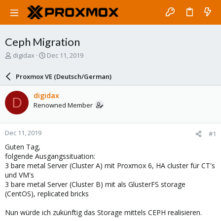
Ceph Migration
T
S
digidax
Dec 11, 2019
h
t
r
a
Proxmox VE (Deutsch/German)
e
r
a
t
digidax
D
d
d
Renowned Member
s
a
t
t
a
e
Dec 11, 2019
#1
r
t
Guten Tag,
e
folgende Ausgangssituation:
r
3 bare metal Server (Cluster A) mit Proxmox 6, HA cluster für CT's
und VM's
3 bare metal Server (Cluster B) mit als GlusterFS storage
(CentOS), replicated bricks
Nun würde ich zukünftig das Storage mittels CEPH realisieren.