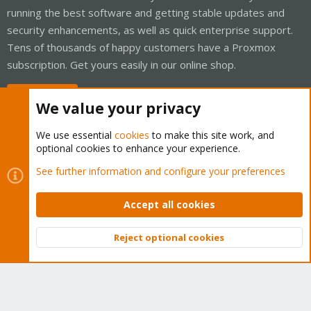
running the best software and getting stable updates and
security enhancements, as well as quick enterprise support.
Tens of thousands of happy customers have a Proxmox
subscription. Get yours easily in our online shop.
Buy now!
We value your privacy
We use essential
cookies
to make this site work, and
optional cookies to enhance your experience.
Cookies
Proxmox Support Forum - Light Mode
See further information and configure your preferences
Contact us
Terms and rules
Privacy policy
Help
Home
R
S
Accept all cookies
S
®
Community platform by XenForo
© 2010-2026 XenForo Ltd.
Reject optional cookies
Top
Bott