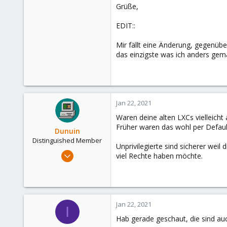
Grüße,
EDIT::
Mir fällt eine Änderung, gegenüb
das einzigste was ich anders gem
Jan 22, 2021
Waren deine alten LXCs vielleicht al
Früher waren das wohl per Default 
Dunuin
Distinguished Member
Unprivilegierte sind sicherer wei
Jun 30, 2020
viel Rechte haben möchte.
14,795
4,874
290
Germany
Jan 22, 2021
I
Hab gerade geschaut, die sind auch