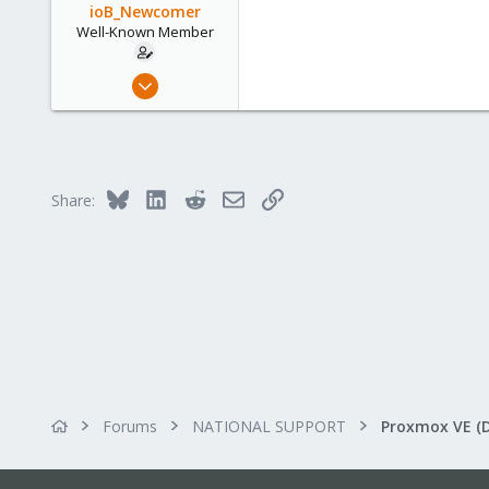
ioB_Newcomer
Well-Known Member
Jan 23, 2020
139
2
58
42
Bluesky
LinkedIn
Reddit
Email
Link
Share:
Forums
NATIONAL SUPPORT
Proxmox VE (