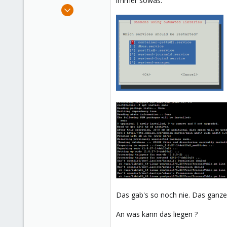
immer sowas.
e
Jan 23, 2020
r
139
2
58
42
Das gab's so noch nie. Das ganze m
An was kann das liegen ?