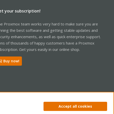
et your subscription!
e Proxmox team works very hard to make sure you are
nning the best software and getting stable updates and
curity enhancements, as well as quick enterprise support.
ns of thousands of happy customers have a Proxmox
bscription. Get yours easily in our online shop.
Buy now!
ntact us
Terms and rules
Privacy policy
Help
Home
R
Accept all cookies
S
S