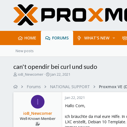
HOME
FORUMS
WHAT'S NEW
New posts
can't opendir bei curl und sudo
T
S
ioB_Newcomer
Jan 22, 2021
h
t
r
a
Forums
NATIONAL SUPPORT
Proxmox VE (
e
r
a
t
Jan 22, 2021
d
d
I
s
a
Hallo Com,
t
t
ioB_Newcomer
a
e
ich bräuchte da mal eure Hilfe. I
Well-Known Member
r
LXC erstellt, Debian 10 Template.
t