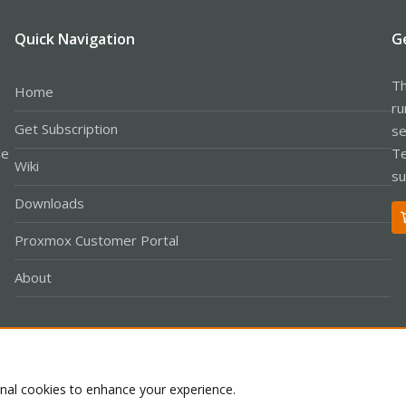
Quick Navigation
G
Th
Home
ru
Get Subscription
se
le
Te
Wiki
su
Downloads
Proxmox Customer Portal
About
Co
onal cookies to enhance your experience.