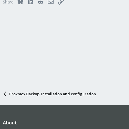
Bluesky
LinkedIn
Reddit
Email
Link
Share:
Proxmox Backup: Installation and configuration
About