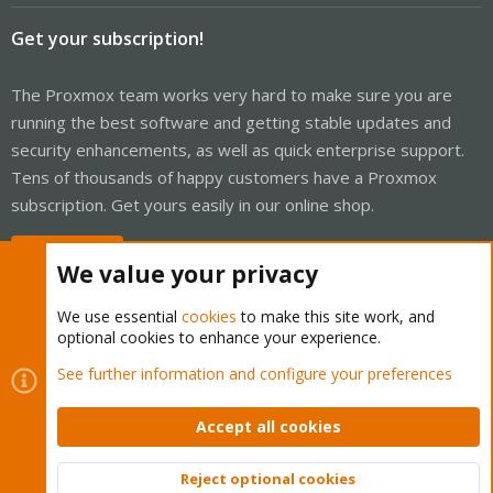
Get your subscription!
The Proxmox team works very hard to make sure you are
running the best software and getting stable updates and
security enhancements, as well as quick enterprise support.
Tens of thousands of happy customers have a Proxmox
subscription. Get yours easily in our online shop.
Buy now!
We value your privacy
We use essential
cookies
to make this site work, and
optional cookies to enhance your experience.
Cookies
Proxmox Support Forum - Light Mode
See further information and configure your preferences
Contact us
Terms and rules
Privacy policy
Help
Home
R
S
Accept all cookies
S
®
Community platform by XenForo
© 2010-2026 XenForo Ltd.
Reject optional cookies