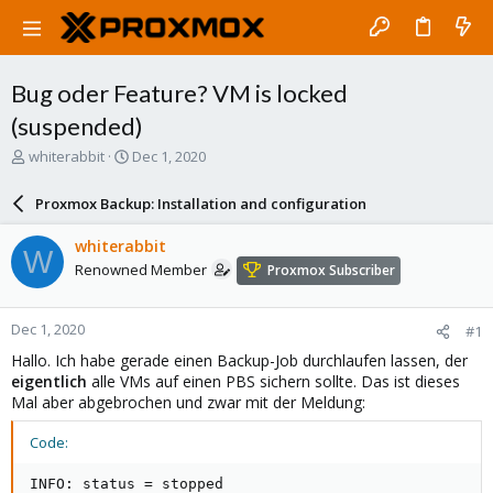
Bug oder Feature? VM is locked
(suspended)
T
S
whiterabbit
Dec 1, 2020
h
t
r
a
Proxmox Backup: Installation and configuration
e
r
a
t
whiterabbit
W
d
d
Renowned Member
Proxmox Subscriber
s
a
t
t
a
e
Dec 1, 2020
#1
r
t
Hallo. Ich habe gerade einen Backup-Job durchlaufen lassen, der
e
eigentlich
alle VMs auf einen PBS sichern sollte. Das ist dieses
r
Mal aber abgebrochen und zwar mit der Meldung:
Code:
INFO: status = stopped
