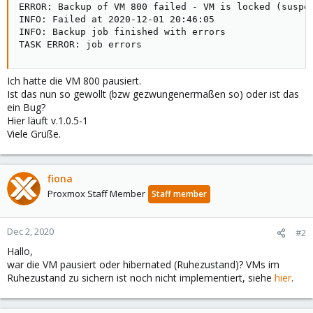
ERROR: Backup of VM 800 failed - VM is locked (suspen
INFO: Failed at 2020-12-01 20:46:05

INFO: Backup job finished with errors

TASK ERROR: job errors
Ich hatte die VM 800 pausiert.
Ist das nun so gewollt (bzw gezwungenermaßen so) oder ist das
ein Bug?
Hier läuft v.1.0.5-1
Viele Grüße.
fiona
Proxmox Staff Member
Staff member
Dec 2, 2020
#2
Hallo,
war die VM pausiert oder hibernated (Ruhezustand)? VMs im
Ruhezustand zu sichern ist noch nicht implementiert, siehe
hier
.