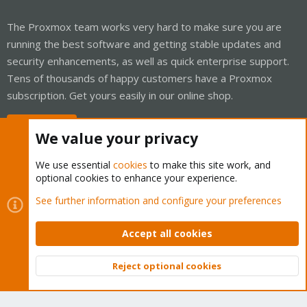
The Proxmox team works very hard to make sure you are
running the best software and getting stable updates and
security enhancements, as well as quick enterprise support.
Tens of thousands of happy customers have a Proxmox
subscription. Get yours easily in our online shop.
Buy now!
We value your privacy
We use essential
cookies
to make this site work, and
optional cookies to enhance your experience.
Cookies
Proxmox Support Forum - Light Mode
See further information and configure your preferences
Contact us
Terms and rules
Privacy policy
Help
Home
R
S
Accept all cookies
S
®
Community platform by XenForo
© 2010-2026 XenForo Ltd.
Reject optional cookies
Top
Bott