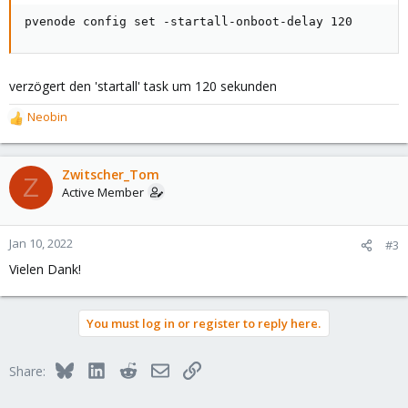
pvenode config set -startall-onboot-delay 120
verzögert den 'startall' task um 120 sekunden
Neobin
R
e
a
c
Zwitscher_Tom
Z
t
Active Member
i
o
n
Jan 10, 2022
#3
s
Vielen Dank!
:
You must log in or register to reply here.
Bluesky
LinkedIn
Reddit
Email
Link
Share: