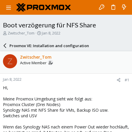
Boot verzögerung für NFS Share
T
S
Zwitscher_Tom
Jan 8, 2022
h
t
r
a
Proxmox VE: Installation and configuration
e
r
a
t
Zwitscher_Tom
Z
d
d
Active Member
s
a
t
t
a
e
Jan 8, 2022
#1
r
t
HI,
e
r
Meine Proxmox Umgebung sieht wie folgt aus:
Proxmox Cluster (Drei Nodes)
Synology NAS mit NFS Share für VMs, Backup ISO usw.
Switches und USV
Wenn das Synology NAS nach einem Power Out wieder hochläuft,