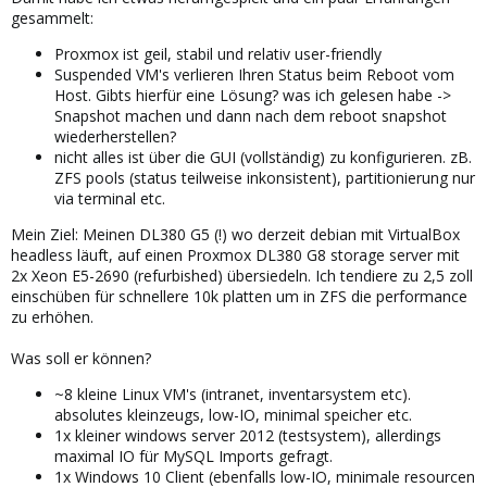
gesammelt:
Proxmox ist geil, stabil und relativ user-friendly
Suspended VM's verlieren Ihren Status beim Reboot vom
Host. Gibts hierfür eine Lösung? was ich gelesen habe ->
Snapshot machen und dann nach dem reboot snapshot
wiederherstellen?
nicht alles ist über die GUI (vollständig) zu konfigurieren. zB.
ZFS pools (status teilweise inkonsistent), partitionierung nur
via terminal etc.
Mein Ziel: Meinen DL380 G5 (!) wo derzeit debian mit VirtualBox
headless läuft, auf einen Proxmox DL380 G8 storage server mit
2x Xeon E5-2690 (refurbished) übersiedeln. Ich tendiere zu 2,5 zoll
einschüben für schnellere 10k platten um in ZFS die performance
zu erhöhen.
Was soll er können?
~8 kleine Linux VM's (intranet, inventarsystem etc).
absolutes kleinzeugs, low-IO, minimal speicher etc.
1x kleiner windows server 2012 (testsystem), allerdings
maximal IO für MySQL Imports gefragt.
1x Windows 10 Client (ebenfalls low-IO, minimale resourcen