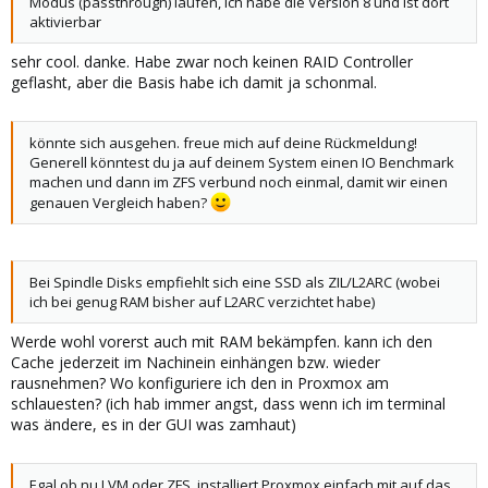
Modus (passthrough) laufen, ich habe die Version 8 und ist dort
aktivierbar
sehr cool. danke. Habe zwar noch keinen RAID Controller
geflasht, aber die Basis habe ich damit ja schonmal.
könnte sich ausgehen. freue mich auf deine Rückmeldung!
Generell könntest du ja auf deinem System einen IO Benchmark
machen und dann im ZFS verbund noch einmal, damit wir einen
genauen Vergleich haben?
Bei Spindle Disks empfiehlt sich eine SSD als ZIL/L2ARC (wobei
ich bei genug RAM bisher auf L2ARC verzichtet habe)
Werde wohl vorerst auch mit RAM bekämpfen. kann ich den
Cache jederzeit im Nachinein einhängen bzw. wieder
rausnehmen? Wo konfiguriere ich den in Proxmox am
schlauesten? (ich hab immer angst, dass wenn ich im terminal
was ändere, es in der GUI was zamhaut)
Egal ob nu LVM oder ZFS, installiert Proxmox einfach mit auf das