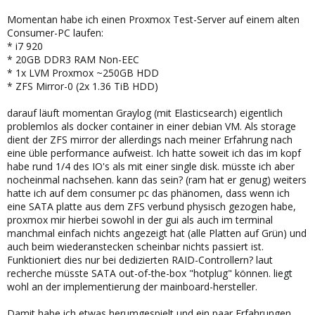
Momentan habe ich einen Proxmox Test-Server auf einem alten
Consumer-PC laufen:
* i7 920
* 20GB DDR3 RAM Non-EEC
* 1x LVM Proxmox ~250GB HDD
* ZFS Mirror-0 (2x 1.36 TiB HDD)
darauf läuft momentan Graylog (mit Elasticsearch) eigentlich
problemlos als docker container in einer debian VM. Als storage
dient der ZFS mirror der allerdings nach meiner Erfahrung nach
eine üble performance aufweist. Ich hatte soweit ich das im kopf
habe rund 1/4 des IO's als mit einer single disk. müsste ich aber
nocheinmal nachsehen. kann das sein? (ram hat er genug) weiters
hatte ich auf dem consumer pc das phänomen, dass wenn ich
eine SATA platte aus dem ZFS verbund physisch gezogen habe,
proxmox mir hierbei sowohl in der gui als auch im terminal
manchmal einfach nichts angezeigt hat (alle Platten auf Grün) und
auch beim wiederanstecken scheinbar nichts passiert ist.
Funktioniert dies nur bei dedizierten RAID-Controllern? laut
recherche müsste SATA out-of-the-box "hotplug" können. liegt
wohl an der implementierung der mainboard-hersteller.
Damit habe ich etwas herumgespielt und ein paar Erfahrungen