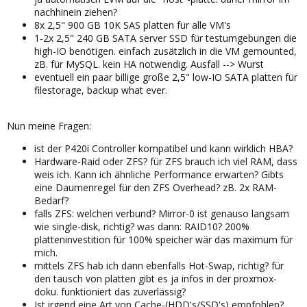
nachhinein ziehen?
8x 2,5" 900 GB 10K SAS platten für alle VM's
1-2x 2,5" 240 GB SATA server SSD für testumgebungen die
high-IO benötigen. einfach zusätzlich in die VM gemounted,
zB. für MySQL. kein HA notwendig. Ausfall --> Wurst
eventuell ein paar billige große 2,5" low-IO SATA platten für
filestorage, backup what ever.
Nun meine Fragen:
ist der P420i Controller kompatibel und kann wirklich HBA?
Hardware-Raid oder ZFS? für ZFS brauch ich viel RAM, dass
weis ich. Kann ich ähnliche Performance erwarten? Gibts
eine Daumenregel für den ZFS Overhead? zB. 2x RAM-
Bedarf?
falls ZFS: welchen verbund? Mirror-0 ist genauso langsam
wie single-disk, richtig? was dann: RAID10? 200%
platteninvestition für 100% speicher wär das maximum für
mich.
mittels ZFS hab ich dann ebenfalls Hot-Swap, richtig? für
den tausch von platten gibt es ja infos in der proxmox-
doku. funktioniert das zuverlässig?
Ist irgend eine Art von Cache-(HDD's/SSD's) empfohlen?