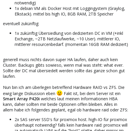
notwendig)
1x debian VM als Docker Host mit Loggingystem (Graylog,
Elkstack). mittel bis high IO, 8GB RAM, 2TB Speicher
eventuell zukünftig:
1x zukünftig Übersiedlung von dedizierten DC in VM (+inkl
Exchange, ~2TB Netzlaufwerke, ~10 User). mittlerer IO,
mittlerer resourcenbedarf. (momentan 16GB RAM dediziert)
generell muss nichts davon super HA laufen, daher auch kein
Cluster. Backups gibts sowieso, wenn mal was steht: what ever.
Sollte der DC mal übersiedelt werden sollte das ganze schon gut
laufen.
Nun bin ich am überlegen betreffend Hardware RAID vs ZFS. Die
ewig lange Diskussion eben
Fakt ist, bei dem Server ist ein
Smart Array P420i
welches laut meinen Informationen HBA
kann, daher sollten mir beide Optionen offen bleiben. Alles in
allem habe ich folgendes geplant, egal ob hardware raid oder ZFS:
2x SAS server SSD's für proxmox host. high-IO für proxmox
überhaupt notwendig? falls kein hardware raid: proxmox will
ja automatisch LVM auf die "host"-platte. daher mirror im