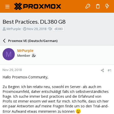
Best Practices. DL380 G8
T
S
T
MrPurple
Nov 29, 2018
dl380
h
t
a
r
a
g
Proxmox VE (Deutsch/German)
e
r
s
a
t
MrPurple
d
d
M
Member
s
a
t
t
a
e
r
Nov 29, 2018
#1
t
Hallo Proxmox-Community,
e
r
Zu Beginn: Ich bin relativ neu, sowohl im Server- als auch im
Proxmoxumfeld, daher entschuldigt falls ich selbstverständliches
frage. Ich suche immer best practices und die Erfahrund von
Profis ist immer enorm viel wert für mich. Ich hoffe, dass ich hier
ein paar Antworten auf meine Fragen finde um so den Trial-and-
Error Aufwand etwas minimieren zu können