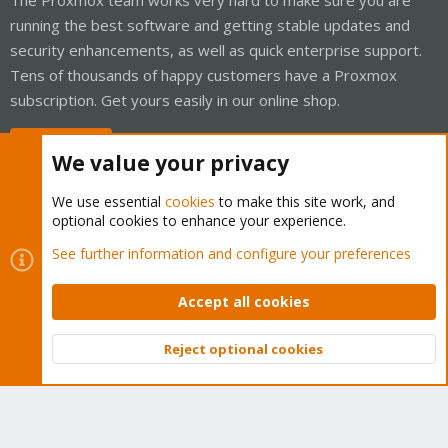
running the best software and getting stable updates and
security enhancements, as well as quick enterprise support.
Tens of thousands of happy customers have a Proxmox
subscription. Get yours easily in our online shop.
Buy now!
We value your privacy
We use essential
cookies
to make this site work, and
optional cookies to enhance your experience.
Cookies
Proxmox Support Forum - Light Mode
See further information and configure your preferences
Contact us
Terms and rules
Privacy policy
Help
Home
R
S
Accept all cookies
S
®
Community platform by XenForo
© 2010-2026 XenForo Ltd.
Reject optional cookies
Top
Bott