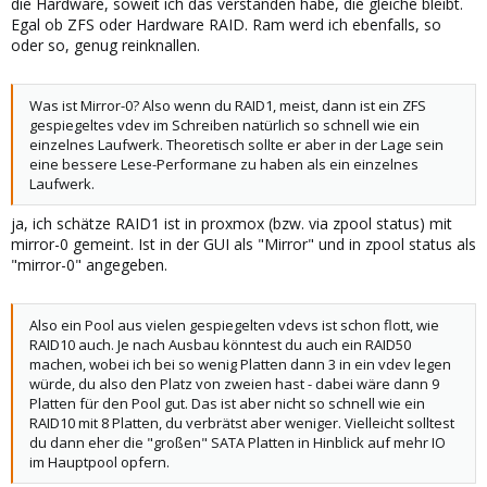
die Hardware, soweit ich das verstanden habe, die gleiche bleibt.
Egal ob ZFS oder Hardware RAID. Ram werd ich ebenfalls, so
oder so, genug reinknallen.
Was ist Mirror-0? Also wenn du RAID1, meist, dann ist ein ZFS
gespiegeltes vdev im Schreiben natürlich so schnell wie ein
einzelnes Laufwerk. Theoretisch sollte er aber in der Lage sein
eine bessere Lese-Performane zu haben als ein einzelnes
Laufwerk.
ja, ich schätze RAID1 ist in proxmox (bzw. via zpool status) mit
mirror-0 gemeint. Ist in der GUI als "Mirror" und in zpool status als
"mirror-0" angegeben.
Also ein Pool aus vielen gespiegelten vdevs ist schon flott, wie
RAID10 auch. Je nach Ausbau könntest du auch ein RAID50
machen, wobei ich bei so wenig Platten dann 3 in ein vdev legen
würde, du also den Platz von zweien hast - dabei wäre dann 9
Platten für den Pool gut. Das ist aber nicht so schnell wie ein
RAID10 mit 8 Platten, du verbrätst aber weniger. Vielleicht solltest
du dann eher die "großen" SATA Platten in Hinblick auf mehr IO
im Hauptpool opfern.