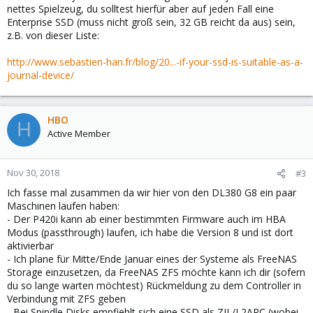
nettes Spielzeug, du solltest hierfür aber auf jeden Fall eine
Enterprise SSD (muss nicht groß sein, 32 GB reicht da aus) sein,
z.B. von dieser Liste:
http://www.sebastien-han.fr/blog/20...-if-your-ssd-is-suitable-as-a-
journal-device/
HBO
H
Active Member
Nov 30, 2018
#3
Ich fasse mal zusammen da wir hier von den DL380 G8 ein paar
Maschinen laufen haben:
- Der P420i kann ab einer bestimmten Firmware auch im HBA
Modus (passthrough) laufen, ich habe die Version 8 und ist dort
aktivierbar
- Ich plane für Mitte/Ende Januar eines der Systeme als FreeNAS
Storage einzusetzen, da FreeNAS ZFS möchte kann ich dir (sofern
du so lange warten möchtest) Rückmeldung zu dem Controller in
Verbindung mit ZFS geben
- Bei Spindle Disks empfiehlt sich eine SSD als ZIL/L2ARC (wobei