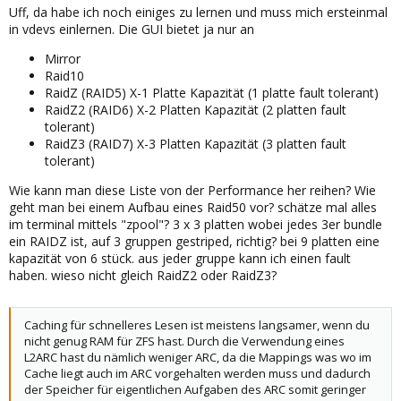
Uff, da habe ich noch einiges zu lernen und muss mich ersteinmal
in vdevs einlernen. Die GUI bietet ja nur an
Mirror
Raid10
RaidZ (RAID5) X-1 Platte Kapazität (1 platte fault tolerant)
RaidZ2 (RAID6) X-2 Platten Kapazität (2 platten fault
tolerant)
RaidZ3 (RAID7) X-3 Platten Kapazität (3 platten fault
tolerant)
Wie kann man diese Liste von der Performance her reihen? Wie
geht man bei einem Aufbau eines Raid50 vor? schätze mal alles
im terminal mittels "zpool"? 3 x 3 platten wobei jedes 3er bundle
ein RAIDZ ist, auf 3 gruppen gestriped, richtig? bei 9 platten eine
kapazität von 6 stück. aus jeder gruppe kann ich einen fault
haben. wieso nicht gleich RaidZ2 oder RaidZ3?
Caching für schnelleres Lesen ist meistens langsamer, wenn du
nicht genug RAM für ZFS hast. Durch die Verwendung eines
L2ARC hast du nämlich weniger ARC, da die Mappings was wo im
Cache liegt auch im ARC vorgehalten werden muss und dadurch
der Speicher für eigentlichen Aufgaben des ARC somit geringer